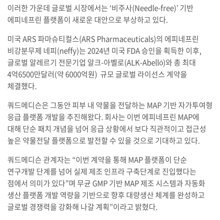
이러한 가운데 글로벌 시장에서는 ‘비주사(Needle-free)’ 기반
에피네프린 플랫폼이 새로운 대안으로 부상하고 있다.
미국 ARS 파마슈티컬스(ARS Pharmaceuticals)의 에피네프린
비강분무제 네피(neffy)는 2024년 미국 FDA 승인을 획득한 이후,
글로벌 알레르기 전문기업 알크-아벨로(ALK-Abelló)와 총 최대
4억6500만달러(약 6000억원) 규모 글로벌 라이선스 계약을
체결했다.
쿼드메디슨은 그동안 피부 내 약물을 전달하는 MAP 기반 자가투여형
응급 플랫폼 개발을 추진해왔다. 회사는 이번 에피네프린 MAP에
대해 단순 패치 개념을 넘어 응급 상황에서 보다 직관적이고 접근성
높은 약물전달 플랫폼으로 발전할 수 있을 것으로 기대하고 있다.
쿼드메디슨 관계자는 “이번 계약을 통해 MAP 플랫폼이 단순
연구개발 단계를 넘어 실제 제조 인프라 구축단계로 진입했다는
점에서 의미가 있다”며 무균 GMP 기반 MAP 제조 시스템과 자동화
생산 플랫폼 개발 역량을 기반으로 향후 대량생산 체계를 완성하고
글로벌 경쟁력을 강화해 나갈 계획”이라고 밝혔다.