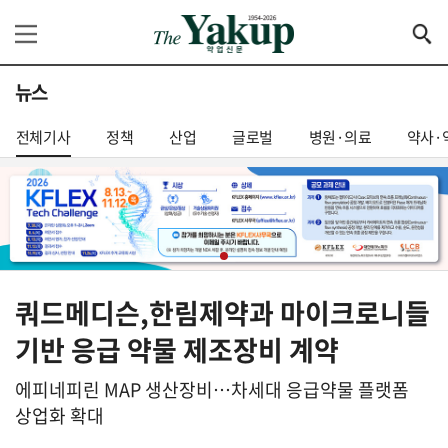
뉴스
전체기사
정책
산업
글로벌
병원·의료
약사·
쿼드메디슨,한림제약과 마이크로니들
기반 응급 약물 제조장비 계약
에피네피린 MAP 생산장비…차세대 응급약물 플랫폼
상업화 확대