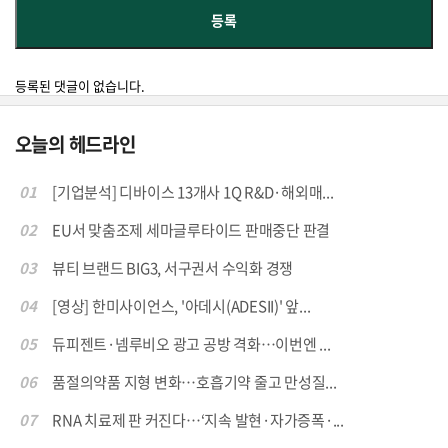
등록된 댓글이 없습니다.
오늘의 헤드라인
01
[기업분석] 디바이스 13개사 1Q R&D·해외매...
02
EU서 맞춤조제 세마글루타이드 판매중단 판결
03
뷰티 브랜드 BIG3, 서구권서 수익화 경쟁
04
[영상] 한미사이언스, '아데시(ADESII)' 앞...
05
듀피젠트·넴루비오 광고 공방 격화…이번엔 ...
06
품절의약품 지형 변화…호흡기약 줄고 만성질...
07
RNA 치료제 판 커진다…‘지속 발현·자가증폭·...