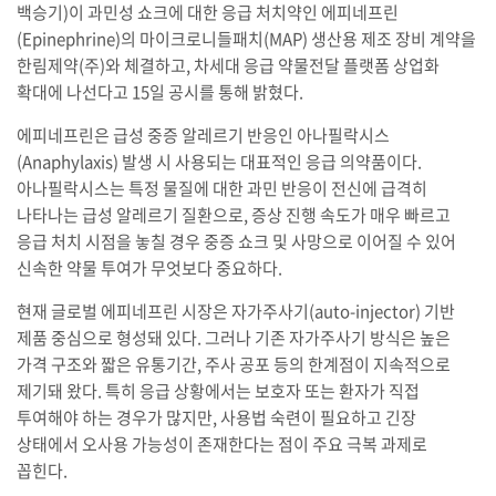
백승기)이 과민성 쇼크에 대한 응급 처치약인 에피네프린
(Epinephrine)의 마이크로니들패치(MAP) 생산용 제조 장비 계약을
한림제약(주)와 체결하고, 차세대 응급 약물전달 플랫폼 상업화
확대에 나선다고 15일 공시를 통해 밝혔다.
에피네프린은 급성 중증 알레르기 반응인 아나필락시스
(Anaphylaxis) 발생 시 사용되는 대표적인 응급 의약품이다.
아나필락시스는 특정 물질에 대한 과민 반응이 전신에 급격히
나타나는 급성 알레르기 질환으로, 증상 진행 속도가 매우 빠르고
응급 처치 시점을 놓칠 경우 중증 쇼크 및 사망으로 이어질 수 있어
신속한 약물 투여가 무엇보다 중요하다.
현재 글로벌 에피네프린 시장은 자가주사기(auto-injector) 기반
제품 중심으로 형성돼 있다. 그러나 기존 자가주사기 방식은 높은
가격 구조와 짧은 유통기간, 주사 공포 등의 한계점이 지속적으로
제기돼 왔다. 특히 응급 상황에서는 보호자 또는 환자가 직접
투여해야 하는 경우가 많지만, 사용법 숙련이 필요하고 긴장
상태에서 오사용 가능성이 존재한다는 점이 주요 극복 과제로
꼽힌다.