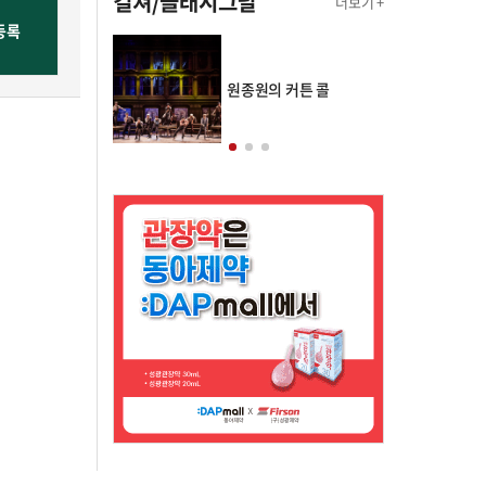
컬쳐/클래시그널
더보기 +
의 클래스토리
원종원의 커튼 콜