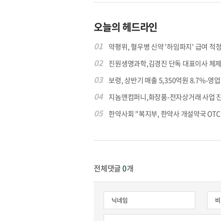
오늘의 헤드라인
01
약평위, 혈우병 신약 '하임파지' 급여 적정.
02
진원생명과학,김경진 단독 대표이사 체제
03
보령, 상반기 매출 5,350억원 8.7%-영업익
04
지놈앤컴퍼니,화장품-전자상거래 사업 
05
한약사회 "복지부, 한약사 개설약국 OTC 공
전체댓글
0
개