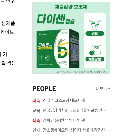
준을 연구
 신제품
 제이브
 거
기술 경쟁
PEOPLE
더보기 +
화촉
김래수 코스모닝 대표 아들
교육
한국임상약학회, 2026 약물치료법 연수강좌 8월 21일 개최
화촉
강복인 (주)원강팜 사장 차녀
인사
강스템바이오텍, 창업자 서울대 강경선 교수 최고과학책임자 선임