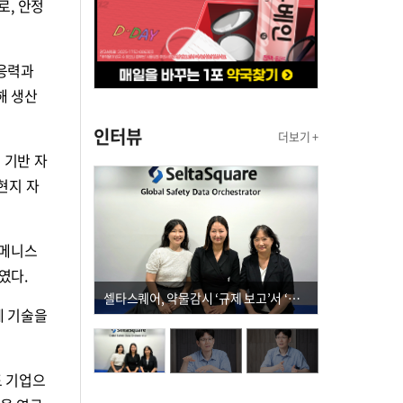
로, 안정
대응력과
해 생산
인터뷰
더보기 +
 기반 자
현지 자
‘메니스
였다.
셀타스퀘어, 약물감시 ‘규제 보고’서 ‘데이터 의사결정’으로 "PVX 전환 요구 커진다"
제 기술을
도 기업으