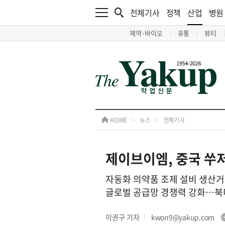
전체기사
정책
산업
병원
제약·바이오
유통
뷰티
HOME
>
뉴스
>
전체기사
제이브이엠, 중국 쑤
자동화 의약품 조제 설비 생산거점
글로벌 공급망 경쟁력 강화…북
이권구 기자
kwon9@yakup.com