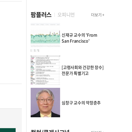
팜플러스
오피니언
더보기 +
신재규 교수의 'From
San Francisco'
[고령사회와 건강한 장수]
전문가 특별기고
심창구 교수의 약창춘추