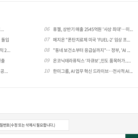
06
..
휴젤, 상반기 매출 2545억원 '사상 최대'…미...
07
 돌입
메지온 "폰탄치료제 미국 'FUEL-2' 임상 프...
08
 2...
"동네 보건소부터 응급실까지"… 정부, 'AI ...
09
진출
온코닉테라퓨틱스 ‘자큐보’,인도 품목허가.....
10
...
한미그룹, AI 업무 혁신 드라이브…전사적 AI...