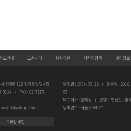
광고안내
고충처리
회원약관
저작권정책
개인정보
서초대로 115 정다운빌딩 4층
발행일 : 1954. 03. 29
등록일 : 2016. 
70-0114
FAX : 02-3270-
02
대표이사 : 함태원
발행 · 편집인 : 함
ebmaster@yakup.com
등록번호 : 서울,아04071
모바일 버전