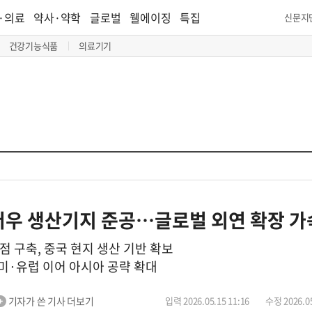
·의료
약사·약학
글로벌
웰에이징
특집
신문지
건강기능식품
의료기기
저우 생산기지 준공…글로벌 외연 확장 가
 구축, 중국 현지 생산 기반 확보
미·유럽 이어 아시아 공략 확대
기자가 쓴 기사 더보기
입력 2026.05.15 11:16
수정 2026.05