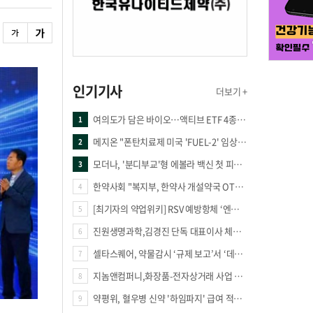
인기기사
더보기 +
여의도가 담은 바이오…액티브 ETF 4종의 선택은
1
메지온 "폰탄치료제 미국 'FUEL-2' 임상 프로토콜 영국 승인"
2
모더나, '분디부교'형 에볼라 백신 첫 피험자 접종
3
한약사회 "복지부, 한약사 개설약국 OTC 공급 방해 더는 방관 말아야"
4
[최기자의 약업위키] RSV 예방항체 ‘엔플론시아’
5
진원생명과학,김경진 단독 대표이사 체제 돌입
6
셀타스퀘어, 약물감시 ‘규제 보고’서 ‘데이터 의사결정’으로 "PVX 전환 요구 커진다"
7
지놈앤컴퍼니,화장품-전자상거래 사업 진출
8
약평위, 혈우병 신약 '하임파지' 급여 적정성 인정…조건부 통과
9