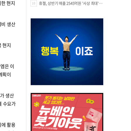
위한 현지
휴젤, 상반기 매출 2545억원 '사상 최대'…미국 투자 속 성장세 지속
10
설비 생산
국 현지
이엠은 이
 계획이
)가 생산
께 수요가
시에 활용