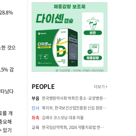
28.8%
소한 것으
5% 감
PEOPLE
더보기 +
나타났다
부음
한국병원약사회 박희진 중소·요양병원이사(충청북도 청주의료원 약제팀장) 부친상
인사
복지부, 한국보건산업진흥원 신임 원장에 고상백 교수 임명
료를 개
화촉
김래수 코스모닝 대표 아들
 중요해
교육
한국임상약학회, 2026 약물치료법 연수강좌 8월 21일 개최
수 있기