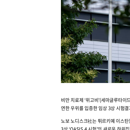
비만 치료제 ‘위고비’(세마글루타이드
연한 우위를 입증한 임상 3상 시험결
노보 노디스크社는 튀르키예 이스탄불에
3상 ‘OASIS 4 시험’의 새로운 하