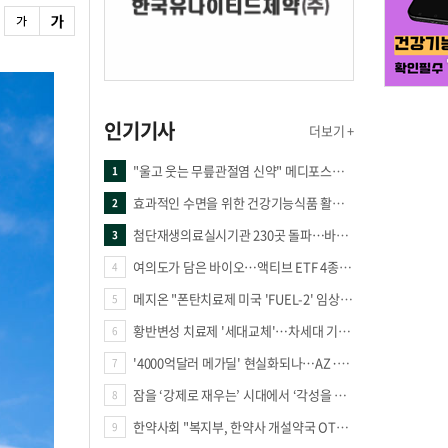
인기기사
더보기 +
"울고 웃는 무릎관절염 신약" 메디포스트·강스템·네이처셀 전진, 코오롱티슈진 반전 과제
1
효과적인 수면을 위한 건강기능식품 활용법
2
첨단재생의료실시기관 230곳 돌파…바이오 새 시장 꿈틀
3
여의도가 담은 바이오…액티브 ETF 4종의 선택은
4
메지온 "폰탄치료제 미국 'FUEL-2' 임상 프로토콜 영국 승인"
5
황반변성 치료제 '세대교체'…차세대 기전 경쟁 본격화
6
'4000억달러 메가딜' 현실화되나…AZ·BMS 합병설에 글로벌 제약업계 촉각
7
잠을 ‘강제로 재우는’ 시대에서 ‘각성을 낮추는’ 시대로
8
한약사회 "복지부, 한약사 개설약국 OTC 공급 방해 더는 방관 말아야"
9