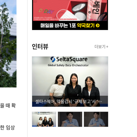
인터뷰
더보기 +
셀타스퀘어, 약물감시 ‘규제 보고’서 ‘데이터 의사결정’으로 "PVX 전환 요구 커진다"
을 때 확
표한 임상