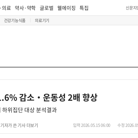
·의료
약사·약학
글로벌
웰에이징
특집
신문지
건강기능식품
의료기기
21.6% 감소‧운동성 2배 향상
여 새 하위집단 대상 분석결과
기자가 쓴 기사 더보기
입력 2026.05.15 06:00
수정 2026.05