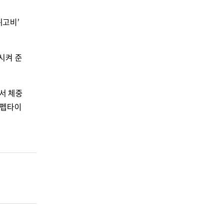
위고비’
시켜 준
게서 체중
 펩타이