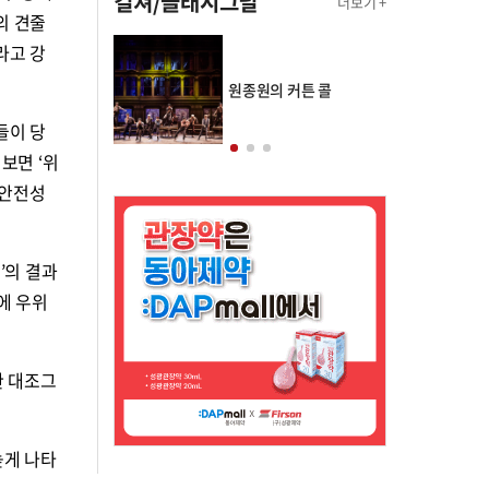
컬쳐/클래시그널
더보기 +
의 견줄
라고 강
의 클래스토리
원종원의 커튼 콜
들이 당
보면 ‘위
 안전성
’의 결과
에 우위
한 대조그
높게 나타