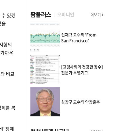
팜플러스
오피니언
더보기 +
 수 있겠
있을
신재규 교수의 'From
San Francisco'
 시험의
 가까운
[고령사회와 건강한 장수]
전문가 특별기고
%와 비교
심창구 교수의 약창춘추
정제를 복
비’ 정제