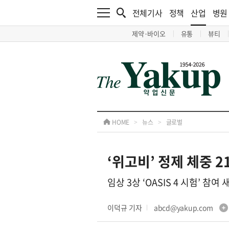
전체기사
정책
산업
병원
제약·바이오
유통
뷰티
HOME
>
뉴스
>
글로벌
‘위고비’ 정제 체중 
임상 3상 ‘OASIS 4 시험’ 참
이덕규 기자
abcd@yakup.com