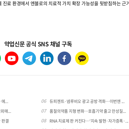
제 진료 환경에서 엔블로의 치료적 가치 확장 가능성을 뒷받침하는 근
약업신문 공식 SNS 채널 구독
06
에...
듀피젠트·넴루비오 광고 공방 격화…이번엔 ...
07
외매...
품절의약품 지형 변화…호흡기약 줄고 만성질...
08
 판결
RNA 치료제 판 커진다…‘지속 발현·자가증폭·...