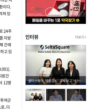
환이다.
려져 있
로 24주
인터뷰
더보기 +
밍햄 지방
합해 간에
반하고 있
01).
 지방간
셀타스퀘어, 약물감시 ‘규제 보고’서 ‘데이터 의사결정’으로 "PVX 전환 요구 커진다"
서 12명
로 투여군
로, 다