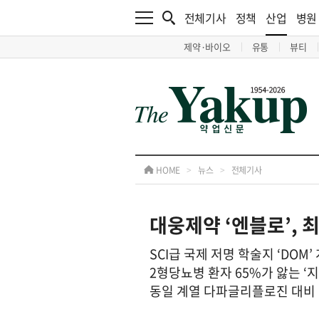
전체기사
정책
산업
병원
제약·바이오
유통
뷰티
HOME
>
뉴스
>
전체기사
대웅제약 ‘엔블로’, 
SCI급 국제 저명 학술지 ‘DOM
2형당뇨병 환자 65%가 앓는 ‘
동일 계열 다파글리플로진 대비