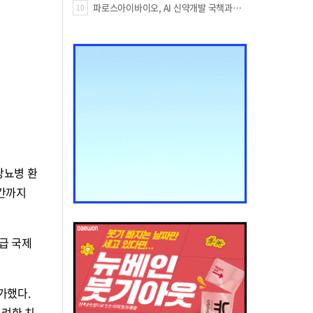
파로스아이바이오, AI 신약개발 국책과제 잇단 선정…‘케미버스’ 경쟁력 입증
10
형당뇨병 환
방간까지
I급 국제
가했다.
고려한 치