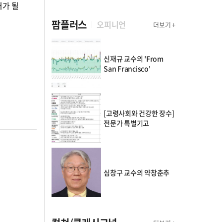
거가 될
팜플러스
오피니언
더보기 +
신재규 교수의 'From
San Francisco'
[고령사회와 건강한 장수]
전문가 특별기고
심창구 교수의 약창춘추