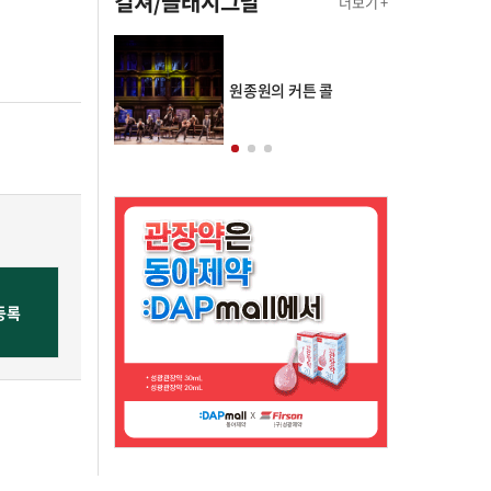
컬쳐/클래시그널
더보기 +
의 클래스토리
원종원의 커튼 콜