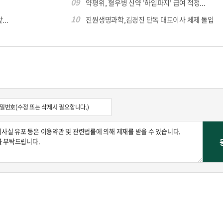
09
약평위, 혈우병 신약 '하임파지' 급여 적정...
10
...
진원생명과학,김경진 단독 대표이사 체제 돌입
콜
안현정의 컬쳐포커스
박병준