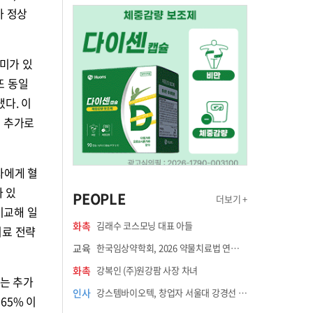
가 정상
미가 있
또 동일
다. 이
를 추가로
자에게 혈
 있
PEOPLE
더보기 +
비교해 일
화촉
김래수 코스모닝 대표 아들
치료 전략
교육
한국임상약학회, 2026 약물치료법 연수강좌 8월 21일 개최
화촉
강복인 (주)원강팜 사장 차녀
는 추가
인사
강스템바이오텍, 창업자 서울대 강경선 교수 최고과학책임자 선임
65% 이