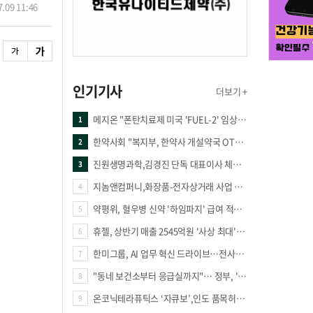
.09 11:46
인기기사
더보기 +
메지온 "폰탄치료제 미국 'FUEL-2' 임상 프로토콜 영국 승인"
1
한약사회 "복지부, 한약사 개설약국 OTC 공급 방해 더는 방관 말아야"
2
진원생명과학,김경진 단독 대표이사 체제 돌입
3
지놈앤컴퍼니,화장품-전자상거래 사업 진출
4
약평위, 혈우병 신약 '하임파지' 급여 적정성 인정…조건부 통과
5
휴젤, 상반기 매출 2545억원 '사상 최대'…미국 투자 속 성장세 지속
6
한미그룹, AI 업무 혁신 드라이브…전사적 AI 활용 문화 구축
7
"동네 보건소부터 응급실까지"… 정부, 'AI 기본의료 전략' 의료공백 메운다
8
온코닉테라퓨틱스 ‘자큐보’,인도 품목허가...14억 시장 진출
9