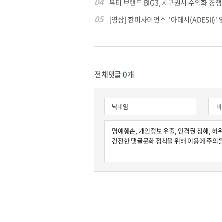
04
뷰티 브랜드 BIG3, 서구권서 수익화 경쟁
05
[영상] 한미사이언스, '아데시(ADESII)' 앞
원종원의 커튼 
전체댓글
0
개