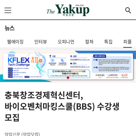
뉴스
웰에이징
인터뷰
오피니언
컬쳐
특집
피플
충북창조경제혁신센터,
바이오벤처마킹스쿨(BBS) 수강생
모집
약업신문 (약업닷컴)