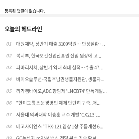
등록된 댓글이 없습니다.
오늘의 헤드라인
01
대원제약, 상반기 매출 3109억원… 만성질환·...
02
복지부, 한국보건산업진흥원 신임 원장에 고...
03
파마리서치, 상반기 역대 최대 실적…수출 47...
04
바이오솔루션-국립호남권생물자원관, 생물자...
05
리가켐바이오,ADC 항암제 'LNCB74' 단독개발...
06
“한미그룹,전문경영인 체제 단단히 구축..매...
07
서울대 의과대학 이승훈 교수 개발 ‘CX213’,...
08
테고사이언스 "TPX-121 임상 1상 주름개선 6...
09
GC녹십자,mRNA 백신 정밀 분석 기술 확보 .....