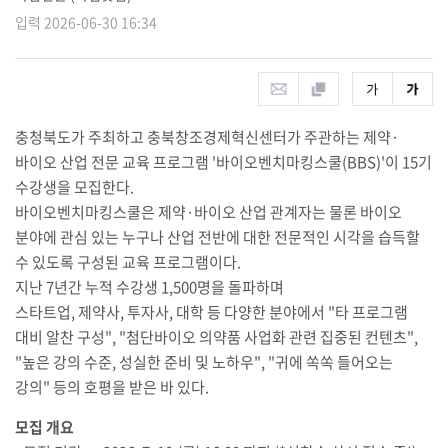
입력 2026-06-30 16:34
충청북도가 주최하고 충북창조경제혁신센터가 주관하는 제약
·
바이오 산업 전문 교육 프로그램
'
바이오벤치마킹스쿨
(BBS)'
이
15
기
수강생을 모집한다
.
바이오벤치마킹스쿨은 제약
·
바이오 산업 관계자는 물론 바이오
분야에 관심 있는 누구나 산업 전반에 대한 전문적인 시각을 습득할
수 있도록 구성된 교육 프로그램이다
.
지난
7
년간 누적 수강생
1,500
명을 돌파하며
스타트업
,
제약사
,
투자사
,
대학 등 다양한 분야에서
"
타 프로그램
대비 알찬 구성
", "
첨단바이오 의약품 사업화 관련 집중된 컨텐츠
",
"
높은 강의 수준
,
성실한 준비 및 노하우
", "
귀에 쏙쏙 들어오는
강의
"
등의 호평을 받은 바 있다
.
모집 개요