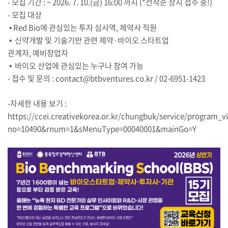
-
모집 기간
: ~ 2026. 7. 10.(
금
) 16:00
까지
(*
선착순 상시 접수 중
!)
-
모집 대상
▪
Red Bio
에 관심있는 투자 심사역
,
제약사 직원
▪
신약개발 및 기술기반 관련 제약
·
바이오 스타트업
관계자
,
예비창업자
▪
바이오 산업에 관심있는 누구나 참여 가능
-
접수 및 문의
: contact@btbventures.co.kr / 02-6951-1423
-자세한 내용 보기
:
https://ccei.creativekorea.or.kr/chungbuk/service/program_v
no=10490&rnum=1&sMenuType=00040001&mainGo=Y