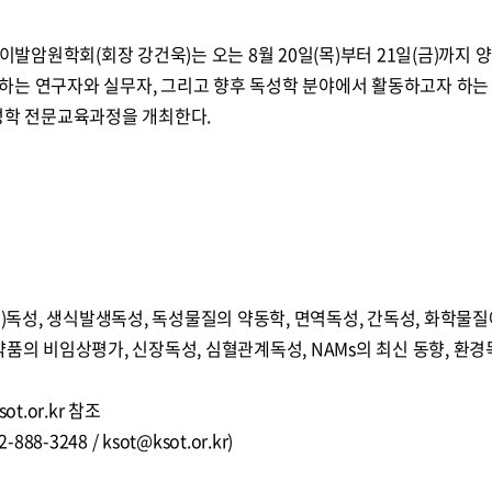
암원학회(회장 강건욱)는 오는 8월 20일(목)부터 21일(금)까지 
하는 연구자와 실무자, 그리고 향후 독성학 분야에서 활동하고자 하는
독성학 전문교육과정을 개최한다.
입)독성, 생식발생독성, 독성물질의 약동학, 면역독성, 간독성, 화학물질
약품의 비임상평가, 신장독성, 심혈관계독성, NAMs의 최신 동향, 환경
t.or.kr 참조
8-3248 / ksot@ksot.or.kr)