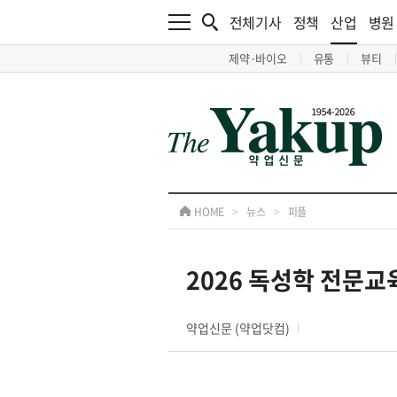
전체기사
정책
산업
병원
제약·바이오
유통
뷰티
HOME
>
뉴스
>
피플
2026 독성학 전문
약업신문 (약업닷컴)