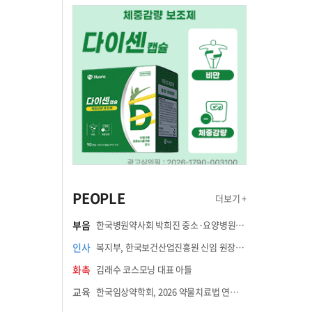
PEOPLE
더보기 +
부음
한국병원약사회 박희진 중소·요양병원이사(충청북도 청주의료원 약제팀장) 부친상
인사
복지부, 한국보건산업진흥원 신임 원장에 고상백 교수 임명
화촉
김래수 코스모닝 대표 아들
교육
한국임상약학회, 2026 약물치료법 연수강좌 8월 21일 개최