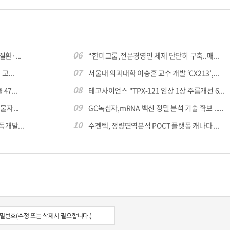
06
환·...
“한미그룹,전문경영인 체제 단단히 구축..매...
07
...
서울대 의과대학 이승훈 교수 개발 ‘CX213’,...
08
7...
테고사이언스 "TPX-121 임상 1상 주름개선 6...
09
자...
GC녹십자,mRNA 백신 정밀 분석 기술 확보 .....
10
독개발...
수젠텍, 정량면역분석 POCT 플랫폼 캐나다 ...