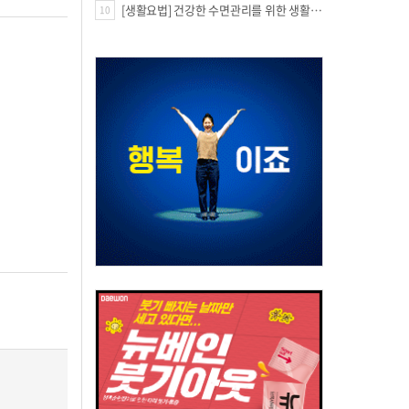
[생활요법] 건강한 수면관리를 위한 생활요법
10