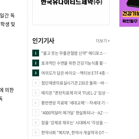
양일간 독
 학생 및
인기기사
더보기 +
"울고 웃는 무릎관절염 신약" 메디포스트·강스템·네이처셀 전진, 코오롱티슈진 반전 과제
1
효과적인 수면을 위한 건강기능식품 활용법
2
여의도가 담은 바이오…액티브 ETF 4종의 선택은
3
첨단재생의료실시기관 230곳 돌파…바이오 새 시장 꿈틀
4
에 의한
메지온 "폰탄치료제 미국 'FUEL-2' 임상 프로토콜 영국 승인"
5
독
황반변성 치료제 '세대교체'…차세대 기전 경쟁 본격화
6
'4000억달러 메가딜' 현실화되나…AZ·BMS 합병설에 글로벌 제약업계 촉각
7
잠을 ‘강제로 재우는’ 시대에서 ‘각성을 낮추는’ 시대로
8
한약사회 "복지부, 한약사 개설약국 OTC 공급 방해 더는 방관 말아야"
9