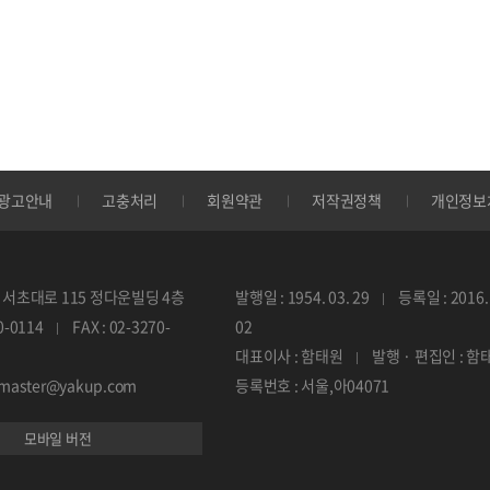
광고안내
고충처리
회원약관
저작권정책
개인정보
서초대로 115 정다운빌딩 4층
발행일 : 1954. 03. 29
등록일 : 2016. 
70-0114
FAX : 02-3270-
02
대표이사 : 함태원
발행 · 편집인 : 함
ebmaster@yakup.com
등록번호 : 서울,아04071
모바일 버전