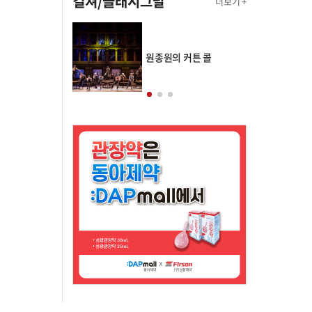
컬쳐/클래시그널
더보기 +
의 클래스토리
원종원의 커튼 콜