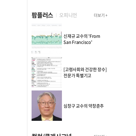
팜플러스
오피니언
더보기 +
신재규 교수의 'From
San Francisco'
[고령사회와 건강한 장수]
전문가 특별기고
심창구 교수의 약창춘추