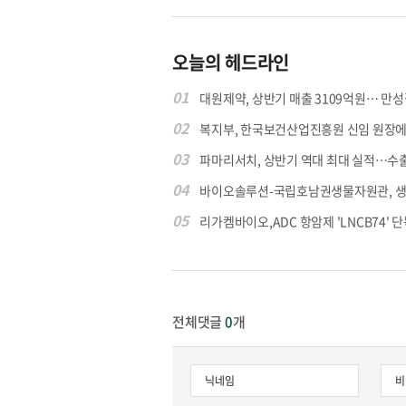
오늘의 헤드라인
01
대원제약, 상반기 매출 3109억원… 만성질
02
복지부, 한국보건산업진흥원 신임 원장에 고
03
파마리서치, 상반기 역대 최대 실적…수출 4
04
바이오솔루션-국립호남권생물자원관, 생물
05
리가켐바이오,ADC 항암제 'LNCB74' 단
전체댓글
0
개