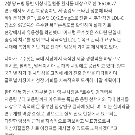
2형 당뇨병 동반 이상지질혈증 환자를 대상으로 한 ‘EROICA’
연구에서도 기존 복용중이던 저∙중강도 스타틴 성분에 따라
하위분석한 결과, 로수젯 10/2.5mg으로 전환 시 추가적인 LDL-C
감소와 97.5%의 우수한 복약순응도를 확인하며 실제 진료
현장에서의 유용성을 확인했다. 이처럼 로수젯은 스타틴 단일제
중심의 치료를 넘어 보다 적극적인 LDL-C 목표 관리가 요구되는
시대에 복합제 기반 치료 전략의 임상적 가치를 제시하고 있다.
나아가 로수젯은 국내 시장에서 축적한 제품 경쟁력을 바탕으로
멕시코, 필리핀, 말레이시아 등 해외 시장에도 공급되고 있다. 향후
국가별 허가 및 사업성을 고려해 해외 진출 전략을 다각화하며
글로벌 시장에서 성장 기회를 지속적으로 모색해 나갈 계획이다.
한미약품 혁신성장부문 김나영 부사장은 “로수젯 경쟁력은
저용량부터 고용량까지 아우르는 폭넓은 용량 선택지와 국내 환자를
대상으로 축적해 온 풍부한 임상연구 결과에 있다”며 “이는 한미약품
연구개발 역량 결실로, 앞으로도 실제 진료 현장에서 요구되는
다양한 임상적 근거를 지속적으로 확보하고 발표함으로써
이상지질혈증 치료 이정표를 제시할 수 있도록 노력하겠다”고