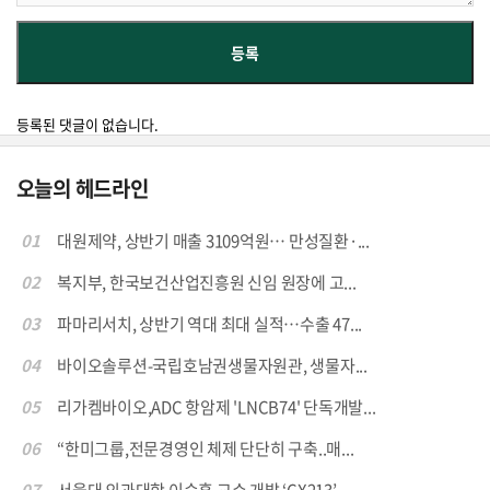
등록된 댓글이 없습니다.
오늘의 헤드라인
01
대원제약, 상반기 매출 3109억원… 만성질환·...
02
복지부, 한국보건산업진흥원 신임 원장에 고...
03
파마리서치, 상반기 역대 최대 실적…수출 47...
04
바이오솔루션-국립호남권생물자원관, 생물자...
05
리가켐바이오,ADC 항암제 'LNCB74' 단독개발...
06
“한미그룹,전문경영인 체제 단단히 구축..매...
07
서울대 의과대학 이승훈 교수 개발 ‘CX213’,...