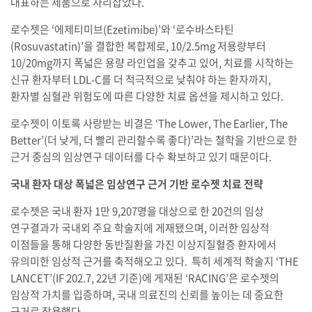
대표하는 제품으로 자리잡았다.
로수젯은 ‘에제티미브(Ezetimibe)’와 ‘로수바스타틴
(Rosuvastatin)’을 결합한 복합제로, 10/2.5mg 저용량부터
10/20mg까지 폭넓은 용량 라인업을 갖추고 있어, 치료를 시작하는
신규 환자부터 LDL-C를 더 적극적으로 낮춰야 하는 환자까지,
환자별 심혈관 위험도에 따른 다양한 치료 옵션을 제시하고 있다.
로수젯이 이토록 사랑받는 비결은 ‘The Lower, The Earlier, The
Better’(더 낮게, 더 빨리 관리할수록 좋다)’라는 철학을 기반으로 한
근거 중심의 임상연구 데이터를 다수 확보하고 있기 때문이다.
국내 환자 대상 폭넓은 임상연구 근거 기반 로수젯 치료 전략
로수젯은 국내 환자 1만 9,207명을 대상으로 한 20건의 임상
연구결과가 국내외 주요 학술지에 게재됐으며, 이러한 임상적
이점들을 통해 다양한 동반질환을 가진 이상지질혈증 환자에서
유의미한 임상적 근거를 축적해오고 있다. 특히 세계적 학술지 ‘THE
LANCET’(IF 202.7, 22년 기준)에 게재된 ‘RACING’은 로수젯의
임상적 가치를 입증하며, 국내 의료진의 신뢰를 높이는 데 중요한
근거로 작용했다.