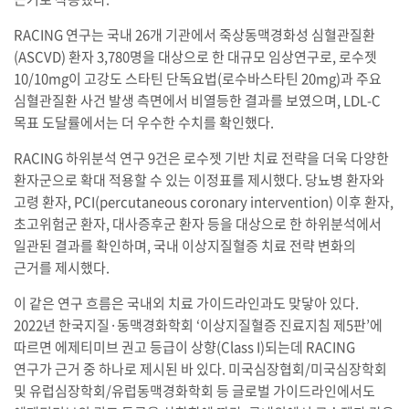
RACING 연구는 국내 26개 기관에서 죽상동맥경화성 심혈관질환
(ASCVD) 환자 3,780명을 대상으로 한 대규모 임상연구로, 로수젯
10/10mg이 고강도 스타틴 단독요법(로수바스타틴 20mg)과 주요
심혈관질환 사건 발생 측면에서 비열등한 결과를 보였으며, LDL-C
목표 도달률에서는 더 우수한 수치를 확인했다.
RACING 하위분석 연구 9건은 로수젯 기반 치료 전략을 더욱 다양한
환자군으로 확대 적용할 수 있는 이정표를 제시했다. 당뇨병 환자와
고령 환자, PCI(percutaneous coronary intervention) 이후 환자,
초고위험군 환자, 대사증후군 환자 등을 대상으로 한 하위분석에서
일관된 결과를 확인하며, 국내 이상지질혈증 치료 전략 변화의
근거를 제시했다.
이 같은 연구 흐름은 국내외 치료 가이드라인과도 맞닿아 있다.
2022년 한국지질·동맥경화학회 ‘이상지질혈증 진료지침 제5판’에
따르면 에제티미브 권고 등급이 상향(Class I)되는데 RACING
연구가 근거 중 하나로 제시된 바 있다. 미국심장협회/미국심장학회
및 유럽심장학회/유럽동맥경화학회 등 글로벌 가이드라인에서도