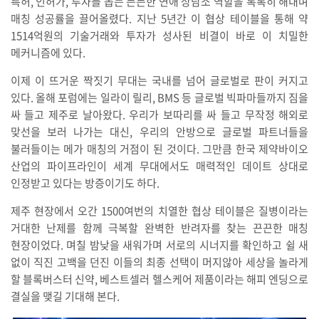
특허, 인허가, 투자를 돕는 든든한 연애 상담소 역할을 톡톡히 해내며
매칭 성공률을 끌어올렸다. 지난 5년간 이 협상 테이블을 통해 약
1514억원의 기술거래와 투자가 성사된 비결이 바로 이 치밀한
메커니즘에 있다.
이제 이 뜨거운 짝짓기 무대는 국내를 넘어 글로벌로 판이 커지고
있다. 올해 포럼에는 일라이 릴리, BMS 등 글로벌 빅파마들까지 짐을
싸 들고 제주로 날아왔다. 우리가 보따리를 싸 들고 무작정 해외로
맞선을 보러 나가는 대신, 우리의 안방으로 글로벌 파트너들을
불러들이는 메가 매칭의 거점이 된 것이다. 그만큼 한국 제약바이오
산업의 파이프라인이 세계 무대에서도 매력적인 데이트 상대로
인정받고 있다는 방증이기도 하다.
제주 현장에서 오간 1500여번의 치열한 협상 테이블은 질병이라는
거대한 난제를 함께 극복할 완벽한 반려자를 찾는 끈끈한 매칭
현장이었다. 며칠 밤낮을 새워가며 서로의 시너지를 확인하고 쉴 새
없이 직진 고백을 던진 이들의 최종 선택이 머지않아 세상을 놀라게
할 블록버스터 신약, 베스트셀러 헬스케어 제품이라는 해피 엔딩으로
결실을 맺길 기대해 본다.