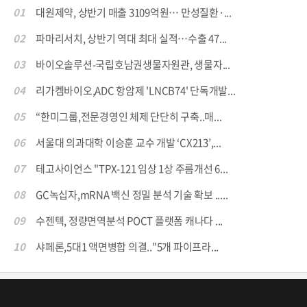
01
대원제약, 상반기 매출 3109억원… 만성질환·...
02
파마리서치, 상반기 역대 최대 실적…수출 47...
03
바이오솔루션-국립호남권생물자원관, 생물자...
04
리가켐바이오,ADC 항암제 'LNCB74' 단독개발...
05
“한미그룹,전문경영인 체제 단단히 구축..매...
06
서울대 의과대학 이승훈 교수 개발 ‘CX213’,...
07
테고사이언스 "TPX-121 임상 1상 주름개선 6...
08
GC녹십자,mRNA 백신 정밀 분석 기술 확보 .....
09
수젠텍, 정량면역분석 POCT 플랫폼 캐나다 ...
10
샤페론,5대1 액면병합 의결.."5개 파이프라...