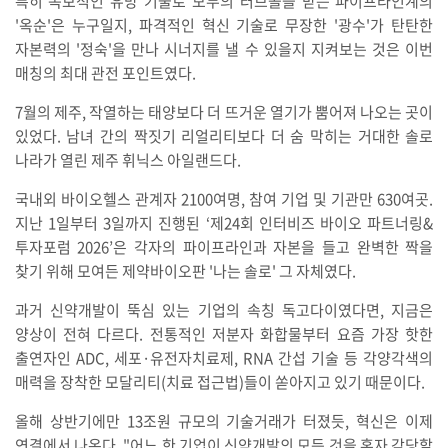
특히 독보적인 유망 기술로 모두의 러브콜을 받는 파이프라인계의
'옥순'은 누구일지, 파격적인 혁신 기술로 무장한 '광수'가 탄탄한
자본력의 '정숙'을 만나 시너지를 낼 수 있을지 지켜보는 것은 이번
매칭의 최대 관전 포인트였다.
7월의 제주, 작열하는 태양보다 더 뜨거운 열기가 뿜어져 나오는 곳이
있었다. 남녀 간의 짝짓기 리얼리티보다 더 숨 막히는 거대한 솔로
나라가 열린 제주 휘닉스 아일랜드다.
국내외 바이오헬스 관계자 2100여명, 참여 기업 및 기관만 630여곳.
지난 1일부터 3일까지 진행된 ‘제24회 인터비즈 바이오 파트너링&
투자포럼 2026’은 각자의 파이프라인과 자본을 들고 완벽한 짝을
찾기 위해 모여든 제약바이오판 '나는 솔로' 그 자체였다.
과거 신약개발이 뚝심 있는 기업의 속칭 독고다이였다면, 지금은
양상이 전혀 다르다. 전통적인 저분자 화합물부터 요즘 가장 핫한
출연자인 ADC, 세포·유전자치료제, RNA 간섭 기술 등 각양각색의
매력을 장착한 모달리티(치료 접근법)들이 쏟아지고 있기 때문이다.
올해 상반기에만 13조원 규모의 기술거래가 터졌듯, 혁신은 이제
연결에서 나온다. "어느 한 기업이 신약개발의 모든 것을 혼자 감당할