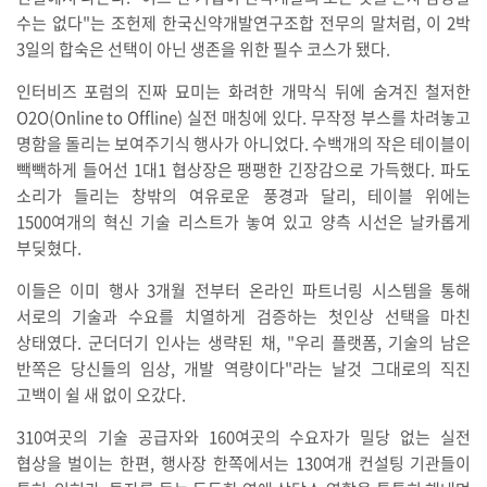
수는 없다"는 조헌제 한국신약개발연구조합 전무의 말처럼, 이 2박
3일의 합숙은 선택이 아닌 생존을 위한 필수 코스가 됐다.
인터비즈 포럼의 진짜 묘미는 화려한 개막식 뒤에 숨겨진 철저한
O2O(Online to Offline) 실전 매칭에 있다. 무작정 부스를 차려놓고
명함을 돌리는 보여주기식 행사가 아니었다. 수백개의 작은 테이블이
빽빽하게 들어선 1대1 협상장은 팽팽한 긴장감으로 가득했다. 파도
소리가 들리는 창밖의 여유로운 풍경과 달리, 테이블 위에는
1500여개의 혁신 기술 리스트가 놓여 있고 양측 시선은 날카롭게
부딪혔다.
이들은 이미 행사 3개월 전부터 온라인 파트너링 시스템을 통해
서로의 기술과 수요를 치열하게 검증하는 첫인상 선택을 마친
상태였다. 군더더기 인사는 생략된 채, "우리 플랫폼, 기술의 남은
반쪽은 당신들의 임상, 개발 역량이다"라는 날것 그대로의 직진
고백이 쉴 새 없이 오갔다.
310여곳의 기술 공급자와 160여곳의 수요자가 밀당 없는 실전
협상을 벌이는 한편, 행사장 한쪽에서는 130여개 컨설팅 기관들이