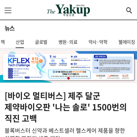
뉴스
정책
산업
글로벌
병원·의료
약사·약학
웰에이징
[바이오 멀티버스] 제주 달군
제약바이오판 '나는 솔로' 1500번의
직진 고백
블록버스터 신약과 베스트셀러 헬스케어 제품을 향한