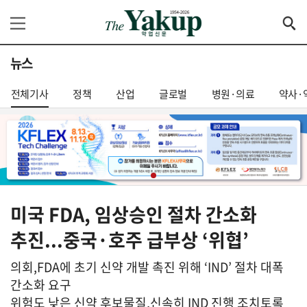
뉴스
전체기사
정책
산업
글로벌
병원·의료
약사·
미국 FDA, 임상승인 절차 간소화
추진...중국·호주 급부상 ‘위협’
의회,FDA에 초기 신약 개발 촉진 위해 ‘IND’ 절차 대폭
간소화 요구
위험도 낮은 신약 후보물질,신속히 IND 진행 조치토록