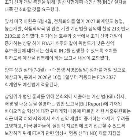
초기 신약 개발 촉진을 위해 ‘임상시험계획 승인신청(IND)’ 절차를
대폭 간소화할 것을 요구했다.
앞서 미국 하원은 6월 4일, 전체회의를 열어 2027 회계연도 농업,
농촌개발, 식품의약국 및 관련 기관 예산법을 심의해 찬성 213, 반대
210으로 승인했다. 여기에는 호주와 중국에서 초기 신약 개발이
증가하는 상황 하에 FDA가 호주와 같이 위험도가 낮은 신약
후보물질에 대해서는 신속히 IND를 진행할 수 있도록 조치를
취하도록 예산을 집행해야 하는 보고서 내용이 포함됐다.
향후 상원 심의(7-9월) → 대통령 서명(9월말) 절차를 거칠 것으로
예상되며, 통과시 2026년 10월 1일부터 적용되는 FDA 2027
회계연도 예산법에 적용된다.
상임위가 법안 통과를 위해 본회의에 제출하는 예산 법(Bill) 취지,
배경 및 내용 등을 설명하는 법안 보고서(Bill Report)에 기재된
바이오기술 혁신에 대한 규제개혁 내용에 따르면 하원 세출위원회는
최근 미국 이외 지역에서 초기 신약 개발이 증가하는 추세에 우려를
표명하고, 미국 환자들이 실험적 치료법에 조기 접근할 수 있도록
보장하기 위해 FDA가 관련 임상시 험용 신약(IND) 제출 지침을