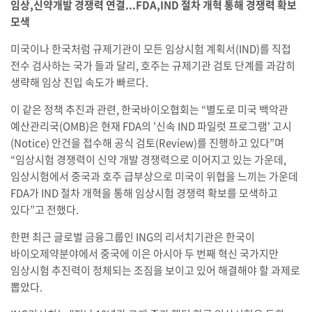
임상,신약개발 경쟁력 연결...FDA,IND 절차 개혁 통해 경쟁력 확보
모색
미국이나 한국처럼 규제기관이 모든 임상시험 계획서(IND)를 직접
전수 검사하는 국가 들과 달리, 호주는 규제기관 검토 단계를 과감히
생략해 임상 진입 속도가 빠르다.
이 같은 정책 추진과 관련, 한국바이오협회는 “별도로 미국 백악관
예산관리국(OMB)은 현재 FDA의 '신속 IND 파일럿 프로그램' 고시
(Notice) 안건을 접수해 공식 검토(Review)를 진행하고 있다”며
“임상시험 경쟁력이 신약 개발 경쟁력으로 이어지고 있는 가운데,
임상시험에서 중국과 호주 급부상으로 미국이 위협을 느끼는 가운데
FDA가 IND 절차 개혁을 통해 임상시험 경쟁력 확보를 모색하고
있다”고 전했다.
한편 최근 글로벌 금융그룹인 ING의 리서치기관은 한국이
바이오제약분야에서 중국에 이은 아시아 두 번째 혁신 국가지만
임상시험 추진력이 정체되는 조짐을 보이고 있어 해결해야 할 과제로
뽑았다.