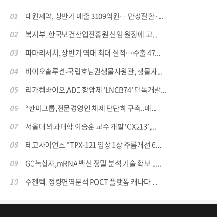
01
대원제약, 상반기 매출 3109억원… 만성질환·...
02
복지부, 한국보건산업진흥원 신임 원장에 고...
03
파마리서치, 상반기 역대 최대 실적…수출 47...
04
바이오솔루션-국립호남권생물자원관, 생물자...
05
리가켐바이오,ADC 항암제 'LNCB74' 단독개발...
06
“한미그룹,전문경영인 체제 단단히 구축..매...
07
서울대 의과대학 이승훈 교수 개발 ‘CX213’,...
08
테고사이언스 "TPX-121 임상 1상 주름개선 6...
09
GC녹십자,mRNA 백신 정밀 분석 기술 확보 .....
10
수젠텍, 정량면역분석 POCT 플랫폼 캐나다 ...