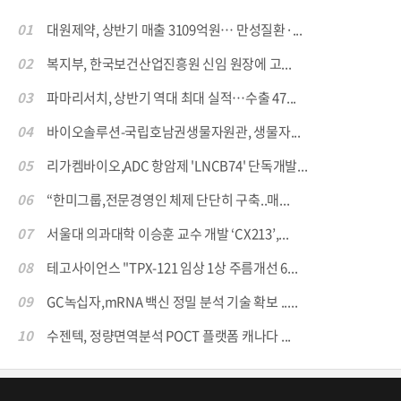
01
대원제약, 상반기 매출 3109억원… 만성질환·...
02
복지부, 한국보건산업진흥원 신임 원장에 고...
03
파마리서치, 상반기 역대 최대 실적…수출 47...
04
바이오솔루션-국립호남권생물자원관, 생물자...
05
리가켐바이오,ADC 항암제 'LNCB74' 단독개발...
06
“한미그룹,전문경영인 체제 단단히 구축..매...
07
서울대 의과대학 이승훈 교수 개발 ‘CX213’,...
08
테고사이언스 "TPX-121 임상 1상 주름개선 6...
09
GC녹십자,mRNA 백신 정밀 분석 기술 확보 .....
10
수젠텍, 정량면역분석 POCT 플랫폼 캐나다 ...