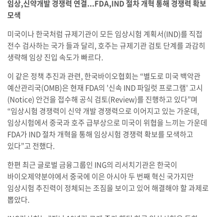
임상,신약개발 경쟁력 연결...FDA,IND 절차 개혁 통해 경쟁력 확보
모색
미국이나 한국처럼 규제기관이 모든 임상시험 계획서(IND)를 직접
전수 검사하는 국가 들과 달리, 호주는 규제기관 검토 단계를 과감히
생략해 임상 진입 속도가 빠르다.
이 같은 정책 추진과 관련, 한국바이오협회는 “별도로 미국 백악관
예산관리국(OMB)은 현재 FDA의 '신속 IND 파일럿 프로그램' 고시
(Notice) 안건을 접수해 공식 검토(Review)를 진행하고 있다”며
“임상시험 경쟁력이 신약 개발 경쟁력으로 이어지고 있는 가운데,
임상시험에서 중국과 호주 급부상으로 미국이 위협을 느끼는 가운데
FDA가 IND 절차 개혁을 통해 임상시험 경쟁력 확보를 모색하고
있다”고 전했다.
한편 최근 글로벌 금융그룹인 ING의 리서치기관은 한국이
바이오제약분야에서 중국에 이은 아시아 두 번째 혁신 국가지만
임상시험 추진력이 정체되는 조짐을 보이고 있어 해결해야 할 과제로
뽑았다.