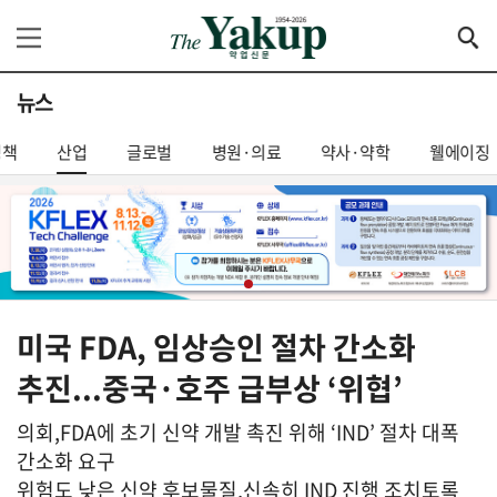
뉴스
정책
산업
글로벌
병원·의료
약사·약학
웰에이징
미국 FDA, 임상승인 절차 간소화
추진...중국·호주 급부상 ‘위협’
의회,FDA에 초기 신약 개발 촉진 위해 ‘IND’ 절차 대폭
간소화 요구
위험도 낮은 신약 후보물질,신속히 IND 진행 조치토록