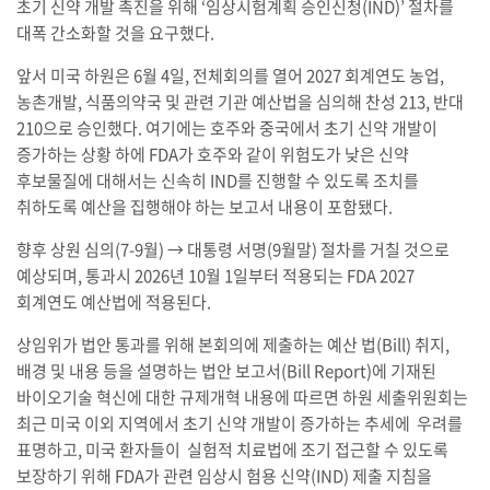
초기 신약 개발 촉진을 위해 ‘임상시험계획 승인신청(IND)’ 절차를
대폭 간소화할 것을 요구했다.
앞서 미국 하원은 6월 4일, 전체회의를 열어 2027 회계연도 농업,
농촌개발, 식품의약국 및 관련 기관 예산법을 심의해 찬성 213, 반대
210으로 승인했다. 여기에는 호주와 중국에서 초기 신약 개발이
증가하는 상황 하에 FDA가 호주와 같이 위험도가 낮은 신약
후보물질에 대해서는 신속히 IND를 진행할 수 있도록 조치를
취하도록 예산을 집행해야 하는 보고서 내용이 포함됐다.
향후 상원 심의(7-9월) → 대통령 서명(9월말) 절차를 거칠 것으로
예상되며, 통과시 2026년 10월 1일부터 적용되는 FDA 2027
회계연도 예산법에 적용된다.
상임위가 법안 통과를 위해 본회의에 제출하는 예산 법(Bill) 취지,
배경 및 내용 등을 설명하는 법안 보고서(Bill Report)에 기재된
바이오기술 혁신에 대한 규제개혁 내용에 따르면 하원 세출위원회는
최근 미국 이외 지역에서 초기 신약 개발이 증가하는 추세에 우려를
표명하고, 미국 환자들이 실험적 치료법에 조기 접근할 수 있도록
보장하기 위해 FDA가 관련 임상시 험용 신약(IND) 제출 지침을