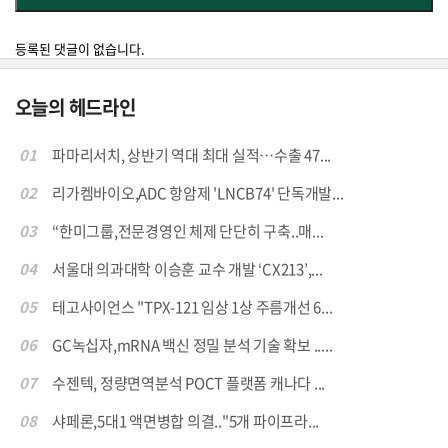
등록된 댓글이 없습니다.
오늘의 헤드라인
01
파마리서치, 상반기 역대 최대 실적…수출 47...
02
리가켐바이오,ADC 항암제 'LNCB74' 단독개발...
03
“한미그룹,전문경영인 체제 단단히 구축..매...
04
서울대 의과대학 이승훈 교수 개발 ‘CX213’,...
05
테고사이언스 "TPX-121 임상 1상 주름개선 6...
06
GC녹십자,mRNA 백신 정밀 분석 기술 확보 .....
07
수젠텍, 정량면역분석 POCT 플랫폼 캐나다 ...
08
샤페론,5대1 액면병합 의결.."5개 파이프라...