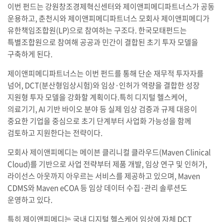
이번 펀드는 강원창조경제혁신센터와 제이앤피메디파트너스가 공동
운용하고, 춘천시와 제이앤피메디파트너스 모회사 제이앤피메디가
유한책임조합원(LP)으로 참여하는 구조다. 한국모태펀드는
특별조합원으로 참여해 공공과 민간이 결합된 초기 투자 모델을
구축하게 된다.
제이앤피메디파트너스는 이번 펀드를 통해 단순 재무적 투자자를
넘어, DCT(분산형임상시험)와 임상·인허가 역량을 결합한 성장
지원형 투자 모델을 강화할 계획이다.특히 디지털 헬스케어,
의료기기, AI 기반 바이오 분야 등 실제 임상 검증과 규제 대응이
중요한 기업을 중심으로 초기 단계부터 사업화 가능성을 함께
검토하고 지원한다는 전략이다.
모회사 제이앤피메디는 메이븐 클리니컬 클라우드(Maven Clinical
Cloud)를 기반으로 사업 전략부터 제품 개발, 임상 연구 및 인허가,
라이선스 아웃까지 아우르는 서비스를 제공하고 있으며, Maven
CDMS와 Maven eCOA 등 임상 데이터 수집·관리 솔루션도
운영하고 있다.
특히 제이앤피메디는 국내 디지털 헬스케어 임상에 자체 DCT