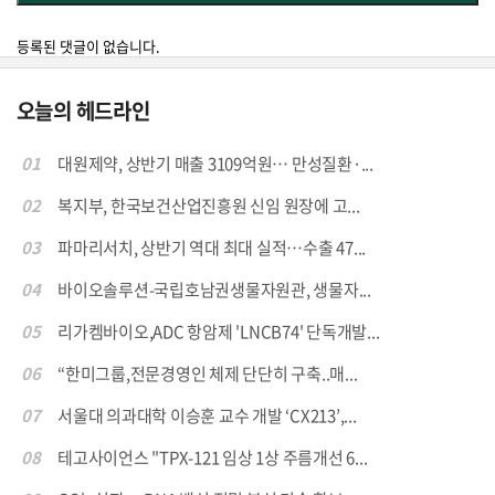
등록된 댓글이 없습니다.
오늘의 헤드라인
01
대원제약, 상반기 매출 3109억원… 만성질환·...
02
복지부, 한국보건산업진흥원 신임 원장에 고...
03
파마리서치, 상반기 역대 최대 실적…수출 47...
04
바이오솔루션-국립호남권생물자원관, 생물자...
05
리가켐바이오,ADC 항암제 'LNCB74' 단독개발...
06
“한미그룹,전문경영인 체제 단단히 구축..매...
07
서울대 의과대학 이승훈 교수 개발 ‘CX213’,...
08
테고사이언스 "TPX-121 임상 1상 주름개선 6...