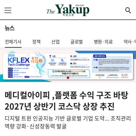
뉴스
전체기사
정책
산업
글로벌
병원·의료
약사·
메디컬아이피 ,플랫폼 수익 구조 바탕
2027년 상반기 코스닥 상장 추진
디지털 트윈 인공지능 기반 글로벌 기업 도약... 조직관리
역량 강화·신성장동력 발굴