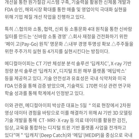
개선을 통한 원가절감 시스템 구축, 기술력을 활용한 신제품 개발과
FDA 승인, 해외시장 확대를 통한 매출 및 영업이익 극대화 실현을
위해 기업 체질 개선 작업을 진행하고 있다.
특히 △협의와 소통, 협력, 신뢰 등 소통문화 4대 원칙을 통한 신바람
일터를 만드는 ‘신바람 소통 경영’ △회사 재정을 건전화하기 위한
‘페이 고(Pay-Go) 원칙’ 명문화 △내부 경영 투명성 확보 △주주들을
위한 주주가치 실현 등 4가지를 실현시킨다는 방침이다.
메디컬아이피는 CT 기반 체성분 분석 솔루션 ‘딥캐치C’, X-ray 기반
정량 분석 솔루션 ‘딥캐치 X’, 디지털 트윈 해부 플랫폼 ‘메딥박스’
등을 제공하고 있다. 기술 안전성과 유효성은 국내 식약처와 미국
FDA 인증을 통해 검증 받았으며, 기술력도 170편 이상 관련 연구와
학술 성과를 통해 학계에서 인정받고 있다.
이와 관련, 메디컬아이피 박상준 대표는 5일 “ 의료 현장에서 2차원
영상 데이터 경험을 바탕으로 이를 해결하기 위해 AI 기반 3D 모델링
기술 개발을 통해 CT·MRI·X-ray 등 의료 데이터를 활용한 검진,
임상, 교육을 통합하는 디지털 트윈 기반 플랫폼 사업을 전개하고
있다"며 " ‘딥캐치’(Deep Catch)와 ‘메딥’(MEDIP)을 중심으로 국내