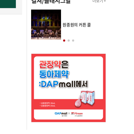
컬쳐/클래시그널
더보기 +
의 클래스토리
원종원의 커튼 콜