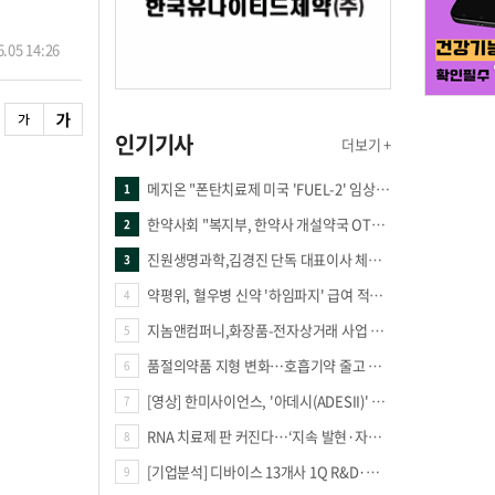
.05 14:26
인기기사
더보기 +
메지온 "폰탄치료제 미국 'FUEL-2' 임상 프로토콜 영국 승인"
1
한약사회 "복지부, 한약사 개설약국 OTC 공급 방해 더는 방관 말아야"
2
진원생명과학,김경진 단독 대표이사 체제 돌입
3
약평위, 혈우병 신약 '하임파지' 급여 적정성 인정…조건부 통과
4
지놈앤컴퍼니,화장품-전자상거래 사업 진출
5
품절의약품 지형 변화…호흡기약 줄고 만성질환 복합제 늘었다
6
[영상] 한미사이언스, '아데시(ADESII)' 앞세워 더마 시장 판도 바꾼다
7
RNA 치료제 판 커진다…‘지속 발현·자가증폭·단백질 복원’ 경쟁
8
[기업분석] 디바이스 13개사 1Q R&D·해외매출 증가
9