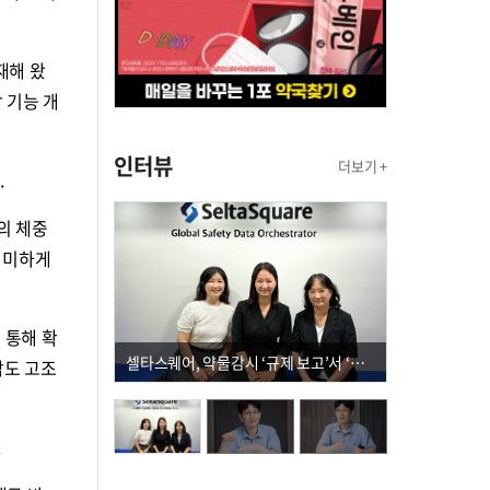
재해 왔
 기능 개
인터뷰
더보기 +
.
의 체중
유의미하게
 통해 확
셀타스퀘어, 약물감시 ‘규제 보고’서 ‘데이터 의사결정’으로 "PVX 전환 요구 커진다"
감도 고조
.