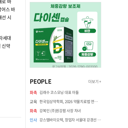
태로 바
팜어스 바
개선 시
 차세대
벌 신약
PEOPLE
더보기 +
화촉
김래수 코스모닝 대표 아들
교육
한국임상약학회, 2026 약물치료법 연수강좌 8월 21일 개최
화촉
강복인 (주)원강팜 사장 차녀
인사
강스템바이오텍, 창업자 서울대 강경선 교수 최고과학책임자 선임