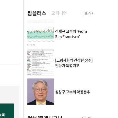
팜플러스
오피니언
더보기 +
신재규 교수의 'From
San Francisco'
[고령사회와 건강한 장수]
전문가 특별기고
심창구 교수의 약창춘추