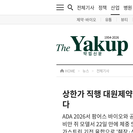
전체기사
정책
산업
병원
제약·바이오
유통
뷰티
HOME
>
뉴스
>
전체기사
상한가 직행 대원제약…
다
ADA 2026서 팜어스 바이오와
비만 쥐 모델서 22일 만에 체중
가스트린 기전 융합으로 '췌장·신