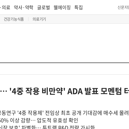
·의료
약사·약학
글로벌
웰에이징
특집
신문지
건강기능식품
의료기기
 '4중 작용 비만약' ADA 발표 모멘텀 
 공동연구 '4중 작용제' 전임상 최초 공개 기대감에 매수세 몰려
 50% 이상 감량… 압도적 유효성 확인
장 보호' 차별화… 투트랙 R&D 전략 가시화