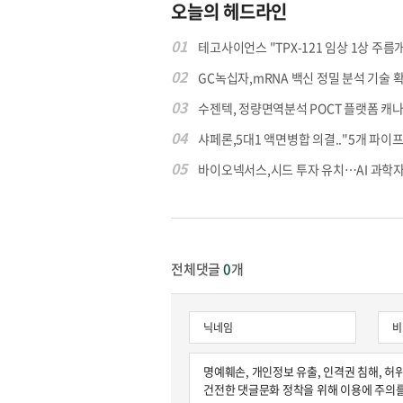
오늘의 헤드라인
01
테고사이언스 "TPX-121 임상 1상 주름개선
02
GC녹십자,mRNA 백신 정밀 분석 기술 확보 
03
수젠텍, 정량면역분석 POCT 플랫폼 캐나다 
04
샤페론,5대1 액면병합 의결.."5개 파이프라
05
바이오넥서스,시드 투자 유치…AI 과학자 
전체댓글
0
개