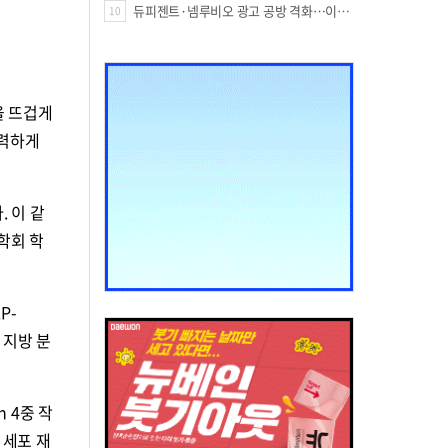
듀피젠트·넴루비오 광고 공방 격화…이번엔 사노피가 일부 문구 변경
10
을 뜨겁게
강력하게
. 이 같
학회 학
P-
 지방 분
 4중 작
여 세포 재