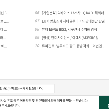
06
 6...
[기업분석] 디바이스 13개사 1Q R&D·해외매...
07
.....
EU서 맞춤조제 세마글루타이드 판매중단 판결
08
...
뷰티 브랜드 BIG3, 서구권서 수익화 경쟁
09
...
[영상] 한미사이언스, '아데시(ADESII)' 앞...
10
에...
듀피젠트·넴루비오 광고 공방 격화…이번엔 ...