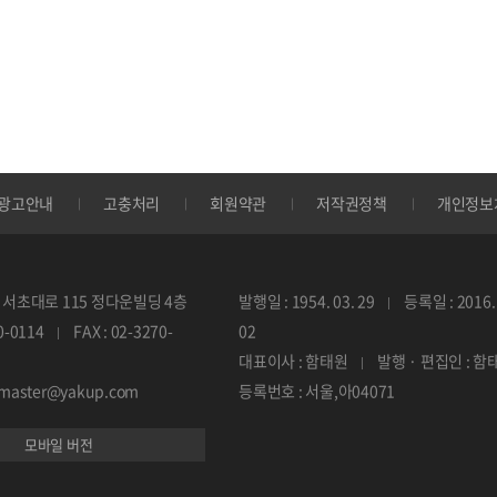
광고안내
고충처리
회원약관
저작권정책
개인정보
서초대로 115 정다운빌딩 4층
발행일 : 1954. 03. 29
등록일 : 2016. 
70-0114
FAX : 02-3270-
02
대표이사 : 함태원
발행 · 편집인 : 함
ebmaster@yakup.com
등록번호 : 서울,아04071
모바일 버전