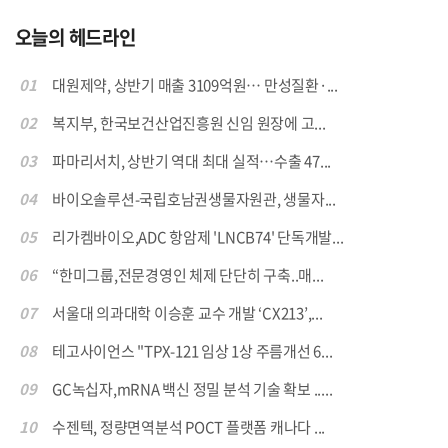
오늘의 헤드라인
01
대원제약, 상반기 매출 3109억원… 만성질환·...
02
복지부, 한국보건산업진흥원 신임 원장에 고...
03
파마리서치, 상반기 역대 최대 실적…수출 47...
04
바이오솔루션-국립호남권생물자원관, 생물자...
05
리가켐바이오,ADC 항암제 'LNCB74' 단독개발...
06
“한미그룹,전문경영인 체제 단단히 구축..매...
07
서울대 의과대학 이승훈 교수 개발 ‘CX213’,...
08
테고사이언스 "TPX-121 임상 1상 주름개선 6...
09
GC녹십자,mRNA 백신 정밀 분석 기술 확보 .....
10
수젠텍, 정량면역분석 POCT 플랫폼 캐나다 ...