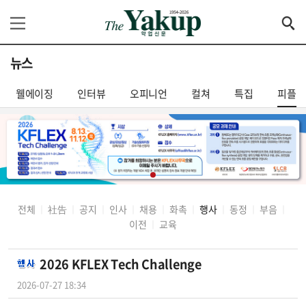
뉴스
웰에이징
인터뷰
오피니언
컬쳐
특집
피플
전체
社告
공지
인사
채용
화촉
행사
동정
부음
│
│
│
│
│
│
│
│
│
이전
교육
│
2026 KFLEX Tech Challenge
2026-07-27 18:34