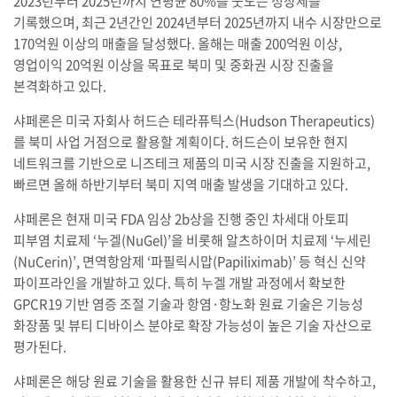
2023년부터 2025년까지 연평균 80%를 웃도는 성장세를
기록했으며, 최근 2년간인 2024년부터 2025년까지 내수 시장만으로
170억원 이상의 매출을 달성했다. 올해는 매출 200억원 이상,
영업이익 20억원 이상을 목표로 북미 및 중화권 시장 진출을
본격화하고 있다.
샤페론은 미국 자회사 허드슨 테라퓨틱스(Hudson Therapeutics)
를 북미 사업 거점으로 활용할 계획이다. 허드슨이 보유한 현지
네트워크를 기반으로 니즈테크 제품의 미국 시장 진출을 지원하고,
빠르면 올해 하반기부터 북미 지역 매출 발생을 기대하고 있다.
샤페론은 현재 미국 FDA 임상 2b상을 진행 중인 차세대 아토피
피부염 치료제 ‘누겔(NuGel)’을 비롯해 알츠하이머 치료제 ‘누세린
(NuCerin)’, 면역항암제 ‘파필릭시맙(Papiliximab)’ 등 혁신 신약
파이프라인을 개발하고 있다. 특히 누겔 개발 과정에서 확보한
GPCR19 기반 염증 조절 기술과 항염·항노화 원료 기술은 기능성
화장품 및 뷰티 디바이스 분야로 확장 가능성이 높은 기술 자산으로
평가된다.
샤페론은 해당 원료 기술을 활용한 신규 뷰티 제품 개발에 착수하고,