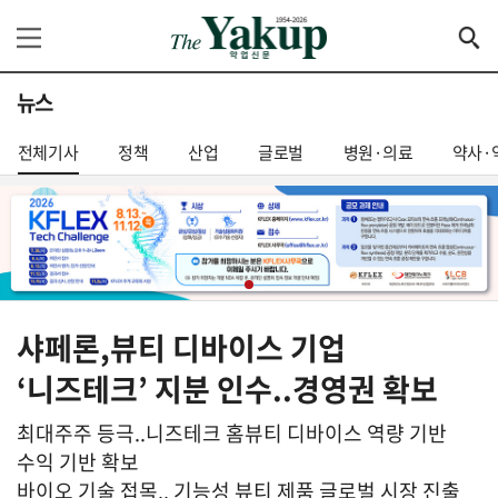
뉴스
전체기사
정책
산업
글로벌
병원·의료
약사·
샤페론,뷰티 디바이스 기업
‘니즈테크’ 지분 인수..경영권 확보
최대주주 등극..니즈테크 홈뷰티 디바이스 역량 기반
수익 기반 확보
바이오 기술 접목.. 기능성 뷰티 제품 글로벌 시장 진출