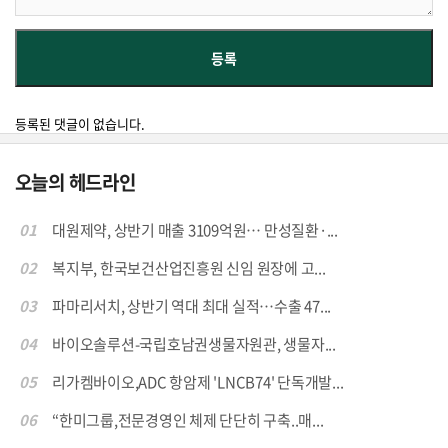
등록된 댓글이 없습니다.
오늘의 헤드라인
01
대원제약, 상반기 매출 3109억원… 만성질환·...
02
복지부, 한국보건산업진흥원 신임 원장에 고...
03
파마리서치, 상반기 역대 최대 실적…수출 47...
04
바이오솔루션-국립호남권생물자원관, 생물자...
05
리가켐바이오,ADC 항암제 'LNCB74' 단독개발...
06
“한미그룹,전문경영인 체제 단단히 구축..매...