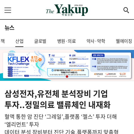
뉴스
정책
산업
글로벌
병원·의료
약사·약학
웰에이징
삼성전자,유전체 분석장비 기업
투자..정밀의료 밸류체인 내재화
혈액 통한 암 진단 ‘그레일’,플랫폼 ‘젤스’ 투자 더해
‘엘리먼트’ 투자
데이터 분석 장비부터 진단 기술,플랫폼까지 맞춤형