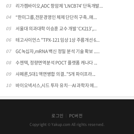
03
리가켐바이오,ADC 항암제 'LNCB74' 단독개발...
04
“한미그룹,전문경영인 체제 단단히 구축..매...
05
서울대 의과대학 이승훈 교수 개발 ‘CX213’,...
06
테고사이언스 "TPX-121 임상 1상 주름개선 6...
07
GC녹십자,mRNA 백신 정밀 분석 기술 확보 .....
08
수젠텍, 정량면역분석 POCT 플랫폼 캐나다 ...
09
샤페론,5대1 액면병합 의결.."5개 파이프라...
10
바이오넥서스,시드 투자 유치…AI 과학자 에...
로그인
PC버전
│
Copyright © Yakup.com All rights reserved.