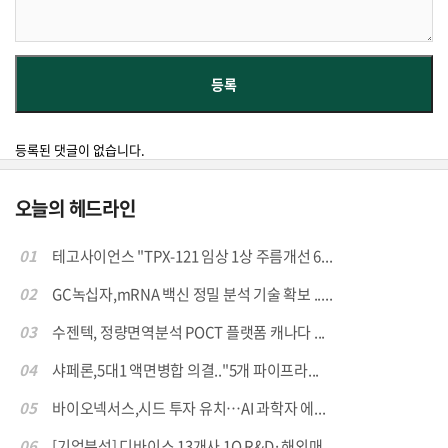
등록된 댓글이 없습니다.
오늘의 헤드라인
01
테고사이언스 "TPX-121 임상 1상 주름개선 6...
02
GC녹십자,mRNA 백신 정밀 분석 기술 확보 .....
03
수젠텍, 정량면역분석 POCT 플랫폼 캐나다 ...
04
샤페론,5대1 액면병합 의결.."5개 파이프라...
05
바이오넥서스,시드 투자 유치…AI 과학자 에...
06
[기업분석] 디바이스 13개사 1Q R&D·해외매...