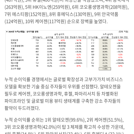
(263억원), 5위 HK이노엔(259억원), 6위 코오롱생명과학(208억원),
7위 에스티팜(152억원), 8위 휴메딕스(130억원), 9위 안국약품
(124억원), 10위 케어젠(117억원) 순으로 장벽을 높였다.
누적 순이익률 경쟁에서는 글로벌 확장성과 고부가가치 비즈니스
모델을 확보한 기술 중심 주자들이 우위를 선점했다. 알테오젠을
필두로 케어젠, 코오롱생명과학, 휴젤, 파마리서치 등 차별화된
파이프라인 및 글로벌 미용 뷰티 생태계를 구축한 강소 주자들의
활약이 두드러졌다.
누적 순이익률 순위는 1위 알테오젠(99.6%), 2위 케어젠(51.5%),
3위 코오롱생명과학(42.0%)이 탑 3 체제를 확고히 수성한 가운데,
4위 휴젤(34.8%), 5위 파마리서치(33.4%), 6위 휴메딕스(32.1%),