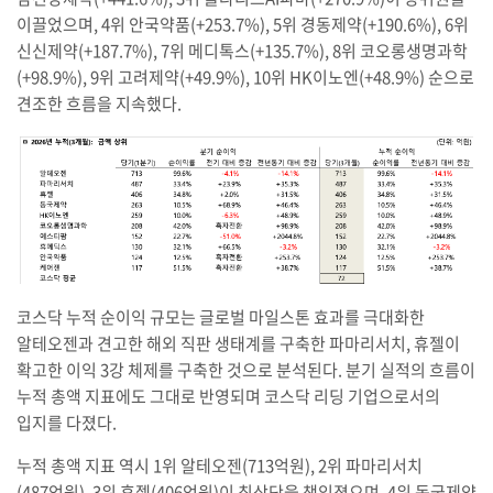
이끌었으며, 4위 안국약품(+253.7%), 5위 경동제약(+190.6%), 6위
신신제약(+187.7%), 7위 메디톡스(+135.7%), 8위 코오롱생명과학
(+98.9%), 9위 고려제약(+49.9%), 10위 HK이노엔(+48.9%) 순으로
견조한 흐름을 지속했다.
코스닥 누적 순이익 규모는 글로벌 마일스톤 효과를 극대화한
알테오젠과 견고한 해외 직판 생태계를 구축한 파마리서치, 휴젤이
확고한 이익 3강 체제를 구축한 것으로 분석된다. 분기 실적의 흐름이
누적 총액 지표에도 그대로 반영되며 코스닥 리딩 기업으로서의
입지를 다졌다.
누적 총액 지표 역시 1위 알테오젠(713억원), 2위 파마리서치
(487억원), 3위 휴젤(406억원)이 최상단을 책임졌으며, 4위 동국제약