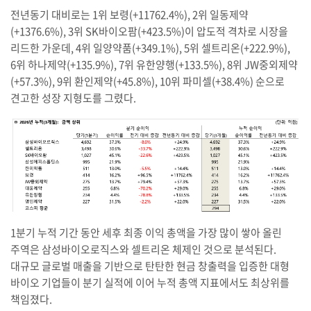
전년동기 대비로는 1위 보령(+11762.4%), 2위 일동제약
(+1376.6%), 3위 SK바이오팜(+423.5%)이 압도적 격차로 시장을
리드한 가운데, 4위 일양약품(+349.1%), 5위 셀트리온(+222.9%),
6위 하나제약(+135.9%), 7위 유한양행(+133.5%), 8위 JW중외제약
(+57.3%), 9위 환인제약(+45.8%), 10위 파미셀(+38.4%) 순으로
견고한 성장 지형도를 그렸다.
1분기 누적 기간 동안 세후 최종 이익 총액을 가장 많이 쌓아 올린
주역은 삼성바이오로직스와 셀트리온 체제인 것으로 분석된다.
대규모 글로벌 매출을 기반으로 탄탄한 현금 창출력을 입증한 대형
바이오 기업들이 분기 실적에 이어 누적 총액 지표에서도 최상위를
책임졌다.