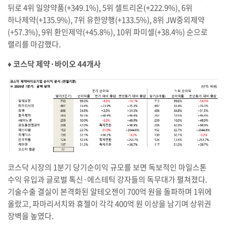
뒤로 4위 일양약품(+349.1%), 5위 셀트리온(+222.9%), 6위
하나제약(+135.9%), 7위 유한양행(+133.5%), 8위 JW중외제약
(+57.3%), 9위 환인제약(+45.8%), 10위 파미셀(+38.4%) 순으로
랠리를 마감했다.
♦︎ 코스닥 제약·바이오 44개사
코스닥 시장의 1분기 당기순이익 규모를 보면 독보적인 마일스톤
수익 유입과 글로벌 톡신·에스테틱 강자들의 독무대가 펼쳐졌다.
기술수출 결실이 본격화된 알테오젠이 700억 원을 돌파하며 1위에
올랐고, 파마리서치와 휴젤이 각각 400억 원 이상을 남기며 상위권
장벽을 높였다.