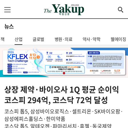
뉴스
정책
산업
글로벌
병원·의료
약사·약학
웰에이징
상장 제약·바이오사 1Q 평균 순이익
코스피 294억, 코스닥 72억 달성
코스피 톱5, 삼성바이오로직스·셀트리온·SK바이오팜·
삼성에피스홀딩스·한미약품
코스닥 톱5, 알테오젠·파마리서치·휴젤·동국제약