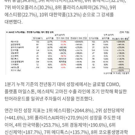
7위 바이오플러스(30.2%), 8위 폴라리스AI파마(26.7%), 9위
에스티팜(22.7%), 10위 대한약품(13.2%) 순으로 그 강세를
대변했다.
1분기 누적 기준의 전년동기 대비 성장세에서는 글로벌 CDMO,
플랫폼 마일스톤, 에스테틱 고마진 수출 라인에 조기 안착해 확실한
턴어라운드를 일궈낸 주자들이 시장을 전조했다.
연간 마진 성장 지표는 1위 에스티팜(+2044.8%), 2위 삼천당제약
(+441.6%), 3위 폴라리스AI파마(+270.9%)이 성장을 주도한 데
이어, 4위 안국약품(+253.7%), 5위 경동제약(+190.6%), 6위
신신제약(+187.7%), 7위 메디톡스(+135.7%), 8위 코오롱생명과학