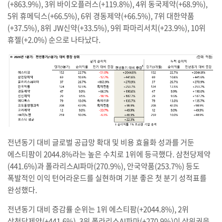
(+863.9%), 3위 바이오플러스(+119.8%), 4위 동국제약(+68.9%),
5위 휴메딕스(+66.5%), 6위 경동제약(+66.5%), 7위 대한약품
(+37.5%), 8위 JW신약(+33.5%), 9위 파마리서치(+23.9%), 10위
휴젤(+2.0%) 순으로 나타났다.
전년동기 대비 글로벌 공급망 확대 및 비용 효율화 성과를 거둔
에스티팜이 2044.8%라는 높은 수치로 1위에 등극했다. 삼천당제약
(441.6%)과 폴라리스AI파마(270.9%), 안국약품(253.7%) 등도
폭발적인 이익 턴어라운드를 실현하며 기분 좋은 첫 분기 성적표를
완성했다.
전년동기 대비 증감률 순위는 1위 에스티팜(+2044.8%), 2위
삼천당제약(+441.6%), 3위 폴라리스AI파마(+270.9%)이 상위권을