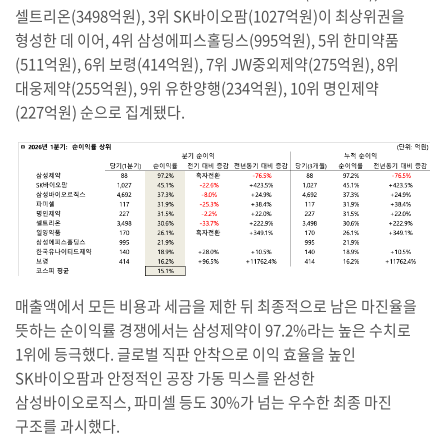
셀트리온(3498억원), 3위 SK바이오팜(1027억원)이 최상위권을
형성한 데 이어, 4위 삼성에피스홀딩스(995억원), 5위 한미약품
(511억원), 6위 보령(414억원), 7위 JW중외제약(275억원), 8위
대웅제약(255억원), 9위 유한양행(234억원), 10위 명인제약
(227억원) 순으로 집계됐다.
매출액에서 모든 비용과 세금을 제한 뒤 최종적으로 남은 마진율을
뜻하는 순이익률 경쟁에서는 삼성제약이 97.2%라는 높은 수치로
1위에 등극했다. 글로벌 직판 안착으로 이익 효율을 높인
SK바이오팜과 안정적인 공장 가동 믹스를 완성한
삼성바이오로직스, 파미셀 등도 30%가 넘는 우수한 최종 마진
구조를 과시했다.