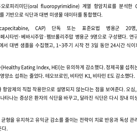
리미딘(oral fluoropyrimidine) 계열 항암치료를 분석한 
4054908)를 기반으로 식단과 대변 미생물 데이터를 통합했다.
pecitabine, CAP) 단독 또는 표준요법 병용군 20명,
cil)군 6명, 카페시타빈·베바시주맙·펨브롤리주맙 병용군 9명으로 구성됐다. 
에서 대변 샘플을 수집했고, 1~3주기 시작 전 3일 동안 24시간 식
althy Eating Index, HEI)는 유의하게 감소했다. 정제곡물 섭
영양소 섭취는 줄었다. 테오브로민, 비타민 K1, 비타민 E도 감소했다.
 항암제의 직접 작용만으로 설명되지 않는다는 점을 보여준다. 오심, 
서 나타나는 증상은 환자의 식단을 바꾸고, 달라진 식단은 다시 장내 미
 균형을 유지하고 유익균 감소를 줄이는 전략이 치료 반응과 독성 관
준다.