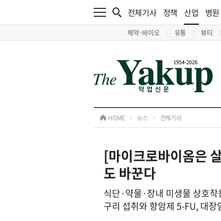
전체기사
정책
산업
병원
제약·바이오
유통
뷰티
HOME
>
뉴스
>
전체기사
[마이크로바이옴은 살
도 바꾼다
식단·약물·장내 미생물 상호작용
구리 섭취와 항암제 5-FU, 대장암