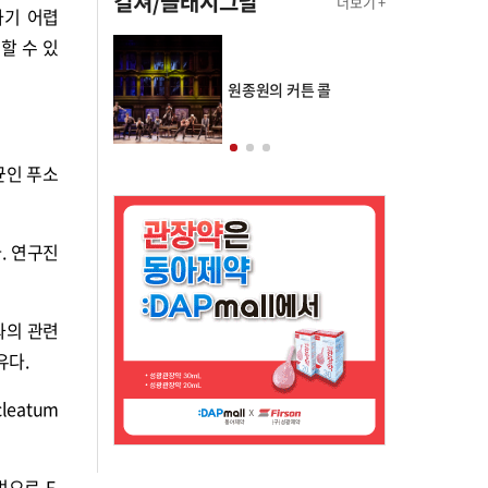
컬쳐/클래시그널
더보기 +
하기 어렵
할 수 있
의 클래스토리
원종원의 커튼 콜
세균인 푸소
. 연구진
과의 관련
유다.
eatum
법으로 F.