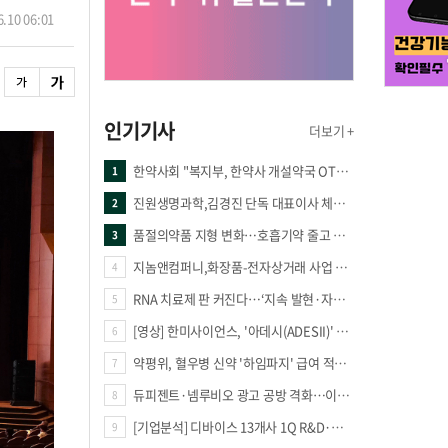
.10 06:01
인기기사
더보기 +
한약사회 "복지부, 한약사 개설약국 OTC 공급 방해 더는 방관 말아야"
1
진원생명과학,김경진 단독 대표이사 체제 돌입
2
품절의약품 지형 변화…호흡기약 줄고 만성질환 복합제 늘었다
3
지놈앤컴퍼니,화장품-전자상거래 사업 진출
4
RNA 치료제 판 커진다…‘지속 발현·자가증폭·단백질 복원’ 경쟁
5
[영상] 한미사이언스, '아데시(ADESII)' 앞세워 더마 시장 판도 바꾼다
6
약평위, 혈우병 신약 '하임파지' 급여 적정성 인정…조건부 통과
7
듀피젠트·넴루비오 광고 공방 격화…이번엔 사노피가 일부 문구 변경
8
[기업분석] 디바이스 13개사 1Q R&D·해외매출 증가
9