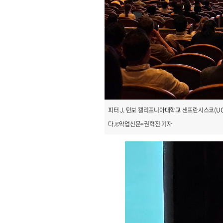
피터 J. 턴보 캘리포니아대학교 샌프란시스코(UCS
다.©약업신문=권혁진 기자