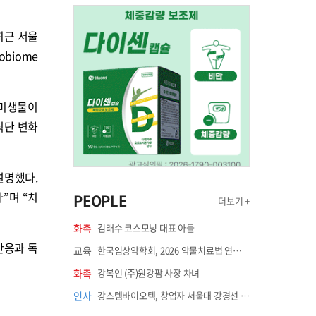
 최근 서울
biome
 미생물이
식단 변화
설명했다.
”며 “치
PEOPLE
더보기 +
화촉
김래수 코스모닝 대표 아들
반응과 독
교육
한국임상약학회, 2026 약물치료법 연수강좌 8월 21일 개최
화촉
강복인 (주)원강팜 사장 차녀
인사
강스템바이오텍, 창업자 서울대 강경선 교수 최고과학책임자 선임