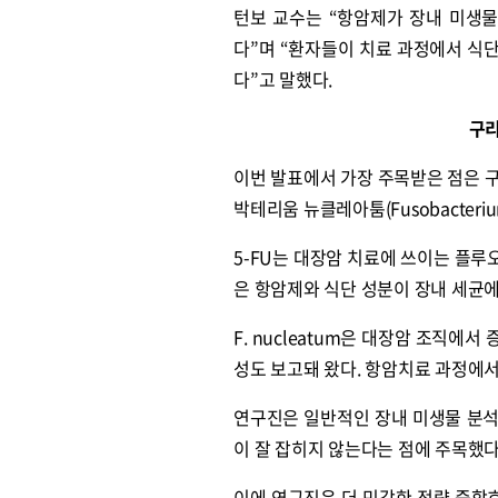
턴보 교수는 “항암제가 장내 미생
다”며 “환자들이 치료 과정에서 식단
다”고 말했다.
원종원의 커튼 
구리
이번 발표에서 가장 주목받은 점은 구리와
박테리움 뉴클레아툼(Fusobacterium
5-FU는 대장암 치료에 쓰이는 플
은 항암제와 식단 성분이 장내 세균에
F. nucleatum은 대장암 조직
성도 보고돼 왔다. 항암치료 과정에서
연구진은 일반적인 장내 미생물 분석법인
이 잘 잡히지 않는다는 점에 주목했다. 
이에 연구진은 더 민감한 정량 중합효소연쇄반응