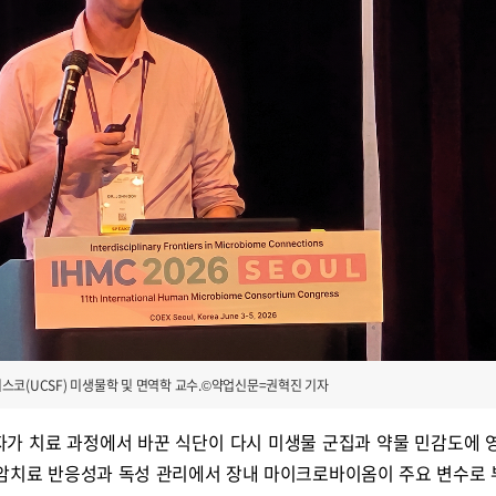
스코(UCSF) 미생물학 및 면역학 교수.©약업신문=권혁진 기자
자가 치료 과정에서 바꾼 식단이 다시 미생물 군집과 약물 민감도에 
항암치료 반응성과 독성 관리에서 장내 마이크로바이옴이 주요 변수로