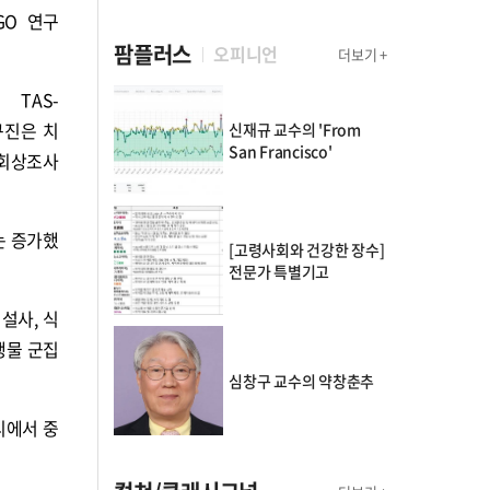
GO 연구
팜플러스
오피니언
더보기 +
 TAS-
연구진은 치
신재규 교수의 'From
San Francisco'
이회상조사
취는 증가했
[고령사회와 건강한 장수]
전문가 특별기고
설사, 식
생물 군집
심창구 교수의 약창춘추
리에서 중