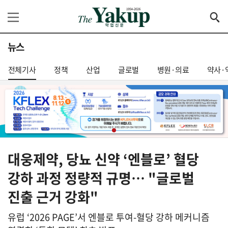
뉴스
전체기사
정책
산업
글로벌
병원·의료
약사·
대웅제약, 당뇨 신약 ‘엔블로’ 혈당
강하 과정 정량적 규명… "글로벌
진출 근거 강화"
유럽 ‘2026 PAGE’서 엔블로 투여-혈당 강하 메커니즘