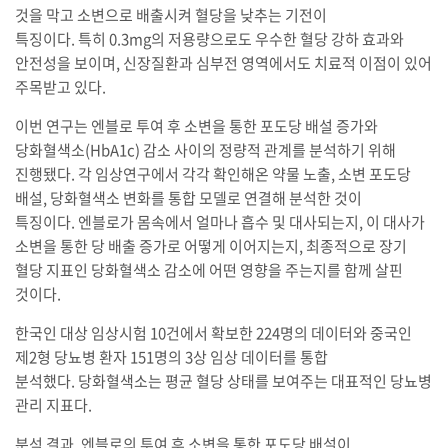
것을 막고 소변으로 배출시켜 혈당을 낮추는 기전이
특징이다. 특히 0.3mg의 저용량으로도 우수한 혈당 강하 효과와
안전성을 보이며, 신장질환과 심부전 영역에서도 치료적 이점이 있어
주목받고 있다.
이번 연구는 엔블로 투여 후 소변을 통한 포도당 배설 증가와
당화혈색소(HbA1c) 감소 사이의 정량적 관계를 분석하기 위해
진행됐다. 각 임상연구에서 각각 확인해온 약물 노출, 소변 포도당
배설, 당화혈색소 변화를 통합 모델로 연결해 분석한 것이
특징이다. 엔블로가 몸속에서 얼마나 흡수 및 대사되는지, 이 대사가
소변을 통한 당 배출 증가로 어떻게 이어지는지, 최종적으로 장기
혈당 지표인 당화혈색소 감소에 어떤 영향을 주는지를 함께 살핀
것이다.
한국인 대상 임상시험 10건에서 확보한 224명의 데이터와 중국인
제2형 당뇨병 환자 151명의 3상 임상 데이터를 통합
분석했다. 당화혈색소는 평균 혈당 상태를 보여주는 대표적인 당뇨병
관리 지표다.
분석 결과, 엔블로의 투여 후 소변을 통한 포도당 배설이