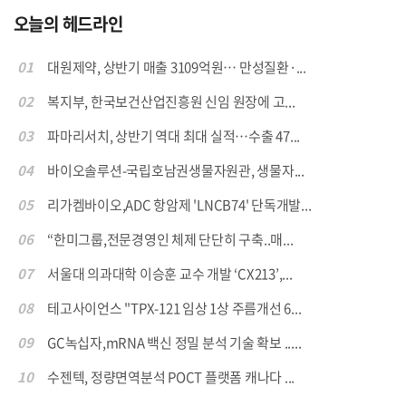
오늘의 헤드라인
01
대원제약, 상반기 매출 3109억원… 만성질환·...
02
복지부, 한국보건산업진흥원 신임 원장에 고...
03
파마리서치, 상반기 역대 최대 실적…수출 47...
04
바이오솔루션-국립호남권생물자원관, 생물자...
05
리가켐바이오,ADC 항암제 'LNCB74' 단독개발...
06
“한미그룹,전문경영인 체제 단단히 구축..매...
07
서울대 의과대학 이승훈 교수 개발 ‘CX213’,...
08
테고사이언스 "TPX-121 임상 1상 주름개선 6...
09
GC녹십자,mRNA 백신 정밀 분석 기술 확보 .....
10
수젠텍, 정량면역분석 POCT 플랫폼 캐나다 ...