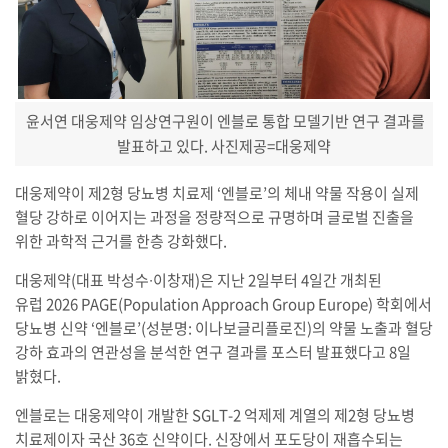
윤서연 대웅제약 임상연구원이 엔블로 통합 모델기반 연구 결과를
발표하고 있다.
사진제공=대웅제약
대웅제약이 제2형 당뇨병 치료제 ‘엔블로’의 체내 약물 작용이 실제
혈당 강하로 이어지는 과정을 정량적으로 규명하며 글로벌 진출을
위한 과학적 근거를 한층 강화했다.
대웅제약(대표 박성수∙이창재)은 지난 2일부터 4일간 개최된
유럽 2026 PAGE(Population Approach Group Europe) 학회에서
당뇨병 신약 ‘엔블로’(성분명: 이나보글리플로진)의 약물 노출과 혈당
강하 효과의 연관성을 분석한 연구 결과를 포스터 발표했다고 8일
밝혔다.
엔블로는 대웅제약이 개발한 SGLT-2 억제제 계열의 제2형 당뇨병
치료제이자 국산 36호 신약이다. 신장에서 포도당이 재흡수되는