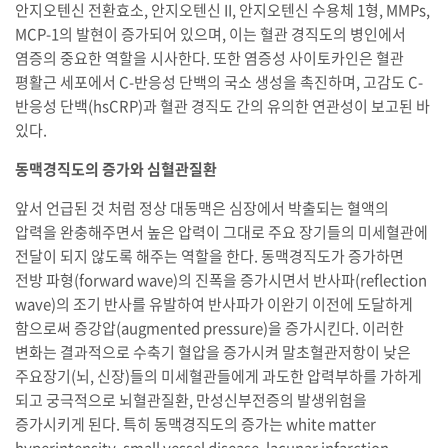
안지오텐신 전환효소, 안지오텐신 II, 안지오텐신 수용체 1형, MMPs,
MCP-1의 발현이 증가되어 있으며, 이는 혈관 경직도의 병인에서
염증의 중요한 역할을 시사한다. 또한 염증성 사이토카인은 혈관
평활근 세포에서 C-반응성 단백의 국소 생성을 촉진하며, 고감도 C-
반응성 단백(hsCRP)과 혈관 경직도 간의 유의한 연관성이 보고된 바
있다.
동맥경직도의 증가와 심혈관질환
앞서 언급된 것 처럼 정상 대동맥은 심장에서 박출되는 혈액의
압력을 완충해주면서 높은 압력이 그대로 주요 장기들의 미세혈관에
전달이 되지 않도록 해주는 역할을 한다. 동맥경직도가 증가하면
전방 파형(forward wave)의 진폭을 증가시면서 반사파(reflection
wave)의 조기 반사를 유발하여 반사파가 이완기 이전에 도달하게
함으로써 증강압(augmented pressure)을 증가시킨다. 이러한
변화는 결과적으로 수축기 혈압을 증가시켜 말초혈관저항이 낮은
주요장기(뇌, 신장)들의 미세혈관들에게 과도한 압력부하를 가하게
되고 궁극적으로 뇌혈관질환, 만성신부전증의 발생위험을
증가시키게 된다. 특히 동맥경직도의 증가는 white matter