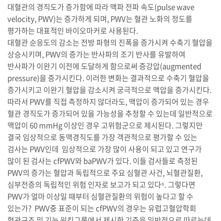
대혈관의 경직도가 증가함에 따라 맥파 전파 속도(pulse wave
velocity, PWV)는 증가하게 되며, PWV는 혈관 노화의 정도를
평가하는 대표적인 바이오마커로 사용된다.
대혈관 순응도의 감소는 전방 파형의 진폭을 증가시켜 수축기 혈압을
상승시키며, PWV의 증가는 반사파의 조기 반사를 유발하여
반사파가 이완기 이전에 도달하게 함으로써 증강압(augmented
pressure)을 증가시킨다. 이러한 변화는 결과적으로 수축기 혈압을
증가시키고 이완기 혈압을 감소시켜 궁극적으로 맥압을 증가시킨다.
따라서 PWV를 직접 측정하지 않더라도, 맥압이 증가되어 있는 경우
혈관 경직도가 증가되어 있을 가능성을 추정할 수 있는데 일반적으로
맥압이 60 mmHg 이상인 경우 고위험군으로 제시된다. 그렇지만
결국 임상적으로 동맥경직도를 가장 객관적으로 평가할 수 있는
검사는 PWV인데 임상적으로 가장 많이 사용이 되고 있고 연구가
많이 된 검사는 cfPWV와 baPWV가 있다. 이들 검사들로 측정된
PWV의 증가는 혈압과 독립적으로 주요 심혈관 사건, 뇌혈관질환,
심부전증의 독립적인 위험 인자로 보고가 되고 있다⁶. 그렇다면
PWV가 얼마 이상일 때부터 심혈관질환의 위험이 높다고 할 수
있는가? PWV중 표준이 되는 cfPWV의 경우는 유럽고혈압학회
혈관구조 및 기능 워킹그룹에서 제시한 기준을 일반적으로 따르는데