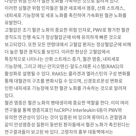
다양한 위험 인자가 혈관 노화를 가속하는 것으로 알려져 있다.
이러한 심혈관 위험 인자들은 혈관 세포에서 염증, 산화 스트레스,
내피세포 기능장애 및 세포 노화를 촉진하여 가속화된 혈관 노화를
유발한다.
고혈압은 조기 혈관 노화의 중요한 위험 인자로, PWV로 평가한 혈관
경직도의 진행 속도가 정상혈압군에 비해 유의하게 빠른 것으로
보고되었다. 또한 모든 연령대에서 고혈압 환자는 정상혈압군에 비해
더 높은 혈관 경직도를 보인다. 이러한 현상은 고혈압에서
특징적으로 나타나는 산화 스트레스 증가, 혈관 염증, 내피세포
기능장애, 그리고 레닌-안지오텐신-알도스테론 시스템(RAAS)의
활성화로 설명될 수 있다. RAAS는 콜라겐과 엘라스틴의 구성 변화를
통해 대혈관의 구조를 변화시킬 수 있으며, 신경호르몬성 변화로
인한 내피세포 기능장애 또한 혈관 노화를 가속하는 것으로 알려져
있다.
혈관 염증은 혈관 노화의 병태생리에 중요한 역할을 한다. 이미 여러
연구들을 통해 염증지표인 hsCRP나 Interleukin 6등이 PWV와
유의한 연관성이 있다는 것이 입증된 바 있으며 류마티스 관절염과
같이 만성염증성 질환이 동반된 환자들에서 혈관 노화가 촉진된다는
연구결과들이 보고된 바 있다. 고령자의 흉부 대동맥에서는