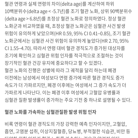
혈관 연령과 실제 연령의 차이(delta age)를 계산하여 하위
10백분위수(delta age < -5.7년)를 조기 혈관 노화, 상위 90백분위수
(delta age > 6.8년)를 초정상 혈관 노화로 정의하였다. 정상 혈관
노화군과 비교하였을 때, 초정상 혈관 노화군은 심혈관 사건 발생
위험이 유의하게 낮았으며(HR 0.59, 95% CI 0.41–0.85), 조기 혈관
노화군에서는 심혈관 사건 위험이 유의하게 높았다(HR 2.70, 95%
CI 1.55–4.70). 따라서 연령 대비 혈관 경직도가 증가된 대상자를
조기에 확인하고 심혈관 위험 인자를 적극적으로 조절하는 것이
장기적인 혈관 건강 유지에 중요하다고 할 수 있겠다.
혈관 노화의 진행은 성별에 따라 그 궤적을 달리 하는데 폐경
이전에는 남성에서 여성보다 연령 증가에 따른 혈관 경직도 증가
속도가 더 가파르지만, 폐경 이후에는 여성에서 그 증가 속도가 더
가파르게 나타난다. 이는 폐경 이후 여성에서 고혈압 유병률과
심혈관 질환 발생률이 증가하는 주요 기전 중 하나로 설명될 수 있다.
혈관 노화를 가속하는 심혈관질환 발생 위험 인자
비록 연령이 혈관 경직도의 가장 강력한 예측 인자이지만, 고혈압,
흡연, 고염분 섭취, 이상지질혈증, 당뇨병, 부적절한 식습관, 비만 등