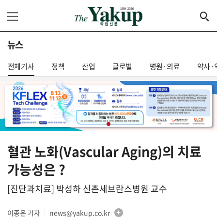
뉴스
전체기사
정책
산업
글로벌
병원·의료
약사·
혈관 노화(Vascular Aging)의 치료
가능성은 ?
[진단과치료] 박성하 신촌세브란스병원 교수
이종운 기자
news@yakup.co.kr
│