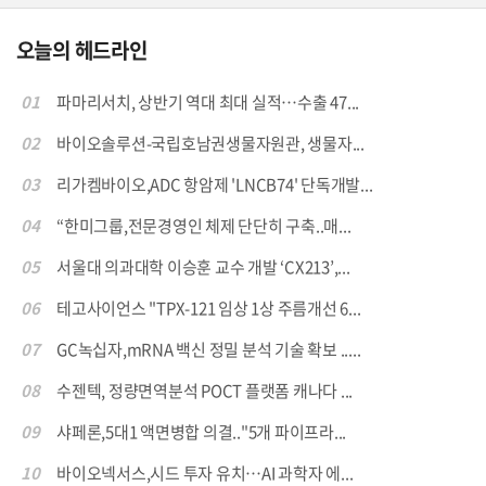
오늘의 헤드라인
01
파마리서치, 상반기 역대 최대 실적…수출 47...
02
바이오솔루션-국립호남권생물자원관, 생물자...
03
리가켐바이오,ADC 항암제 'LNCB74' 단독개발...
04
“한미그룹,전문경영인 체제 단단히 구축..매...
05
서울대 의과대학 이승훈 교수 개발 ‘CX213’,...
06
테고사이언스 "TPX-121 임상 1상 주름개선 6...
07
GC녹십자,mRNA 백신 정밀 분석 기술 확보 .....
08
수젠텍, 정량면역분석 POCT 플랫폼 캐나다 ...
09
샤페론,5대1 액면병합 의결.."5개 파이프라...
10
바이오넥서스,시드 투자 유치…AI 과학자 에...