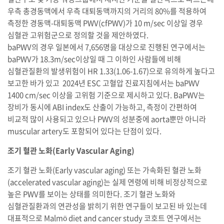
우측 총경동맥에서 우측 대퇴동맥까지의 거리의 80%를 적용하여
측정한 경동맥-대퇴동맥 PWV(cfPWV)가 10 m/sec 이상일 경우
심혈관 고위험군으로 정의할 것을 제안하였다.
baPWV의 경우 일본에서 7,656명을 대상으로 진행된 연구에서는
baPWV가 18.3m/sec이상일 때 그 이하인 사람들에 비해
심혈관질환의 발생위험이 HR 1.33(1.06-1.67)으로 유의하게 높다고
보고한 바가 있고 2024년 ESC 고혈압 진료지침에서는 baPWV
1400 cm/sec 이상을 고위험 기준으로 제시하고 있다. BaPWV는
장비가 동시에 ABI index도 산출이 가능하고, 측정이 간편하여
비교적 많이 사용되고 있으나 PWV의 성분중에 aorta뿐만 아니라
muscular artery도 포함되어 있다는 단점이 있다.
조기 혈관 노화(Early Vascular Aging)
조기 혈관 노화(Early vascular aging) 또는 가속화된 혈관 노화
(accelerated vascular aging)는 실제 연령에 비해 비정상적으로
높은 PWV를 보이는 상태를 의미한다. 조기 혈관 노화와
심혈관질환과의 연관성을 밝히기 위한 연구들이 보고된 바 있는데
대표적으로 Malmö diet and cancer study 코호트 연구에서는