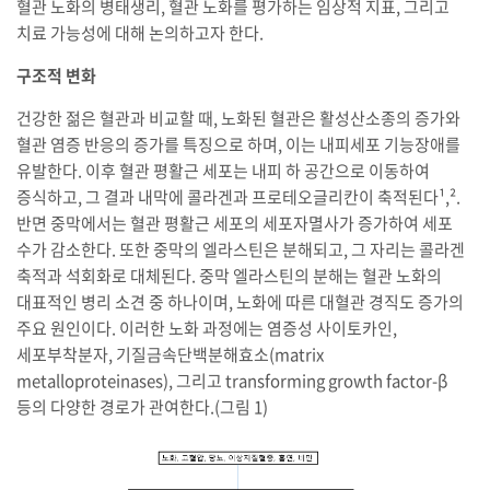
혈관 노화의 병태생리, 혈관 노화를 평가하는 임상적 지표, 그리고
치료 가능성에 대해 논의하고자 한다.
구조적 변화
건강한 젊은 혈관과 비교할 때, 노화된 혈관은 활성산소종의 증가와
혈관 염증 반응의 증가를 특징으로 하며, 이는 내피세포 기능장애를
유발한다. 이후 혈관 평활근 세포는 내피 하 공간으로 이동하여
증식하고, 그 결과 내막에 콜라겐과 프로테오글리칸이 축적된다¹,².
반면 중막에서는 혈관 평활근 세포의 세포자멸사가 증가하여 세포
수가 감소한다. 또한 중막의 엘라스틴은 분해되고, 그 자리는 콜라겐
축적과 석회화로 대체된다. 중막 엘라스틴의 분해는 혈관 노화의
대표적인 병리 소견 중 하나이며, 노화에 따른 대혈관 경직도 증가의
주요 원인이다. 이러한 노화 과정에는 염증성 사이토카인,
세포부착분자, 기질금속단백분해효소(matrix
metalloproteinases), 그리고 transforming growth factor-β
등의 다양한 경로가 관여한다.(그림 1)