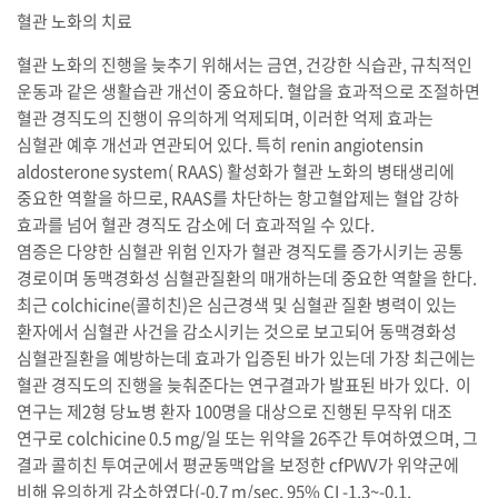
혈관 노화의 치료
혈관 노화의 진행을 늦추기 위해서는 금연, 건강한 식습관, 규칙적인
운동과 같은 생활습관 개선이 중요하다. 혈압을 효과적으로 조절하면
혈관 경직도의 진행이 유의하게 억제되며, 이러한 억제 효과는
심혈관 예후 개선과 연관되어 있다. 특히 renin angiotensin
aldosterone system( RAAS) 활성화가 혈관 노화의 병태생리에
중요한 역할을 하므로, RAAS를 차단하는 항고혈압제는 혈압 강하
효과를 넘어 혈관 경직도 감소에 더 효과적일 수 있다.
염증은 다양한 심혈관 위험 인자가 혈관 경직도를 증가시키는 공통
경로이며 동맥경화성 심혈관질환의 매개하는데 중요한 역할을 한다.
최근 colchicine(콜히친)은 심근경색 및 심혈관 질환 병력이 있는
환자에서 심혈관 사건을 감소시키는 것으로 보고되어 동맥경화성
심혈관질환을 예방하는데 효과가 입증된 바가 있는데 가장 최근에는
혈관 경직도의 진행을 늦춰준다는 연구결과가 발표된 바가 있다. 이
연구는 제2형 당뇨병 환자 100명을 대상으로 진행된 무작위 대조
연구로 colchicine 0.5 mg/일 또는 위약을 26주간 투여하였으며, 그
결과 콜히친 투여군에서 평균동맥압을 보정한 cfPWV가 위약군에
비해 유의하게 감소하였다(-0.7 m/sec, 95% CI -1.3~-0.1,