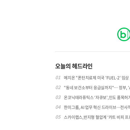
원종원의 커튼 
오늘의 헤드라인
01
메지온 "폰탄치료제 미국 'FUEL-2' 임상 프
02
"동네 보건소부터 응급실까지"… 정부, 'AI 
03
온코닉테라퓨틱스 ‘자큐보’,인도 품목허가..
04
한미그룹, AI 업무 혁신 드라이브…전사적 A
05
스카이랩스,반지형 혈압계 ‘카트 비피 프로’