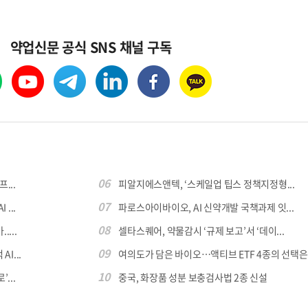
약업신문 공식 SNS 채널 구독
콜
안현정의 컬쳐포커스
박병준
06
...
피알지에스앤텍, ‘스케일업 팁스 정책지정형...
07
...
파로스아이바이오, AI 신약개발 국책과제 잇...
08
...
셀타스퀘어, 약물감시 ‘규제 보고’서 ‘데이...
09
I...
여의도가 담은 바이오…액티브 ETF 4종의 선택은
10
...
중국, 화장품 성분 보충검사법 2종 신설