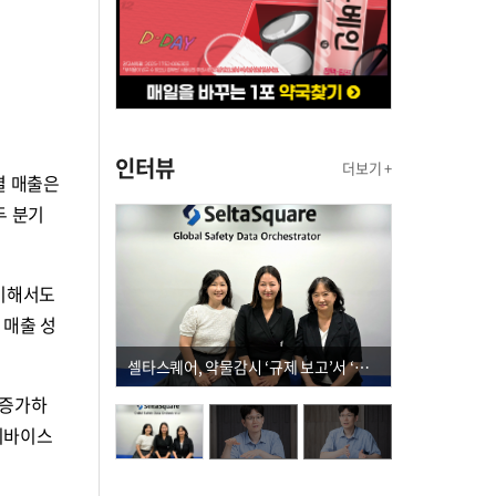
인터뷰
더보기 +
결 매출은
두 분기
대비해서도
 매출 성
셀타스퀘어, 약물감시 ‘규제 보고’서 ‘데이터 의사결정’으로 "PVX 전환 요구 커진다"
 증가하
 디바이스