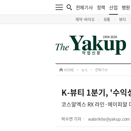
전체기사
정책
산업
병원
제약·바이오
유통
뷰티
HOME
>
뉴스
>
전체기사
K-뷰티 1분기, '수
코스알엑스 RX 라인·에이피알 
박수연 기자
waterkite@yakup.com