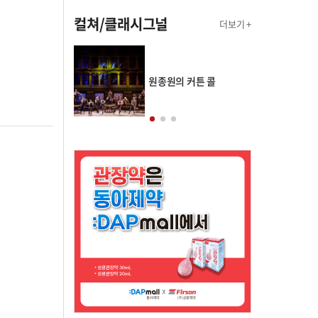
컬쳐/클래시그널
더보기 +
의 클래스토리
원종원의 커튼 콜