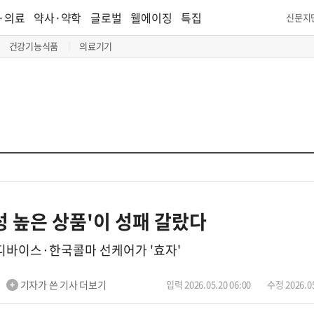
·의료
약사·약학
글로벌
웰에이징
특집
신문지
건강기능식품
의료기기
익성 높은 상품'이 성패 갈랐다
디바이스·한국콜마 선케어가 '효자'
기자가 쓴 기사 더보기
입력 2026.05.20 06:00
수정 2026.05