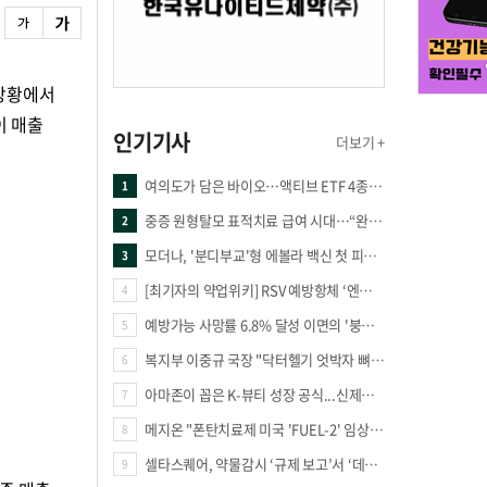
 상황에서
이 매출
인기기사
더보기 +
여의도가 담은 바이오…액티브 ETF 4종의 선택은
1
중증 원형탈모 표적치료 급여 시대…“완결 아닌 출발점”
2
모더나, '분디부교'형 에볼라 백신 첫 피험자 접종
3
[최기자의 약업위키] RSV 예방항체 ‘엔플론시아’
4
예방가능 사망률 6.8% 달성 이면의 '붕괴 위기'… 중증외상체계 혁신 시급
5
복지부 이중규 국장 "닥터헬기 엇박자 뼈아파… 외상체계 전면 재정립"
6
아마존이 꼽은 K-뷰티 성장 공식...신제품·시장·품목 확장
7
메지온 "폰탄치료제 미국 'FUEL-2' 임상 프로토콜 영국 승인"
8
셀타스퀘어, 약물감시 ‘규제 보고’서 ‘데이터 의사결정’으로 "PVX 전환 요구 커진다"
9