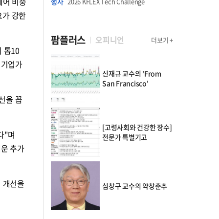
케어 비중
행사
2026 KFLEX Tech Challenge
요가 강한
팜플러스
오피니언
더보기 +
 톱10
 기업가
신재규 교수의 'From
San Francisco'
선을 꼽
[고령사회와 건강한 장수]
다"며
전문가 특별기고
세운 추가
성 개선을
심창구 교수의 약창춘추