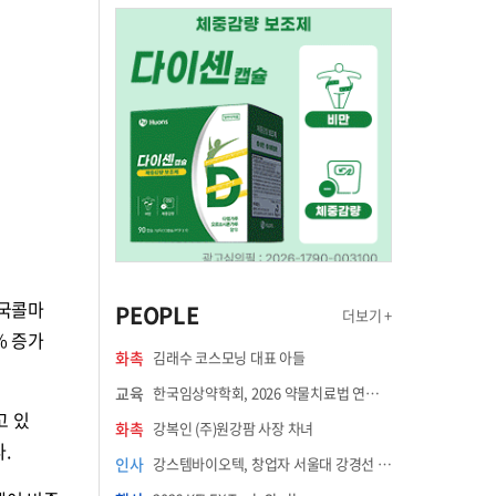
한국콜마
PEOPLE
더보기 +
% 증가
화촉
김래수 코스모닝 대표 아들
교육
한국임상약학회, 2026 약물치료법 연수강좌 8월 21일 개최
고 있
화촉
강복인 (주)원강팜 사장 차녀
.
인사
강스템바이오텍, 창업자 서울대 강경선 교수 최고과학책임자 선임