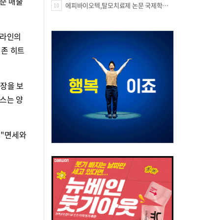
준 매출
에피바이오텍,탈모치료제 논문 국제학술지 '테라노스틱스' 표지 선정
10
 라인의
기존 히트
장을 보
스는 양
 "면세와