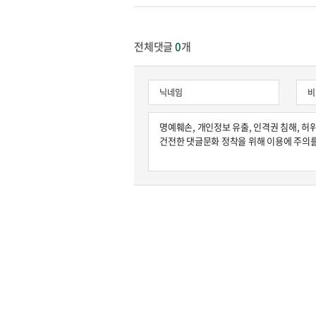
전체댓글
0
개