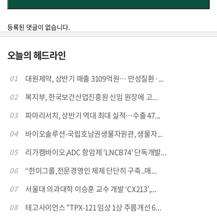
등록된 댓글이 없습니다.
오늘의 헤드라인
01
대원제약, 상반기 매출 3109억원… 만성질환·...
02
복지부, 한국보건산업진흥원 신임 원장에 고...
03
파마리서치, 상반기 역대 최대 실적…수출 47...
04
바이오솔루션-국립호남권생물자원관, 생물자...
05
리가켐바이오,ADC 항암제 'LNCB74' 단독개발...
06
“한미그룹,전문경영인 체제 단단히 구축..매...
07
서울대 의과대학 이승훈 교수 개발 ‘CX213’,...
08
테고사이언스 "TPX-121 임상 1상 주름개선 6...