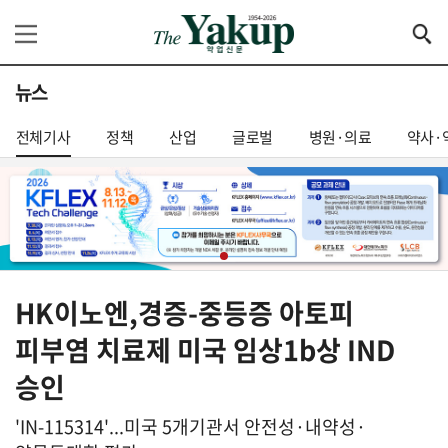
뉴스
전체기사
정책
산업
글로벌
병원·의료
약사·
HK이노엔,경증-중등증 아토피
피부염 치료제 미국 임상1b상 IND
승인
'IN-115314'...미국 5개기관서 안전성·내약성·