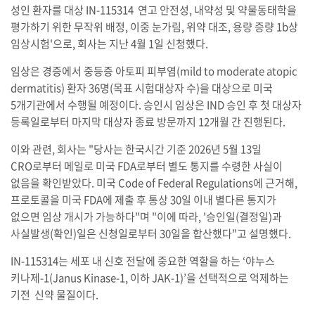
성인 환자를 대상 IN-115314 연고 안전성, 내약성 및 약물동태학을
평가하기 위한 무작위 배정, 이중 눈가림, 위약 대조, 용량 증량 1b상
임상시험'으로, 회사는 지난 4월 1일 신청했다.
임상은 경증에서 중등증 아토피 피부염(mild to moderate atopic
dermatitis) 환자 36명(목표 시험대상자 수)을 대상으로 미국
5개기관에서 수행될 예정이다. 승인시 임상은 IND 승인 후 첫 대상자
등록일로부터 마지막 대상자 종료 방문까지 12개월 간 진행된다.
이와 관련, 회사는 "당사는 한국시간 기준 2026년 5월 13일
CRO로부터 메일로 미국 FDA로부터 별도 통지를 수령한 사실이
없음을 확인받았다. 미국 Code of Federal Regulations에 근거해,
프로토콜을 미국 FDA에 제출 후 통상 30일 이내 별다른 통지가
없으면 임상 개시가 가능하다"며 "이에 따라, '승인일(결정일)과
사실발생(확인)일은 신청일로부터 30일을 합산했다"고 설명했다.
IN-115314는 세포 내 신호 전달에 중요한 역할을 하는 ‘야누스
키나제-1(Janus Kinase-1, 이하 JAK-1)’을 선택적으로 억제하는
기전 신약 물질이다.