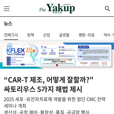
뉴스
전체기사
정책
산업
글로벌
병원·의료
약사·
“CAR-T 제조, 어떻게 잘할까?"
싸토리우스 5가지 해법 제시
2025 세포·유전자치료제 개발을 위한 첨단 CMC 전략
세미나 개최
생산성·공정 제어·확장성·품질·공급망 핵심