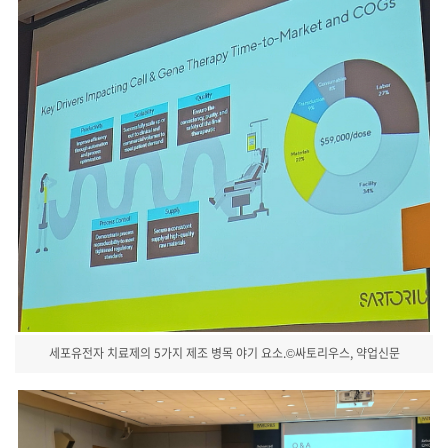
세포유전자 치료제의 5가지 제조 병목 야기 요소.©싸토리우스, 약업신문