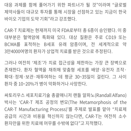
대응 과제를 함께 풀어가기 위한 파트너가 될 것”이라며 “글로벌
제약사들이 대규모 투자를 통해 시장을 선점하고 있는 지금이 한국
바이오 기업의 도약 기회”라고 강조했다.
CAR-T 치료제는 현재까지 미국 FDA로부터 총 6종이 승인됐다. 이 중
대부분은 혈액암에 특화돼 있다. 대상 질환은 주로 CD19 또는
BCMA를 표적하는 B세포 유래 암종이며, 전 세계적으로 약
3만4000여명의 환자가 상업적 치료를 받은 것으로 추정된다.
그러나 여전히 ‘제조’가 치료 접근성을 제한하는 가장 큰 장벽으로
존재한다. 환자 혈액을 채취해 맞춤형 세포를 배양·유전자 조작·
확대·정제·보관·재투여하는 데 평균 30~35일이 걸린다. 그 사이
환자 중 10~20%가 병이 악화하거나 사망한다.
싸토리우스 세포치료기술 총괄매니저 랜들 알파노(Randall Alfano)
박사는 ‘CAR-T 제조 공정의 변모(The Metamorphosis of the
CAR-T Manufacturing Process)’를 주제로 발표를 맡아 “치료제
공급의 시간과 비용을 혁신하지 않는다면, CAR-T는 여전히 소수
환자만을 위한 치료에 머무를 수밖에 없다”고 지적했다.