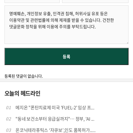
등록된 댓글이 없습니다.
오늘의 헤드라인
01
메지온 "폰탄치료제 미국 'FUEL-2' 임상 프...
02
"동네 보건소부터 응급실까지"… 정부, 'AI ...
03
온코닉테라퓨틱스 ‘자큐보’,인도 품목허가.....