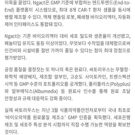
이목을 끌었다. Ngact은 GMP 기준에 부합하는 엔드투엔드(End-to-
End) 플랫폼이 시스템으로, 최대 8개 CAR-T 환자 샘플을 동시에
병렬 제조할 수 있다. 액체 핸들링 로봇, 폐쇄형 바이오리액터, 자동화
제어 인터페이스도 통합돼 있다.
Ngact는 기존 바이오리액터 대비 세포 밀도와 생존율이 개선됐고,
페놀타입 유지도 동등 이상이었다. 무엇보다 수작업을 대체함으로써
인건비와 시설비를 절반 가까이 줄일 수 있다는 점이 최대 장점으로
평가받았다.
공정 품질을 결정짓는 또 하나의 축은 원료다. 싸토리우스는 무혈청·
화학적 배양배지, 재조합 알부민, 고순도 사이토카인, 트랜스펙션
시약 등 GMP 수준의 포트폴리오를 공개했다. 폴리플러스(Polyplus)
와 알부메딕스(Albumedix) 등 원료사 인수를 통해 원료 조달
안정성과 규제 대응력도 강화 중이다.
실제 싸토리우스는 지난 3월 식품의약품안전처로부터 국내 최초로
‘바이오의약품 원료물질 제조소’ GMP 인증을 획득했다. 세포은행
제조 및 세포주 특성 분석 시험까지 직접 수행 가능한 역량을 확보한
것이다.