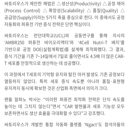
싸토리우스가 제안한 해법은 △생산성(Productivity) △공정 제어
(Process Control) △확장성(Scalability) △품질(Quality) △
공급망(Supply)이라는 5가지 축을 중심으로 한다. 이 중에서도 공정
자동화와 퍼퓨전 기반 증식 전략은 단연 핵심이다.
싸토리우스는 런던대학교(UCL)와 공동연구를 통해 자사의
‘AMBR250 퍼퓨전 바이오리액터’와 ‘4Cell Nutri-T 배지’를
기반으로 공정 DOE(실험계획법)를 설계해 최적화했다. 그 결과,
증식 기간을 기존 7~14일에서 7일로 줄이면서도 4.5배 더 많은 CAR-
T 세포를 안정적으로 생산하는 데 성공했다.
이 과정에서 T세포의 기억형 유지와 탈진 마커 발생도 기존 공정보다
열등하지 않았다. 특히 세포 증식 속도뿐 아니라 품질·표현형
유지까지 동시에 확보한 것은 산업화 측면에서 의미가 크다.
랜들 알파노 박사는 “이러한 퍼퓨전 최적화 전략은 단지 속도를
높이는 데 그치지 않는다”면서 “CAR 발현율과 세포 기능성 모두
보존하면서도 생산 효율을 극대화할 수 있다”고 강조했다.
싸토리우스가 개발한 통합 자동화 플랫폼 ‘Ngact’도 참석자들의