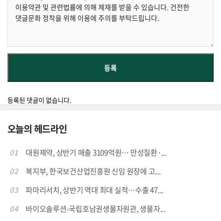
등록된 댓글이 없습니다.
오늘의 헤드라인
01
대원제약, 상반기 매출 3109억원… 만성질환·...
02
복지부, 한국보건산업진흥원 신임 원장에 고...
03
파마리서치, 상반기 역대 최대 실적…수출 47...
04
바이오솔루션-국립호남권생물자원관, 생물자...