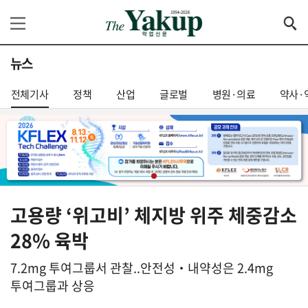
뉴스
전체기사
정책
산업
글로벌
병원·의료
약사·
고용량 ‘위고비’ 체지방 위주 체중감소
28% 육박
7.2mg 투여그룹서 관찰..안전성‧내약성은 2.4mg
투여그룹과 상응