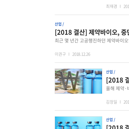
최재경
201
산업 /
[2018 결산] 제약바이오, 
이권구
2018.12.26
산업 /
[2018
김정일
201
산업 /
[2018