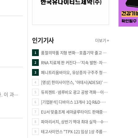
인기기사
더보기 +
품절의약품 지형 변화…호흡기약 줄고 만성질환 복합제 늘었다
1
RNA 치료제 판 커진다…‘지속 발현·자가증폭·단백질 복원’ 경쟁
2
페니트리움바이오, 유상증자 구주주 청약률 91.03% 기록
3
[영상] 한미사이언스, '아데시(ADESII)' 앞세워 더마 시장 판도 바꾼다
4
듀피젠트·넴루비오 광고 공방 격화…이번엔 사노피가 일부 문구 변경
5
올해 제약·바이오업계에서는 연구개발비의 자산화 시점이 최대 이슈로 부상했다. 이 과정에서 삼성바이오로직스의 분식회계 문제가 불거지면서 바이오업계가 들썩였다. 금융위원회 산하 증권선물위원회는 지난달 28일 열린 정례회의에서 개발비 자산화 시점에 대한 판단오류가 있는 제약·바이오 기업 10개사에 대해 경고와 시정요구 등 계도조치를 취하기로 결정했다. IFRS(국제회계기준)상 실적으로 실현 가능성이 높은 개발비는 무형자산으로 처리할 수 있만 외국계 증권사들이 일부 바이오 기업들의 개발비 자산화가 지나치다는 의견이 제기했으며, 이에 따라 금융감독원은 지난 3월 개발비 자산화 비중이 높은 제약·바이오 업체에 대해 특별 감리에 착수했다. 또한 5월에는 금감원이 분식회계를 이유로 삼성바이오로직스에 조치사전통지서를 통보했고, 금감원 감리와 금융위원회 증선위 회의를 거쳐 지난 11월 고의 분식회계로 결론을 내려 상장폐지 가능성까지 제기됐었다. 이후 12월 들어 최종적으로 상장 유지 및 거래 재개 결정이 내려졌다. 또 금융위원회와 금융감독원은 9월 신약개발은 임상 3상 이후, 바이오시밀러는 임상 1상 이후 개발비 자산화를 허용하는 것을 주요 내용으로 하는 ‘제약·바이오 기업의 연구개발비 회계처리 관련 감독지침’을 발표했다. 이 지침에 따르면 제약·바이오 R&D 자산화와 관련해 약품유형별로 각 개발단계의 특성과 해당 단계로부터 정부 최종 판매 승인까지 이어질 수 있는 객관적 확률통계를 감안해 개발비 자산화 가능 단계를 설정했다. 신약의 경우 ‘임상 3상 개시 승인’, 바이오시밀러는 ‘임상 1상 개시 승인’, 제네릭은 ‘생동성시험 계획 승인’을 자산화 단계로 설정했다. 진단시약은 ‘제품검증’ 단계로 정했다. 감독지침은 이러한 기준에 따라 자산으로 인식하는 경우, 기술적 실현 가능성 판단에 필요한 객관적 증빙 자료를 제시하도록 했다. 만약 전 단계에서 연구개발비를 자산으로 인식한 경우에는 감리 과정에서 회사의 주장과 논거를 더욱 면밀히 검토하도록 했다. ‘원가측정의 신뢰성 확보’를 위한 지침도 마련돼 회사는 프로젝트별 투입 원가를 신뢰성 있게 측정하고, 그 중 개발활동과 직접 관련 있는 원가만 자산으로 계상해야 한다. 프로젝트별 투입된 재료비, 노무비, 외주비 등을 개발단계별로 구별해 집계하는데, 개발비와 연구비가 혼재돼 구분이 어려운 경우에는 전액 비용으로 인식된다. 더불어 ‘상업화 가능성 확인 및 손상 평가’도 도입돼 회사는 무형자산의 상업화 의도와 능력 및 이에 필요한 기술·재정적 자원입수 가능성을 합리적으로 제시해야 한다. 심사·감리 과정에서는 사업계획 등을 통해 확인할 수 있다. 개발비를 자산으로 인식한 후에는 손상 관련 회계기준에 따라 그 자산에서 얻게 될 미래 경제적 효익을 평가하고, 그 초과분은 손상으로 인식하고 이후 추가 지출액은 비용 처리한다. 회사는 연구개발비를 자산화한 금액을 개발단계별로 재무제표에 양식에 맞게 주석으로 공시하고, 심사·감리 과정에서 중점 확인한다.
[기업분석] 디바이스 13개사 1Q R&D·해외매출 증가
6
EU서 맞춤조제 세마글루타이드 판매중단 판결
7
파마리서치, 상반기 역대 최대 실적…수출 47% 늘며 성장 견인
8
테고사이언스 "TPX-121 임상 1상 주름개선 66.7%·안전성 확보"
9