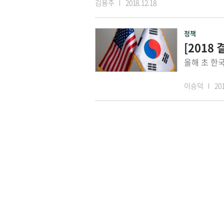
김용주
2018.12.18
정책
[2018
이승덕
201