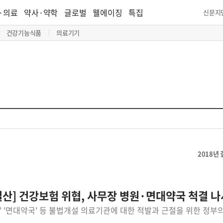
·의료
약사·약학
글로벌
웰에이징
특집
신문지
건강기능식품
의료기기
2018년 
 결산] 건강보험 위협, 사무장 병원·면대약국 척결 나