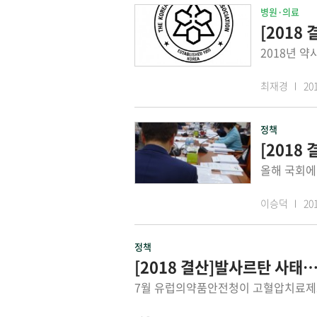
병원·의료
[2018
최재경
201
정책
[2018
이승덕
201
정책
[2018 결산]발사르탄 사태