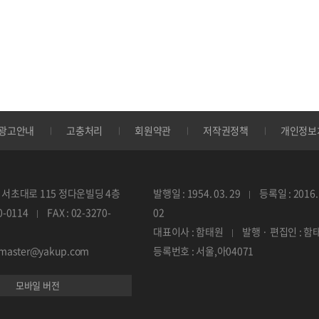
광고안내
고충처리
회원약관
저작권정책
개인정보
서초대로 115 정다운빌딩 4층
발행일 : 1954. 03. 29
등록일 : 2016. 
70-0114
FAX : 02-3270-
02
대표이사 : 함태원
발행 · 편집인 : 함
ebmaster@yakup.com
등록번호 : 서울,아04071
모바일 버전