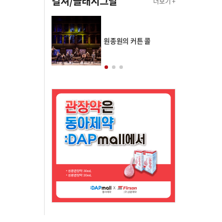
컬쳐/클래시그널
더보기 +
의 클래스토리
원종원의 커튼 콜