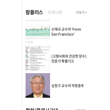
팜플러스
오피니언
더보기 +
신재규 교수의 'From
San Francisco'
[고령사회와 건강한 장수]
전문가 특별기고
심창구 교수의 약창춘추