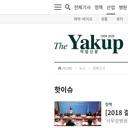
전체기사
정책
산업
병원
제약·바이오
유통
뷰티
HOME
>
뉴스
>
전체기사
핫이슈
정책
[2018