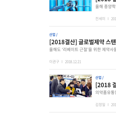
전세미
201
산업 /
[2018결산] 글로벌제약 스
이권구
2018.12.21
산업 /
[2018
김정일
201