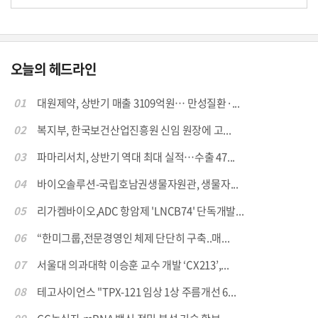
오늘의 헤드라인
01
대원제약, 상반기 매출 3109억원… 만성질환·...
02
복지부, 한국보건산업진흥원 신임 원장에 고...
03
파마리서치, 상반기 역대 최대 실적…수출 47...
04
바이오솔루션-국립호남권생물자원관, 생물자...
05
리가켐바이오,ADC 항암제 'LNCB74' 단독개발...
06
“한미그룹,전문경영인 체제 단단히 구축..매...
07
서울대 의과대학 이승훈 교수 개발 ‘CX213’,...
08
테고사이언스 "TPX-121 임상 1상 주름개선 6...