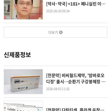
[약사·약국] <181> 페니실린 이야기가 감춘 진실
2025-06-30 09:54
더보기
신제품정보
[전문약] 비씨월드제약, '암바로오
디정' 출시…순환기 구강붕해정 포
트폴리오 확대
2026-08-03 11:02
[전문약] 다림티센, 콜라겐 유착방지제 ‘콜라베리어 에스’ 출시