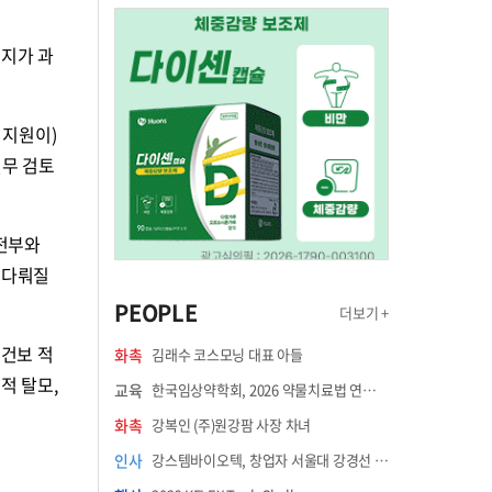
을지가 과
 지원이)
실무 검토
안전부와
 다뤄질
PEOPLE
더보기 +
 건보 적
화촉
김래수 코스모닝 대표 아들
적 탈모,
교육
한국임상약학회, 2026 약물치료법 연수강좌 8월 21일 개최
화촉
강복인 (주)원강팜 사장 차녀
인사
강스템바이오텍, 창업자 서울대 강경선 교수 최고과학책임자 선임