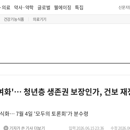
·의료
약사·약학
글로벌
웰에이징
특집
신문지
건강기능식품
의료기기
여화'… 청년층 생존권 보장인가, 건보 재
식화… 7월 4일 '모두의 토론회'가 분수령
m
기자가 쓴 기사 더보기
입력 2026.06.15 23:36
수정 2026.06