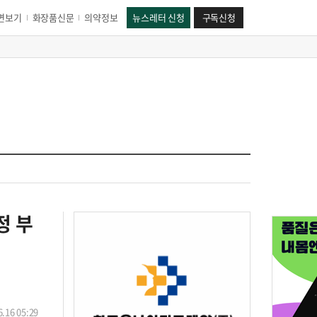
면보기
화장품신문
의약정보
뉴스레터 신청
구독신청
정 부
.16 05:29