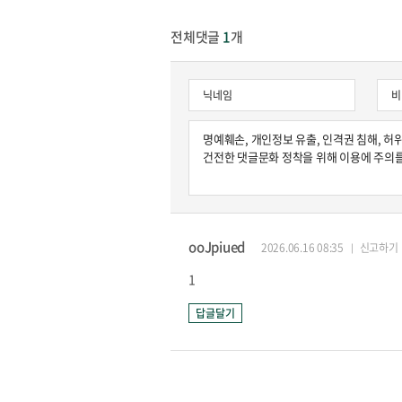
전체댓글
1
개
원종원의 커튼 
ooJpiued
2026.06.16 08:35
신고하기
1
답글달기