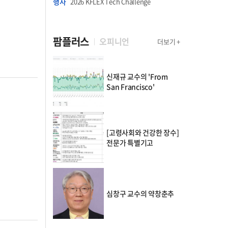
행사
2026 KFLEX Tech Challenge
팜플러스
오피니언
더보기 +
신재규 교수의 'From
San Francisco'
[고령사회와 건강한 장수]
전문가 특별기고
심창구 교수의 약창춘추