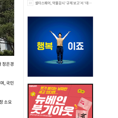
셀타스퀘어, 약물감시 ‘규제 보고’서 ‘데이터 의사결정’으로 "PVX 전환 요구 커진다"
10
가 정은경
며, 국민
정 소요