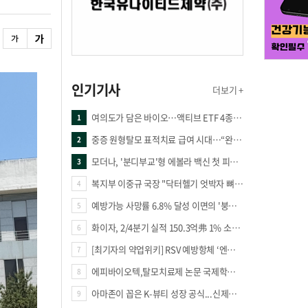
인기기사
더보기 +
여의도가 담은 바이오…액티브 ETF 4종의 선택은
1
중증 원형탈모 표적치료 급여 시대…“완결 아닌 출발점”
2
모더나, '분디부교'형 에볼라 백신 첫 피험자 접종
3
복지부 이중규 국장 "닥터헬기 엇박자 뼈아파… 외상체계 전면 재정립"
4
예방가능 사망률 6.8% 달성 이면의 '붕괴 위기'… 중증외상체계 혁신 시급
5
화이자, 2/4분기 실적 150.3억弗 1% 소폭향상
6
[최기자의 약업위키] RSV 예방항체 ‘엔플론시아’
7
에피바이오텍,탈모치료제 논문 국제학술지 '테라노스틱스' 표지 선정
8
아마존이 꼽은 K-뷰티 성장 공식...신제품·시장·품목 확장
9