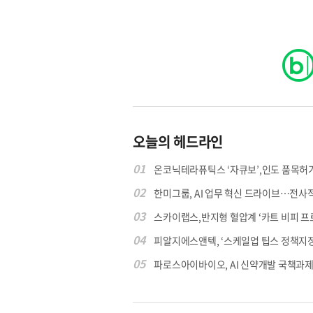
오늘의 헤드라인
01
온코닉테라퓨틱스 ‘자큐보’,인도 품목허가..
02
한미그룹, AI 업무 혁신 드라이브…전사적 A
03
스카이랩스,반지형 혈압계 ‘카트 비피 프로’
04
피알지에스앤텍, ‘스케일업 팁스 정책지정형
05
파로스아이바이오, AI 신약개발 국책과제 잇