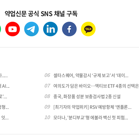
약업신문 공식 SNS 채널 구독
06
...
셀타스퀘어, 약물감시 ‘규제 보고’서 ‘데이...
07
I...
여의도가 담은 바이오…액티브 ETF 4종의 선택은
08
...
중국, 화장품 성분 보충검사법 2종 신설
09
...
[최기자의 약업위키] RSV 예방항체 ‘엔플론...
10
...
모더나, '분디부교'형 에볼라 백신 첫 피험...