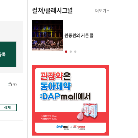
컬쳐/클래시그널
더보기 +
의 클래스토리
원종원의 커튼 콜
90
삭제