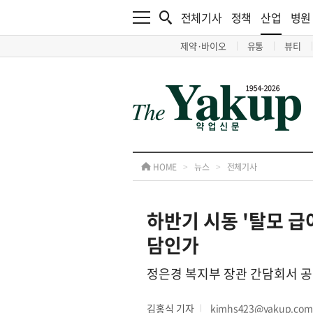
전체기사
정책
산업
병원
제약·바이오
유통
뷰티
HOME
>
뉴스
>
전체기사
하반기 시동 '탈모 급
담인가
정은경 복지부 장관 간담회서 공
김홍식 기자
kimhs423@yakup.co