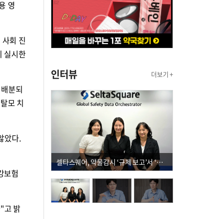
용 영
 사회 진
이 실시한
인터뷰
더보기 +
 배분되
 탈모 치
않았다.
셀타스퀘어, 약물감시 ‘규제 보고’서 ‘데이터 의사결정’으로 "PVX 전환 요구 커진다"
건강보험
"고 밝