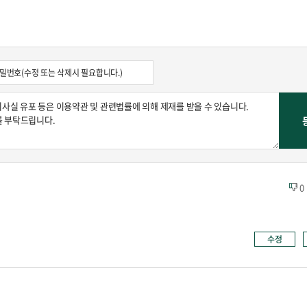
콜
안현정의 컬쳐포커스
박병준
0
수정