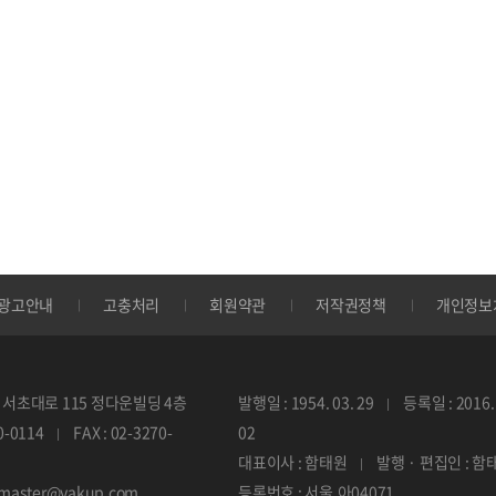
광고안내
고충처리
회원약관
저작권정책
개인정보
서초대로 115 정다운빌딩 4층
발행일 : 1954. 03. 29
등록일 : 2016. 
70-0114
FAX : 02-3270-
02
대표이사 : 함태원
발행 · 편집인 : 함
ebmaster@yakup.com
등록번호 : 서울,아04071