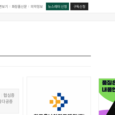
면보기
화장품신문
의약정보
뉴스레터 신청
구독신청
협심증
│
골다공증