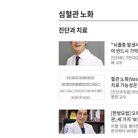
심혈관 노화
진단과 치료
"뇌졸중 발생시 F.A.S.T라는
어 반드시 기
[인터뷰] 가천대
배 교수
혈관 노화(Vasc
치료 가능성은 
[진단과치료] 
병원 교수
[한방요법] 오
관, 세 가지 '
법으로 청소하
어혈·담음 쌓이
한의학이 바라본