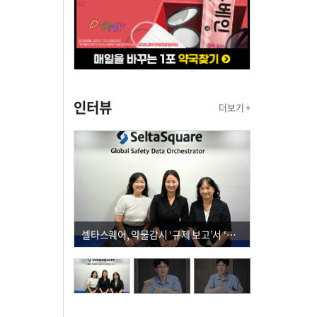
인터뷰
더보기 +
셀타스퀘어, 약물감시 ‘규제 보고’서 ‘데이터 의사결정’으로 "PVX 전환 요구 커진다"