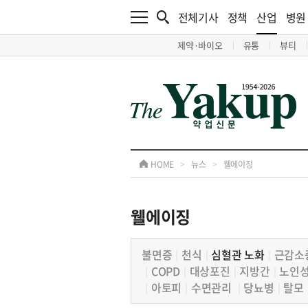
전체기사
정책
산업
병원
제약·바이오
유통
뷰티
HOME
>
뉴스
>
웰에이징
웰에이징
불면증
천식
심혈관 노화
근감소
│
│
│
COPD
대상포진
지방간
노인
│
│
│
│
아토피
수면관리
당뇨병
탈모
│
│
│
│