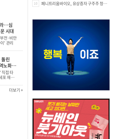
페니트리움바이오, 유상증자 구주주 청약률 91.03% 기록
10
아라…심
로운 시대
부전·비만
이' 관리
 돌린
'역노화'
 직접 타
세포 재생
더보기 +