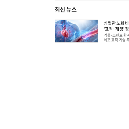
최신 뉴스
심혈관 노화 
'표적·재생' 
약물·스텐트 한
세포 표적 기술 