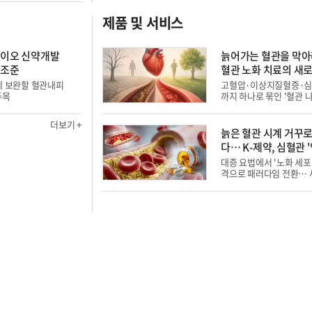
제품 및 서비스
바이오 신약개발
늙어가는 혈관을 막
정조준
혈관 노화 치료의 새
계 보완할 혈관내피
고혈압·이상지질혈증·심
주목
까지 하나로 묶인 '혈관 나
더보기 +
늙은 혈관 시계 거꾸로
다… K-제약, 심혈관 
신약 패권 정조준
대증 요법에서 '노화 세포'
격으로 패러다임 전환… 
기술 '주목'