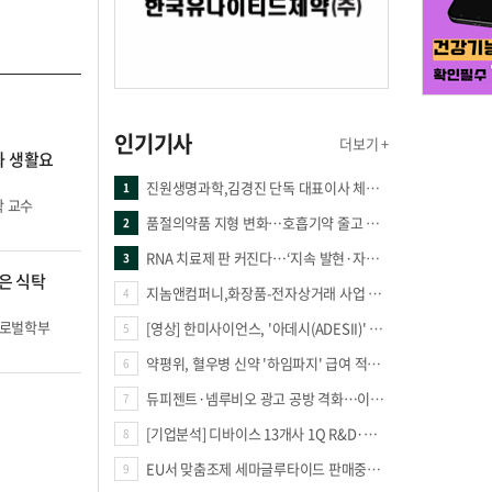
인기기사
더보기 +
화 생활요
진원생명과학,김경진 단독 대표이사 체제 돌입
1
 교수
품절의약품 지형 변화…호흡기약 줄고 만성질환 복합제 늘었다
2
RNA 치료제 판 커진다…‘지속 발현·자가증폭·단백질 복원’ 경쟁
3
강은 식탁
지놈앤컴퍼니,화장품-전자상거래 사업 진출
4
글로벌학부
[영상] 한미사이언스, '아데시(ADESII)' 앞세워 더마 시장 판도 바꾼다
5
약평위, 혈우병 신약 '하임파지' 급여 적정성 인정…조건부 통과
6
듀피젠트·넴루비오 광고 공방 격화…이번엔 사노피가 일부 문구 변경
7
[기업분석] 디바이스 13개사 1Q R&D·해외매출 증가
8
EU서 맞춤조제 세마글루타이드 판매중단 판결
9