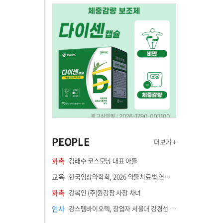
PEOPLE
더보기 +
화촉
김래수 코스모닝 대표 아들
교육
한국임상약학회, 2026 약물치료법 연수강좌 8월 21일 개최
화촉
강복인 (주)원강팜 사장 차녀
인사
강스템바이오텍, 창업자 서울대 강경선 교수 최고과학책임자 선임