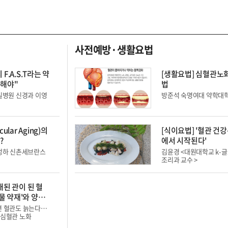
사전예방·생활요법
 약
[생활요법] 심혈관노
억해야"
법
길병원 신경과 이영
방준석 숙명여대 약학대학
ular Aging)의
[식이요법] '혈관 건
?
에서 시작된다'
박성하 신촌세브란스
김윤경 <대원대학교 k-
조리과 교수 >
래된 관이 된 혈
보물 약재'와 양생
기
면 혈관도 늙는다…
 심혈관 노화