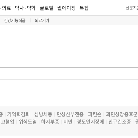
·의료
약사·약학
글로벌
웰에이징
특집
신문지
건강기능식품
의료기기
증
기억력감퇴
심방세동
만성신부전증
파킨슨
과민성장증후군
│
│
│
│
│
성고혈압
위식도염
하지부종
비만
경도인지장애
안구건조증
│
│
│
│
│
│