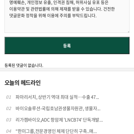
등록된 댓글이 없습니다.
오늘의 헤드라인
01
파마리서치, 상반기 역대 최대 실적…수출 47...
02
바이오솔루션-국립호남권생물자원관, 생물자...
03
리가켐바이오,ADC 항암제 'LNCB74' 단독개발...
04
“한미그룹,전문경영인 체제 단단히 구축..매...