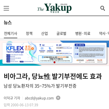
뉴스
전체기사
정책
산업
글로벌
병원·의료
약사·
비아그라, 당뇨性 발기부전에도 효과
남성 당뇨환자의 35~75%가 발기부전증
이덕규 기자
abcd@yakup.com
│
입력 2000-06-13 07:39