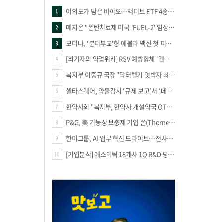
여의도가 담은 바이오…액티브 ETF 4종의 선택은
1
메지온 "폰탄치료제 미국 'FUEL-2' 임상 프로토콜 영국 승인"
2
모더나, '분디부교'형 에볼라 백신 첫 피험자 접종
3
[최기자의 약업위키] RSV 예방항체 ‘엔플론시아’
4
복지부 이중규 국장 "닥터헬기 엇박자 뼈아파… 외상체계 전면 재정립"
5
셀타스퀘어, 약물감시 ‘규제 보고’서 ‘데이터 의사결정’으로 "PVX 전환 요구 커진다"
6
한약사회 "복지부, 한약사 개설약국 OTC 공급 방해 더는 방관 말아야"
7
P&G, 美 기능성 보충제 기업 쏜(Thorne) 인수
8
한미그룹, AI 업무 혁신 드라이브…전사적 AI 활용 문화 구축
9
[기업분석] 에스테틱 18개사 1Q R&D 평균 69억…3.8%↑
10