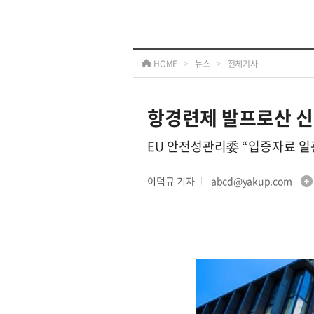
HOME
>
뉴스
>
전체기사
항경련제 발프로산 신
EU 안전성관리委 “입증자료 일
이덕규 기자
abcd@yakup.com