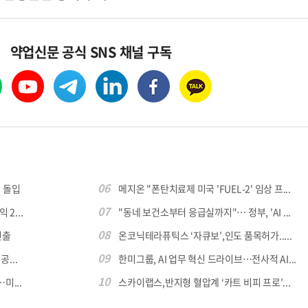
약업신문 공식 SNS 채널 구독
06
 돌입
메지온 "폰탄치료제 미국 'FUEL-2' 임상 프...
07
 2...
"동네 보건소부터 응급실까지"… 정부, 'AI ...
08
진출
온코닉테라퓨틱스 ‘자큐보’,인도 품목허가.....
09
...
한미그룹, AI 업무 혁신 드라이브…전사적 AI...
10
미...
스카이랩스,반지형 혈압계 ‘카트 비피 프로’...