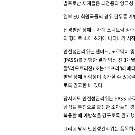
발프로산 제제들은 뇌전증과 양극성 
일부 EU 회원국들의 경우 편두통 
신경발달 장애는 자폐 스펙트럼 장애,
의 형태로 소아 초기에 나타나기 시작
안전성관리위는 덴마크, 노르웨이 및
(PASS)를 진행한 결과 임신 전 
탈’(라모트리진) 또는 ‘케프라’(레
발달 장애 위험성이 증가할 수 있음을
토록 권고한 바 있다.
당시에도 안전성관리위는 PASS 자
남성을 부친으로 출생한 소아들의 경
복용할 때 예방책을 강구토록 권고했
그리고 당시 안전성관리위는 품목허가