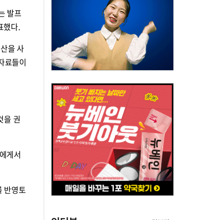
는 발프
표했다.
로산을 사
 자료들이
것을 권
들에게서
를 반영토