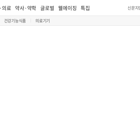
·의료
약사·약학
글로벌
웰에이징
특집
신문지
건강기능식품
의료기기