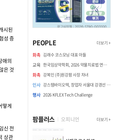
 개시된
험성 증
PEOPLE
더보기 +
화촉
김래수 코스모닝 대표 아들
 장애의
교육
한국임상약학회, 2026 약물치료법 연수강좌 8월 21일 개최
않은 것
화촉
강복인 (주)원강팜 사장 차녀
인사
강스템바이오텍, 창업자 서울대 강경선 교수 최고과학책임자 선임
행사
2026 KFLEX Tech Challenge
 어떻게
팜플러스
오피니언
더보기 +
임신 전
적 상관