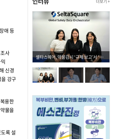
인터뷰
더보기 +
동장애 등
 조사
셀타스퀘어, 약물감시 ‘규제 보고’서 ‘데이터 의사결정’으로 "PVX 전환 요구 커진다"
라믹
해 신경
책을 강구
 복용한
 약물을
있도록 설