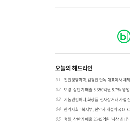
오늘의 헤드라인
01
진원생명과학,김경진 단독 대표이사 체제
02
보령, 상반기 매출 5,350억원 8.7%-영업익
03
지놈앤컴퍼니,화장품-전자상거래 사업 
04
한약사회 "복지부, 한약사 개설약국 OTC 공
05
휴젤, 상반기 매출 2545억원 '사상 최대'…