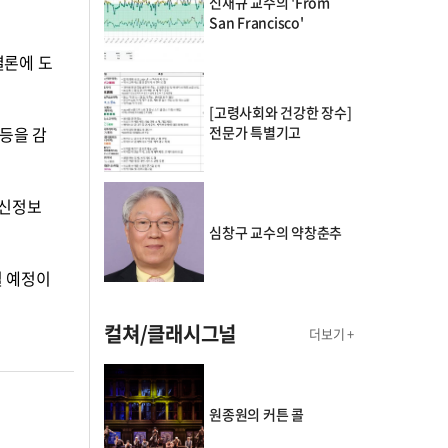
신재규 교수의 'From
San Francisco'
결론에 도
[고령사회와 건강한 장수]
전문가 특별기고
 등을 감
최신정보
심창구 교수의 약창춘추
될 예정이
컬쳐/클래시그널
더보기 +
의 클래스토리
원종원의 커튼 콜