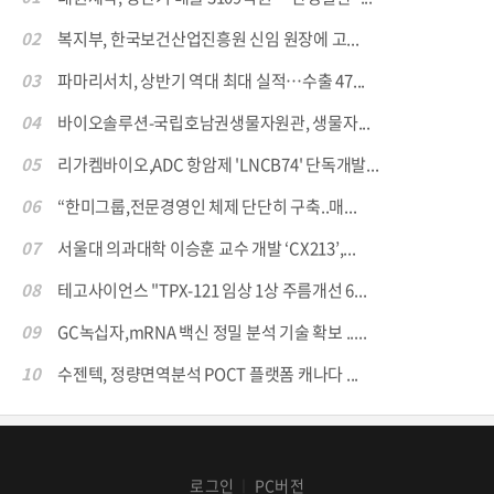
02
복지부, 한국보건산업진흥원 신임 원장에 고...
03
파마리서치, 상반기 역대 최대 실적…수출 47...
04
바이오솔루션-국립호남권생물자원관, 생물자...
05
리가켐바이오,ADC 항암제 'LNCB74' 단독개발...
06
“한미그룹,전문경영인 체제 단단히 구축..매...
07
서울대 의과대학 이승훈 교수 개발 ‘CX213’,...
08
테고사이언스 "TPX-121 임상 1상 주름개선 6...
09
GC녹십자,mRNA 백신 정밀 분석 기술 확보 .....
10
수젠텍, 정량면역분석 POCT 플랫폼 캐나다 ...
로그인
PC버전
│