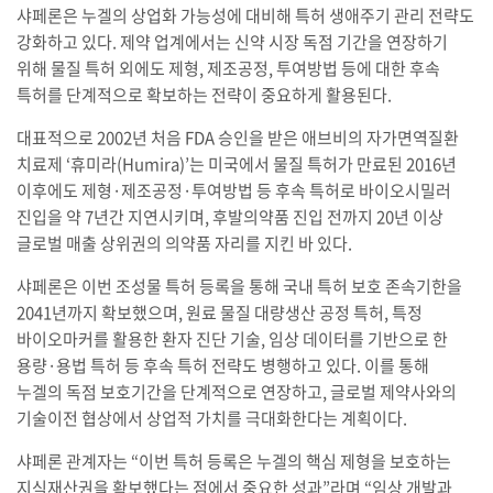
샤페론은 누겔의 상업화 가능성에 대비해 특허 생애주기 관리 전략도
강화하고 있다. 제약 업계에서는 신약 시장 독점 기간을 연장하기
위해 물질 특허 외에도 제형, 제조공정, 투여방법 등에 대한 후속
특허를 단계적으로 확보하는 전략이 중요하게 활용된다.
대표적으로 2002년 처음 FDA 승인을 받은 애브비의 자가면역질환
치료제 ‘휴미라(Humira)’는 미국에서 물질 특허가 만료된 2016년
이후에도 제형·제조공정·투여방법 등 후속 특허로 바이오시밀러
진입을 약 7년간 지연시키며, 후발의약품 진입 전까지 20년 이상
글로벌 매출 상위권의 의약품 자리를 지킨 바 있다.
샤페론은 이번 조성물 특허 등록을 통해 국내 특허 보호 존속기한을
2041년까지 확보했으며, 원료 물질 대량생산 공정 특허, 특정
바이오마커를 활용한 환자 진단 기술, 임상 데이터를 기반으로 한
용량·용법 특허 등 후속 특허 전략도 병행하고 있다. 이를 통해
누겔의 독점 보호기간을 단계적으로 연장하고, 글로벌 제약사와의
기술이전 협상에서 상업적 가치를 극대화한다는 계획이다.
샤페론 관계자는 “이번 특허 등록은 누겔의 핵심 제형을 보호하는
지식재산권을 확보했다는 점에서 중요한 성과”라며 “임상 개발과