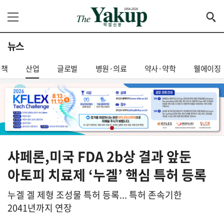
뉴스
정책
산업
글로벌
병원·의료
약사·약학
웰에이징
샤페론,미국 FDA 2b상 결과 앞둔
아토피 치료제 ‘누겔’ 핵심 특허 등록
누겔 겔 제형 조성물 특허 등록... 특허 존속기한
2041년까지 연장