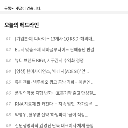
등록된 댓글이 없습니다.
오늘의 헤드라인
01
[기업분석] 디바이스 13개사 1Q R&D·해외매...
02
EU서 맞춤조제 세마글루타이드 판매중단 판결
03
뷰티 브랜드 BIG3, 서구권서 수익화 경쟁
04
[영상] 한미사이언스, '아데시(ADESII)' 앞...
05
듀피젠트·넴루비오 광고 공방 격화…이번엔 ...
06
품절의약품 지형 변화…호흡기약 줄고 만성질...
07
RNA 치료제 판 커진다…‘지속 발현·자가증폭·...
08
약평위, 혈우병 신약 '하임파지' 급여 적정...
09
진원생명과학,김경진 단독 대표이사 체제 돌입