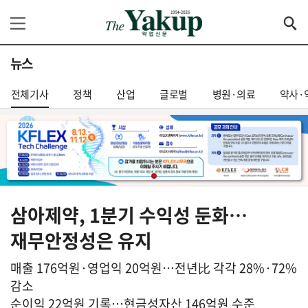
뉴스
전체기사
정책
산업
글로벌
병원·의료
약사·
삼아제약, 1분기 수익성 둔화…
재무안정성은 유지
매출 176억원·영업익 20억원…전년比 각각 28%·72%
감소
순이익 22억원 기록…현금성자산 146억원 수준