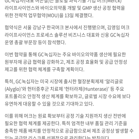
GC녹십자(대표 허은철)는 글로벌 과학기술 기업 머크(Merck)
라이프사이언스와 바이오의약품 개발 및 GMP 생산 공정 협력을
위한 전략적 업무협약(MOU)을 13일 체결했다.
협약식은 서울 강남구 한국머크 본사에서 진행됐으며, 김영임 머크
라이프사이언스 프로세스 솔루션 비즈니스 대표와 신웅 GC녹십자
운영 총괄 부문장 등이 참석했다.
이번 협약을 통해 GC녹십자는 주요 바이오의약품 생산에 필요한
원부자재 공급 협력을 강화하고, 제조 공정 효율화 및 공급 안정성
제고를 위한 협력 체계를 구축할 계획이다.
특히, GC녹십자는 미국 시장에 출시한 혈장분획제제 ‘알리글로
(Alyglo)’와 헌터증후군 치료제 ‘헌터라제(Hunterase)’ 등 주요
포트폴리오 안정적 생산 체계를 확보하고, 글로벌 시장 수요에 보다
유연하게 대응할 수 있을 것으로 기대하고 있다.
이를 위해 머크는 원료 확보부터 공정 기술 지원까지 생산 전반에
필요한 협력 체계를 제공한다. 특히 엄격한 내부 품질 관리 기준을
충족한 제품 배치를 안정적으로 공급함으로써 제조 공정상 발생할 수
있는 공급망 리스크를 선제적으로 관리한다는 방침이다.