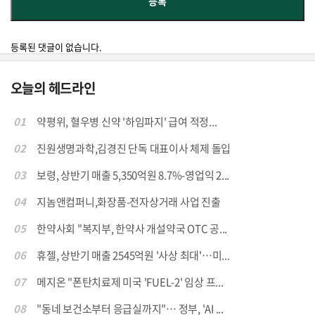
등록된 댓글이 없습니다.
오늘의 헤드라인
01
약평위, 혈우병 신약 '하임파지' 급여 적정...
02
진원생명과학,김경진 단독 대표이사 체제 돌입
03
보령, 상반기 매출 5,350억원 8.7%-영업익 2...
04
지놈앤컴퍼니,화장품-전자상거래 사업 진출
05
한약사회 "복지부, 한약사 개설약국 OTC 공...
06
휴젤, 상반기 매출 2545억원 '사상 최대'…미...
07
메지온 "폰탄치료제 미국 'FUEL-2' 임상 프...
08
"동네 보건소부터 응급실까지"… 정부, 'AI ...