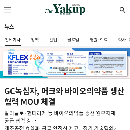
뉴스
전체기사
정책
산업
글로벌
병원·의료
약사·
GC녹십자, 머크와 바이오의약품 생산
협력 MOU 체결
알리글로·헌터라제 등 바이오의약품 생산 원부자재
공급 협력 강화
제조공정 효율화-공급 안정성 제고...정기 기술협의체