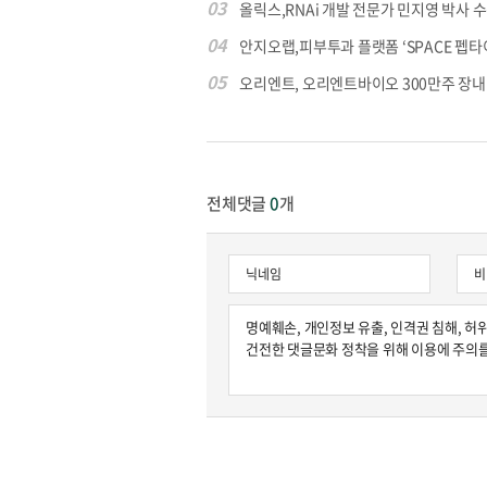
03
올릭스,RNAi 개발 전문가 민지영 박사 수석
04
안지오랩,피부투과 플랫폼 ‘SPACE 펩타이드
05
오리엔트, 오리엔트바이오 300만주 장내 매
전체댓글
0
개