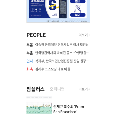
PEOPLE
더보기 +
부음
이승영 한림제약 면역사업부 이사 모친상
부음
한국병원약사회 박희진 중소·요양병원이사(충청북도 청주의료원 약제팀장) 부친상
인사
복지부, 한국보건산업진흥원 신임 원장에 고상백 교수 임명
화촉
김래수 코스모닝 대표 아들
팜플러스
오피니언
더보기 +
신재규 교수의 'From
San Francisco'