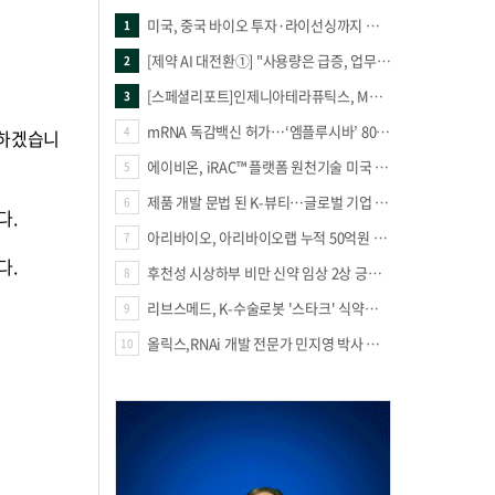
미국, 중국 바이오 투자·라이선싱까지 조인다…K바이오 CDMO 반사이익 생기나
1
[제약 AI 대전환①] "사용량은 급증, 업무 성과는 제로?"… 헛도는 제약사 생성형 AI
2
[스페셜리포트]인제니아테라퓨틱스, MSD 후기 임상 오른 'IGT-427'…TIE2 기술 가치 확장
3
mRNA 독감백신 허가…‘엠플루시바’ 80만명 검증대 오른다
4
전하겠습니
에이비온, iRAC™ 플랫폼 원천기술 미국 특허 등록
5
제품 개발 문법 된 K-뷰티…글로벌 기업 '리버스 듀프' 뚜렷
6
다.
아리바이오, 아리바이오랩 누적 50억원 투자..지분·R&D 협력 강화
7
다.
후천성 시상하부 비만 신약 임상 2상 긍정 시그널
8
리브스메드, K-수술로봇 '스타크' 식약처 품목허가 신청
9
올릭스,RNAi 개발 전문가 민지영 박사 수석부사장 겸 CDO 영입
10