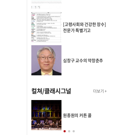
[고령사회와 건강한 장수]
전문가 특별기고
심창구 교수의 약창춘추
컬쳐/클래시그널
더보기 +
의 클래스토리
원종원의 커튼 콜