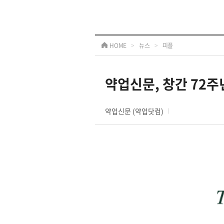
HOME
>
뉴스
>
피플
약업신문, 창간 72주
약업신문 (약업닷컴)