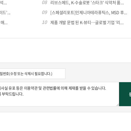
08
...
리브스메드, K-수술로봇 '스타크' 식약처 품...
09
’...
[스페셜리포트]인제니아테라퓨틱스, MSD 후...
10
...
제품 개발 문법 된 K-뷰티…글로벌 기업 '리...