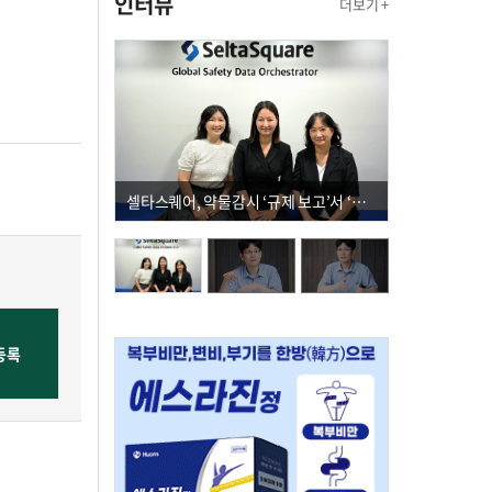
인터뷰
더보기 +
셀타스퀘어, 약물감시 ‘규제 보고’서 ‘데이터 의사결정’으로 "PVX 전환 요구 커진다"