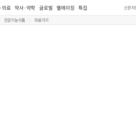
·의료
약사·약학
글로벌
웰에이징
특집
신문지
건강기능식품
의료기기