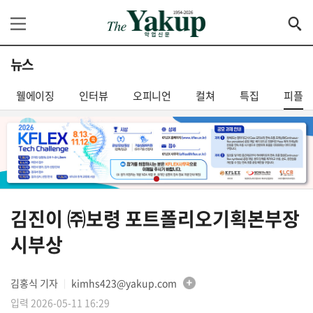
뉴스
웰에이징
인터뷰
오피니언
컬쳐
특집
피플
김진이 ㈜보령 포트폴리오기획본부장
시부상
김홍식 기자
kimhs423@yakup.com
│
입력 2026-05-11 16:29