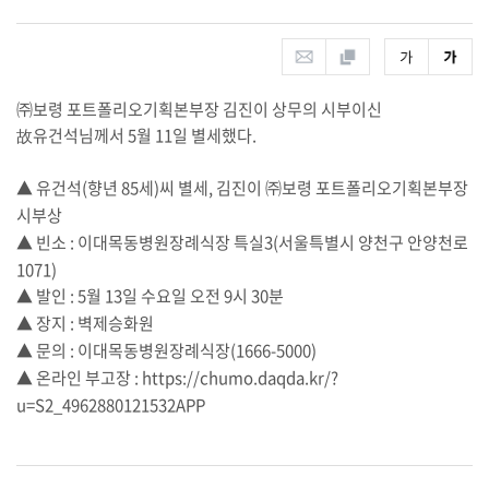
㈜보령 포트폴리오기획본부장 김진이 상무의 시부이신
故유건석님께서 5월 11일 별세했다.
▲
유건석
(
향년
85
세
)
씨
별세
,
김진이
㈜보령
포트폴리오기획본부장
시부상
▲
빈소
:
이대목동병원장례식장
특실
3(
서울특별시
양천구
안양천로
1071)
▲
발인
: 5
월
13
일
수요일
오전
9
시
30
분
▲
장지
:
벽제승화원
▲
문의
:
이대목동병원장례식장
(1666-5000)
▲
온라인
부고장
:
https://chumo.daqda.kr/?
u=S2_4962880121532APP