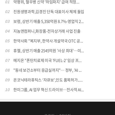
01
약평위, 혈우병 신약 '하임파지' 급여 적정...
02
진원생명과학,김경진 단독 대표이사 체제 돌입
03
보령, 상반기 매출 5,350억원 8.7%-영업익 2...
04
지놈앤컴퍼니,화장품-전자상거래 사업 진출
05
한약사회 "복지부, 한약사 개설약국 OTC 공...
06
휴젤, 상반기 매출 2545억원 '사상 최대'…미...
07
메지온 "폰탄치료제 미국 'FUEL-2' 임상 프...
08
"동네 보건소부터 응급실까지"… 정부, 'AI ...
09
온코닉테라퓨틱스 ‘자큐보’,인도 품목허가.....
10
한미그룹, AI 업무 혁신 드라이브…전사적 AI...