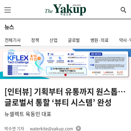
뉴스
전체기사
정책
산업
글로벌
병원·의료
약사·
[인터뷰] 기획부터 유통까지 원스톱…
글로벌서 통할 ‘뷰티 시스템’ 완성
뉴셀렉트 육동민 대표
박수연 기자
waterkite@yakup.com
│