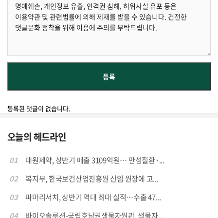
등록된 댓글이 없습니다.
오늘의 헤드라인
01
대원제약, 상반기 매출 3109억원… 만성질환·...
02
복지부, 한국보건산업진흥원 신임 원장에 고...
03
파마리서치, 상반기 역대 최대 실적…수출 47...
04
바이오솔루션-국립호남권생물자원관, 생물자...