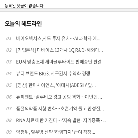
등록된 댓글이 없습니다.
오늘의 헤드라인
01
바이오넥서스,시드 투자 유치…AI 과학자 에...
02
[기업분석] 디바이스 13개사 1Q R&D·해외매...
03
EU서 맞춤조제 세마글루타이드 판매중단 판결
04
뷰티 브랜드 BIG3, 서구권서 수익화 경쟁
05
[영상] 한미사이언스, '아데시(ADESII)' 앞...
06
듀피젠트·넴루비오 광고 공방 격화…이번엔 ...
07
품절의약품 지형 변화…호흡기약 줄고 만성질...
08
RNA 치료제 판 커진다…‘지속 발현·자가증폭·...
09
약평위, 혈우병 신약 '하임파지' 급여 적정...