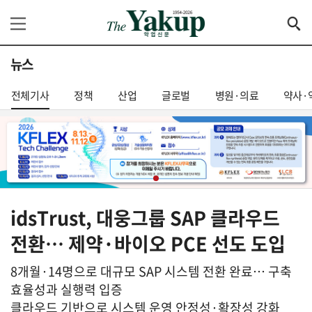
뉴스
전체기사
정책
산업
글로벌
병원·의료
약사·
idsTrust, 대웅그룹 SAP 클라우드
전환… 제약·바이오 PCE 선도 도입
8개월·14명으로 대규모 SAP 시스템 전환 완료… 구축
효율성과 실행력 입증
클라우드 기반으로 시스템 운영 안정성·확장성 강화