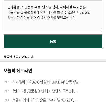
등록된 댓글이 없습니다.
오늘의 헤드라인
01
리가켐바이오,ADC 항암제 'LNCB74' 단독개발...
02
“한미그룹,전문경영인 체제 단단히 구축..매...
03
서울대 의과대학 이승훈 교수 개발 ‘CX213’,...