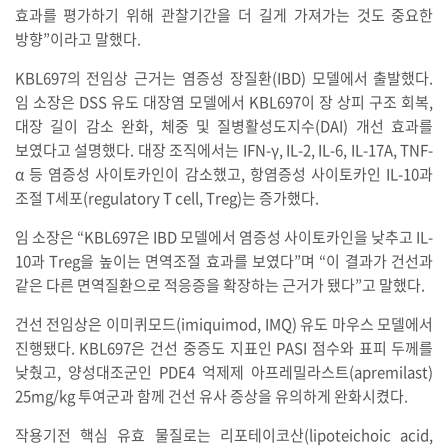
효과를 평가하기 위해 관찰기간을 더 길게 가져가는 것도 중요한
방향”이라고 말했다.
KBL697의 전임상 근거는 염증성 장질환(IBD) 모델에서 출발했다.
임 소장은 DSS 유도 대장염 모델에서 KBL697이 장 상피 구조 회복,
대장 길이 감소 완화, 체중 및 질병활성도지수(DAI) 개선 효과를
보였다고 설명했다. 대장 조직에서는 IFN-γ, IL-2, IL-6, IL-17A, TNF-
α 등 염증성 사이토카인이 감소했고, 항염증성 사이토카인 IL-10과
조절 T세포(regulatory T cell, Treg)는 증가했다.
임 소장은 “KBL697은 IBD 모델에서 염증성 사이토카인을 낮추고 IL-
10과 Treg을 높이는 면역조절 효과를 보였다”며 “이 결과가 건선과
같은 다른 면역질환으로 적응증을 확장하는 근거가 됐다”고 말했다.
건선 전임상은 이미퀴모드(imiquimod, IMQ) 유도 마우스 모델에서
진행됐다. KBL697은 건선 중증도 지표인 PASI 점수와 표피 두께를
낮췄고, 양성대조군인 PDE4 억제제 아프레밀라스트(apremilast)
25mg/kg 투여군과 함께 건선 유사 증상을 유의하게 완화시켰다.
작용기전 핵심 유효 물질로는 리포테이코산(lipoteichoic acid,