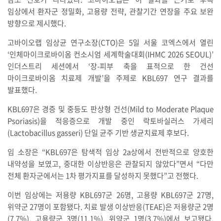
임상에서 환자군 정밀화, 고용량 전략, 관찰기간 연장을 주요 보완
방향으로 제시했다.
고바이오랩 임상균 연구소장(CTO)은 5일 서울 코엑스에서 열린
‘인체마이크로바이옴 컨소시엄 세계학술대회(IHMC 2026 SEOUL)’
인더스트리 세션에서 ‘장-피부 축을 표적으로 한 건선
마이크로바이옴 치료제 개발’을 주제로 KBL697 연구 결과를
발표했다.
KBL697은 경증 및 중등도 판상형 건선(Mild to Moderate Plaque
Psoriasis)을 적응증으로 개발 중인 락토바실러스 가세리
(Lactobacillus gasseri) 단일 균주 기반 생균치료제 후보다.
임 소장은 “KBL697은 탐색적 임상 2a상에서 전반적으로 양호한
내약성을 보였고, 중대한 이상반응은 관찰되지 않았다”면서 “다만
전체 환자군에서는 1차 평가지표를 달성하지 못했다”고 전했다.
이번 임상에는 저용량 KBL697군 26명, 고용량 KBL697군 27명,
위약군 27명이 포함됐다. 치료 발생 이상반응(TEAE)은 저용량군 2명
(7.7%), 고용량군 3명(11.1%), 위약군 1명(3.7%)에서 보고됐다.