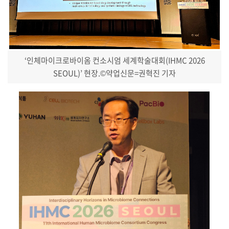
‘인체마이크로바이옴 컨소시엄 세계학술대회(IHMC 2026
SEOUL)’ 현장.
©약업신문=권혁진 기자