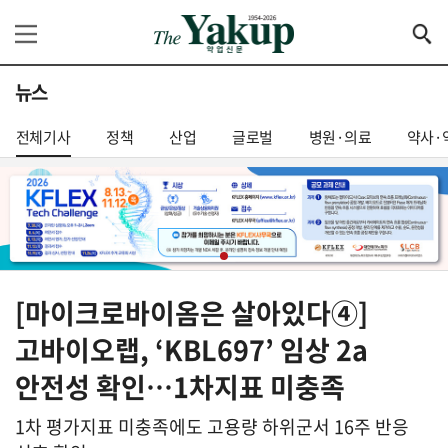
뉴스
전체기사
정책
산업
글로벌
병원·의료
약사·
[마이크로바이옴은 살아있다④]
고바이오랩, ‘KBL697’ 임상 2a
안전성 확인…1차지표 미충족
1차 평가지표 미충족에도 고용량 하위군서 16주 반응