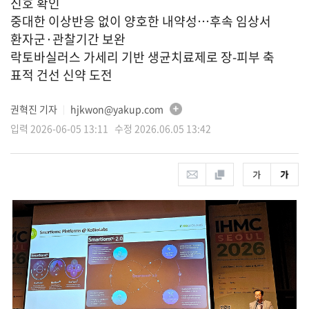
신호 확인
중대한 이상반응 없이 양호한 내약성…후속 임상서
환자군·관찰기간 보완
락토바실러스 가세리 기반 생균치료제로 장-피부 축
표적 건선 신약 도전
권혁진 기자
hjkwon@yakup.com
│
입력 2026-06-05 13:11 수정 2026.06.05 13:42