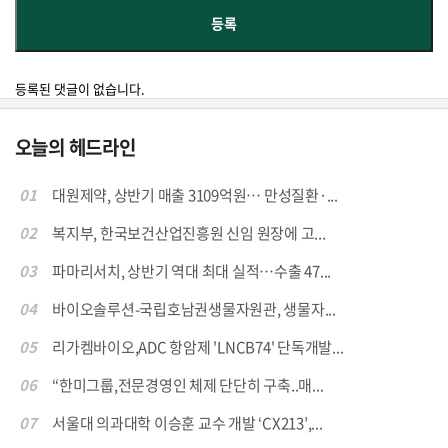
등록된 댓글이 없습니다.
오늘의 헤드라인
01
대원제약, 상반기 매출 3109억원… 만성질환·...
02
복지부, 한국보건산업진흥원 신임 원장에 고...
03
파마리서치, 상반기 역대 최대 실적…수출 47...
04
바이오솔루션-국립호남권생물자원관, 생물자...
05
리가켐바이오,ADC 항암제 'LNCB74' 단독개발...
06
“한미그룹,전문경영인 체제 단단히 구축..매...
07
서울대 의과대학 이승훈 교수 개발 ‘CX213’,...