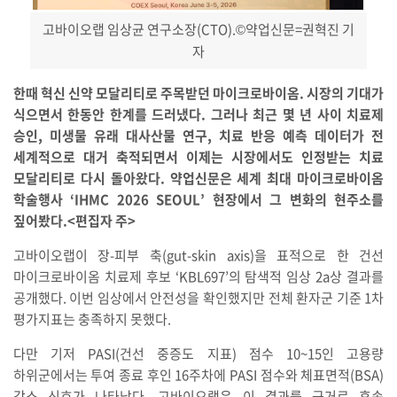
고바이오랩 임상균 연구소장(CTO).
©약업신문=권혁진 기
자
한때 혁신 신약 모달리티로 주목받던 마이크로바이옴. 시장의 기대가
식으면서 한동안 한계를 드러냈다. 그러나 최근 몇 년 사이 치료제
승인, 미생물 유래 대사산물 연구, 치료 반응 예측 데이터가 전
세계적으로 대거 축적되면서 이제는 시장에서도 인정받는 치료
모달리티로 다시 돌아왔다. 약업신문은 세계 최대 마이크로바이옴
학술행사 ‘IHMC 2026 SEOUL’ 현장에서 그 변화의 현주소를
짚어봤다.<편집자 주>
고바이오랩이 장-피부 축(gut-skin axis)을 표적으로 한 건선
마이크로바이옴 치료제 후보 ‘KBL697’의 탐색적 임상 2a상 결과를
공개했다. 이번 임상에서 안전성을 확인했지만 전체 환자군 기준 1차
평가지표는 충족하지 못했다.
다만 기저 PASI(건선 중증도 지표) 점수 10~15인 고용량
하위군에서는 투여 종료 후인 16주차에 PASI 점수와 체표면적(BSA)
감소 신호가 나타났다. 고바이오랩은 이 결과를 근거로 후속