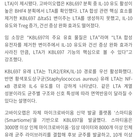
LTA)이 제시됐다. 고바이오랩은 KBL697 분획 중 IL-10 유도 활성이
높은 BHF4 분획에서 LTA를 확인했다. LTA 합성 관련 핵심 효소를
제거한 KBL697 ΔltaS1 변이주는 LTA를 생성하지 못했고, IL-10
유도와 Treg 증가, 건선 증상 완화 효과도 떨어졌다.
임 소장은 “KBL697의 주요 유효 물질은 LTA”라며 “LTA 합성
유전자를 제거한 변이주에서 IL-10 유도와 건선 증상 완화 효과가
사라진 만큼, LTA가 KBL697 기능의 핵심으로 볼 수 있다”고
강조했다.
KBL697 유래 LTA는 TLR2/ERK/IL-10 경로를 우선 활성화했다.
반면 황색포도상구균(Staphylococcus aureus) 유래 LTA는 NF-
κB 경로와 IL-6 유도를 더 강하게 나타냈다. 같은 LTA 계열
성분이라도 균주별 구조와 신호 특성에 따라 면역반응이 달라질 수
있다는 설명이다.
고바이오랩은 자체 마이크로바이옴 신약 발굴 플랫폼 ‘스마티옴
(Smartiome)’을 기반으로 KBL697을 발굴했다. 스마티옴은
3000명 이상 인체 마이크로바이옴·임상 데이터와 8000개 이상 인체
유래 균주 라이브러리를 결합해 후보 균주를 발굴하고, 10개 이상