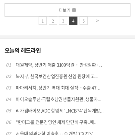
더보기
1
2
3
4
5
오늘의 헤드라인
01
대원제약, 상반기 매출 3109억원… 만성질환·...
02
복지부, 한국보건산업진흥원 신임 원장에 고...
03
파마리서치, 상반기 역대 최대 실적…수출 47...
04
바이오솔루션-국립호남권생물자원관, 생물자...
05
리가켐바이오,ADC 항암제 'LNCB74' 단독개발...
06
“한미그룹,전문경영인 체제 단단히 구축..매...
07
서울대 의과대학 이승훈 교수 개발 ‘CX213’,...