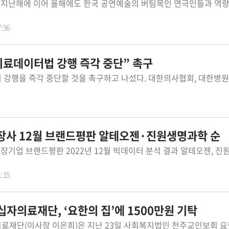
7:56
의료데이터법 강행 즉각 중단” 촉구
장사 12월 브랜드평판 알테오젠·진원생명과학 순
1:15
자의료재단, ‘요한의 집’에 1500만원 기탁