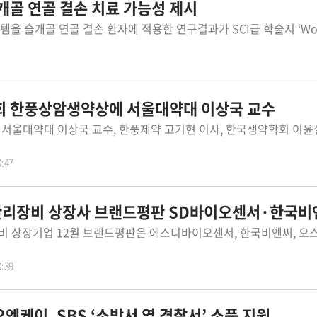
개골 연골 결손 치료 가능성 제시
회 한풍상암생약상에 서울대약대 이상국 교수
0:47
리장비 상장사 브랜드평판 SD바이오센서·한국비
0:39
엔케이, SBS ‘소방서 옆 경찰서’ 소품 지원