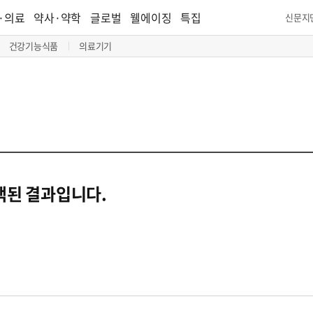
·의료
약사·약학
글로벌
웰에이징
특집
신문지
건강기능식품
의료기기
검색된 결과입니다.