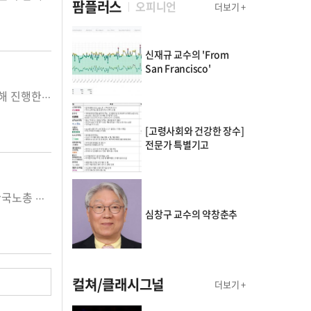
팜플러스
오피니언
더보기 +
신재규 교수의 'From
San Francisco'
삼일제약이 IFRS(한국채택 국제회계기준)에 따라 자산 실질가치를 반영하기 위해 진행한 자산 재평가를 통해 647억 원의 자산이 증가했다고 26일 공시했다. ...
[고령사회와 건강한 장수]
전문가 특별기고
유유제약(대표이사 유원상)은 유유제약 노동조합(위원장 이장훈)이 신청하고, 한국노총 제천·단양지역지부(의장 이종각)이 추천해 제천시(시장 김...
심창구 교수의 약창춘추
컬쳐/클래시그널
더보기 +