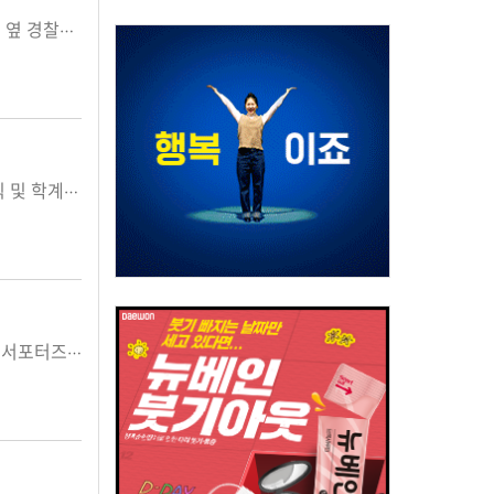
태전그룹 오엔케이(대표 강오순)는 SBS에서 방영 중인 히어로물 드라마 ‘소방서 옆 경찰서’에 ‘벌나무 바몬드’와 ‘알루알루 r...
2023년, 새해가 밝았습니다. 지난 한 해, 약국을 비롯해 제약산업, 의료기관, 공직 및 학계 등 다양한 약사 직역현장에서 국민건강을 위해 헌신해 오신 모...
건강기능식품 전문기업 종근당건강(대표 김호곤)의 오메가3 브랜드 프로메가가 서포터즈와 함께 심폐소생술(CPR) 교육을 진행했다고 27일 밝혔다. 프...