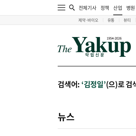
전체기사
정책
산업
병원
제약·바이오
유통
뷰티
검색어:
‘김정일’
(으)로 
뉴스