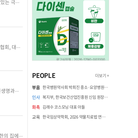
한미약품이 지난해에 이어 올해에도 한국 공연예술의 버팀목인 연극인들과 역량있는 극단들에 대한 지원에 나섰다. 한미약품은 성탄절인 지난 25일 서...
보건의약 5개 단체가 보건의료데이터법 강행을 즉각 중단할 것을 촉구하고 나섰다. 대한의사협회, 대한병원협회, 대한치과의사협회, 대한한의사협회, 대한약사회 등 보건의약 5개 단체는 23일 발표한 공동성명...
PEOPLE
더보기 +
부음
한국병원약사회 박희진 중소·요양병원이사(충청북도 청주의료원 약제팀장) 부친상
생물공학 상장기업 브랜드평판 2022년 12월 빅데이터 분석 결과 알테오젠, 진원생명과학, 네이처셀 순으로 분석됐다. 한국기업평판연구소는 생물공학 ...
인사
복지부, 한국보건산업진흥원 신임 원장에 고상백 교수 임명
화촉
김래수 코스모닝 대표 아들
교육
한국임상약학회, 2026 약물치료법 연수강좌 8월 21일 개최
GC녹십자의료재단(이사장 이은희)은 지난 23일 사회복지법인 천주교인보회 요한의 집에 성금 1500만 원을 전달했다고 26일 밝혔다. GC녹십자의료재단...