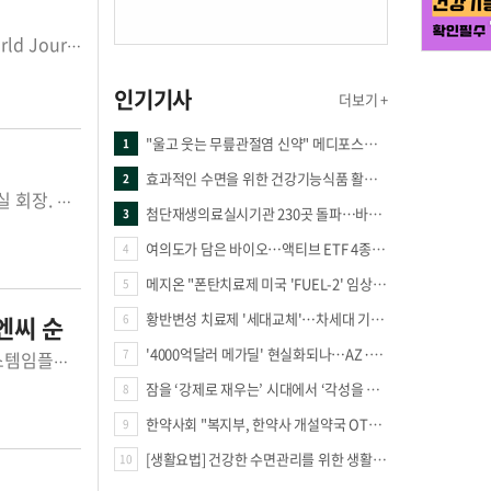
메디포스트(대표이사 오원일)은 카티스템을 슬개골 연골 결손 환자에 적용한 연구결과가 SCI급 학술지 ‘World Journal of Clinical Cases’에 게재됐다고 27일 밝혔다. 이번 논문은 강남제이에스병...
인기기사
더보기 +
"울고 웃는 무릎관절염 신약" 메디포스트·강스템·네이처셀 전진, 코오롱티슈진 반전 과제
1
효과적인 수면을 위한 건강기능식품 활용법
2
▲왼쪽부터 서울대약대 이상국 교수, 한풍제약 고기현 이사, 한국생약학회 이윤실 회장. 한풍제약(대표 조인식·조형권)은 이상국 서울대학교 ...
첨단재생의료실시기관 230곳 돌파…바이오 새 시장 꿈틀
3
여의도가 담은 바이오…액티브 ETF 4종의 선택은
4
메지온 "폰탄치료제 미국 'FUEL-2' 임상 프로토콜 영국 승인"
5
황반변성 치료제 '세대교체'…차세대 기전 경쟁 본격화
엔씨 순
6
'4000억달러 메가딜' 현실화되나…AZ·BMS 합병설에 글로벌 제약업계 촉각
7
건강관리장비 상장기업 12월 브랜드평판은 에스디바이오센서, 한국비엔씨, 오스템임플란트 순이었다. 한국기업평판연구소는 건강관리장비 상장기업 64...
잠을 ‘강제로 재우는’ 시대에서 ‘각성을 낮추는’ 시대로
8
한약사회 "복지부, 한약사 개설약국 OTC 공급 방해 더는 방관 말아야"
9
[생활요법] 건강한 수면관리를 위한 생활요법
10