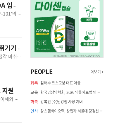
류 해제
압타바이오가 개발 중인 경구용 연령관련 황반변성(AMD) 치료제 후보물질 'ABF-101'의 미국 임상시험이 재개된다.압타바이오는 16일 코스닥 공시를 통해 ABF-...
쿨' 소개
©리센스메디컬정밀냉각 기술기업 리센스메디컬이 세계적 안과 학회에서 안구 냉각 마취기기 '오큐쿨(OcuCool)'을 선보이며 미국 시장 공략에 속도를 내고 있...
PEOPLE
더보기 +
화촉
김래수 코스모닝 대표 아들
 지원
교육
한국임상약학회, 2026 약물치료법 연수강좌 8월 21일 개최
©국민건강보험공단국민건강보험공단이 통합재가서비스 신규 선정기관의 제도 이해와 현장 적응을 돕기 위해 교육 동영상과 실무 가이드를 제작해 제공한다.국...
화촉
강복인 (주)원강팜 사장 차녀
인사
강스템바이오텍, 창업자 서울대 강경선 교수 최고과학책임자 선임