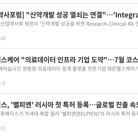
사포럼] "신약개발 성공 열쇠는 연결"…'Integrator' 역
6:00
케어 "의료데이터 인프라 기업 도약"…7월 코스닥 상
5:31
스, '밸피엔' 러시아 첫 특허 등록…글로벌 진출 속
8:57