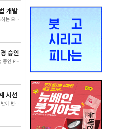
법 개발
한림대학교강남성심병원 정형외과 김중일 교수가 무릎로봇인공관절수술을 집도하는 모습. ©한림대의료원한림대학교강남성심병원 정형외과 김중일 교수팀(김중...
변경 승인
코스닥 상장사 페니트리움바이오가 불응성·재발성 고형암 환자를 대상으로 진행 중인 Penetrium(페니트리움) 병용요법 임상 1상 시험계획 변경 승인을 받았다...
계 시선
CSO 시장이 1만 곳을 넘어서며 제약 영업·마케팅 구조와 의약품 유통 생태계 전반에 변화가 나타나고 있다. ©AI 생성 이미지의약품 판촉영업자(CSO) 참여 업...