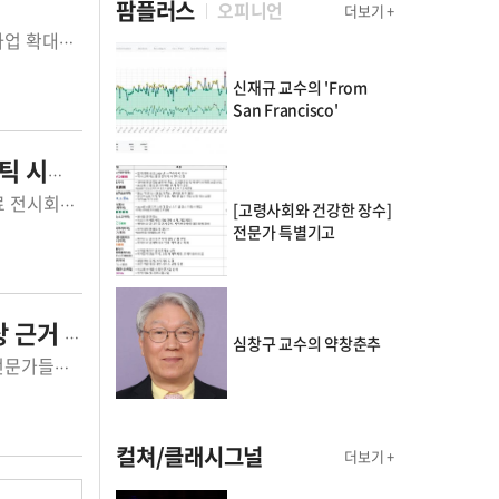
팜플러스
오피니언
더보기 +
김소영 HLB제넥스 신임 부사장. ©HLB제넥스HLB제넥스가 글로벌 헬스케어 사업 확대를 위해 CJ제일제당 바이오 부문 출신 전문가인 김소영 박사를 신임 부사장...
신재규 교수의 'From
San Francisco'
장 공략
©휴온스휴온스그룹 계열사 휴온스메디텍이 인도네시아에서 열린 국제 미용의료 전시회에 참가해 주요 에스테틱 제품을 선보이며 동남아시아 시장 확대에 나섰...
[고령사회와 건강한 장수]
전문가 특별기고
거 확대
심창구 교수의 약창춘추
©제이엘케이의료 인공지능(AI) 전문기업 제이엘케이가 한국과 일본의 뇌졸중 전문가들을 한자리에 모아 AI 기반 뇌졸중 진단·치료 기술의 최신 연구 성과를 ...
컬쳐/클래시그널
더보기 +