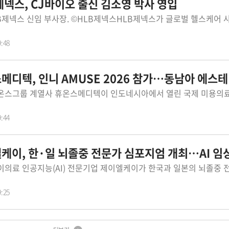
제넥스, CJ바이오 출신 김소영 박사 영입
9:48
디텍, 인니 AMUSE 2026 참가…동남아 에스테틱 시
9:44
이, 한·일 뇌졸중 전문가 심포지엄 개최…AI 임상 근
9:25