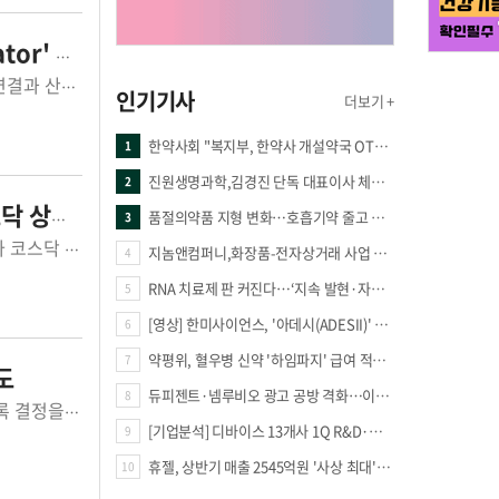
할 주목
최학배 한국산업약사회 회장이 '신약개발 성공을 위한 Research-Clinical-RA 연결과 산업약사의 역할'을 주제로 기조발표를 하고 있다. ©약업신문= 기...
인기기사
더보기 +
한약사회 "복지부, 한약사 개설약국 OTC 공급 방해 더는 방관 말아야"
1
진원생명과학,김경진 단독 대표이사 체제 돌입
2
장 추진
품절의약품 지형 변화…호흡기약 줄고 만성질환 복합제 늘었다
3
©레몬헬스케어실시간 양방향 의료데이터 중계 플랫폼 전문기업 레몬헬스케어가 코스닥 상장을 앞두고 의료 AI 시대를 뒷받침할 데이터 인프라 기업으로의 성...
지놈앤컴퍼니,화장품-전자상거래 사업 진출
4
RNA 치료제 판 커진다…‘지속 발현·자가증폭·단백질 복원’ 경쟁
5
[영상] 한미사이언스, '아데시(ADESII)' 앞세워 더마 시장 판도 바꾼다
6
약평위, 혈우병 신약 '하임파지' 급여 적정성 인정…조건부 통과
7
도
듀피젠트·넴루비오 광고 공방 격화…이번엔 사노피가 일부 문구 변경
8
휴온스그룹 휴메딕스가 차세대 복합 필러 '밸피엔(BELPIEN)'의 러시아 특허 등록 결정을 받으며 글로벌 시장 진출을 위한 지식재산권 확보에 속도를 내고 있...
[기업분석] 디바이스 13개사 1Q R&D·해외매출 증가
9
휴젤, 상반기 매출 2545억원 '사상 최대'…미국 투자 속 성장세 지속
10