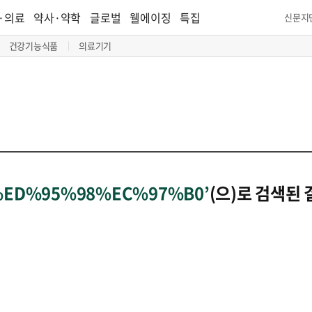
·의료
약사·약학
글로벌
웰에이징
특집
신문지
건강기능식품
의료기기
%ED%95%98%EC%97%B0’
(으)로 검색된