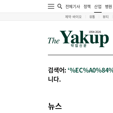
전체기사
정책
산업
병원
제약·바이오
유통
뷰티
검색어:
‘%EC%A0%84
니다.
뉴스