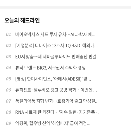
오늘의 헤드라인
01
바이오넥서스,시드 투자 유치…AI 과학자 에...
02
[기업분석] 디바이스 13개사 1Q R&D·해외매...
03
EU서 맞춤조제 세마글루타이드 판매중단 판결
04
뷰티 브랜드 BIG3, 서구권서 수익화 경쟁
05
[영상] 한미사이언스, '아데시(ADESII)' 앞...
06
듀피젠트·넴루비오 광고 공방 격화…이번엔 ...
07
품절의약품 지형 변화…호흡기약 줄고 만성질...
08
RNA 치료제 판 커진다…‘지속 발현·자가증폭·...
09
약평위, 혈우병 신약 '하임파지' 급여 적정...