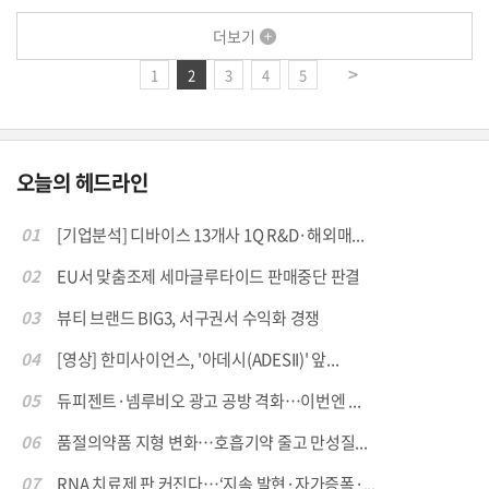
더보기
1
2
3
4
5
오늘의 헤드라인
01
[기업분석] 디바이스 13개사 1Q R&D·해외매...
02
EU서 맞춤조제 세마글루타이드 판매중단 판결
03
뷰티 브랜드 BIG3, 서구권서 수익화 경쟁
04
[영상] 한미사이언스, '아데시(ADESII)' 앞...
05
듀피젠트·넴루비오 광고 공방 격화…이번엔 ...
06
품절의약품 지형 변화…호흡기약 줄고 만성질...
07
RNA 치료제 판 커진다…‘지속 발현·자가증폭·...