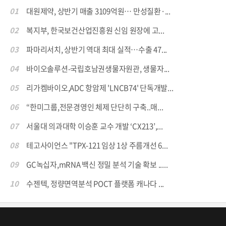
01
대원제약, 상반기 매출 3109억원… 만성질환·...
02
복지부, 한국보건산업진흥원 신임 원장에 고...
03
파마리서치, 상반기 역대 최대 실적…수출 47...
04
바이오솔루션-국립호남권생물자원관, 생물자...
05
리가켐바이오,ADC 항암제 'LNCB74' 단독개발...
06
“한미그룹,전문경영인 체제 단단히 구축..매...
07
서울대 의과대학 이승훈 교수 개발 ‘CX213’,...
08
테고사이언스 "TPX-121 임상 1상 주름개선 6...
09
GC녹십자,mRNA 백신 정밀 분석 기술 확보 .....
10
수젠텍, 정량면역분석 POCT 플랫폼 캐나다 ...