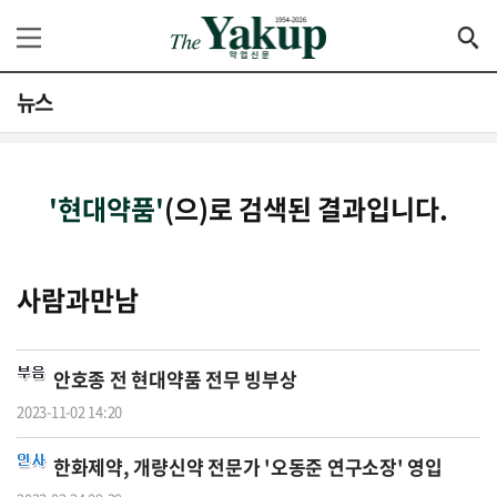
뉴스
'현대약품'
(으)로 검색된 결과입니다.
사람과만남
안호종 전
현대약품
전무 빙부상
2023-11-02 14:20
한화제약, 개량신약 전문가 '오동준 연구소장' 영입