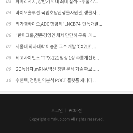
03
파마리서치, 상반기 역대 최대 실적…수출 47...
04
바이오솔루션-국립호남권생물자원관, 생물자...
05
리가켐바이오,ADC 항암제 'LNCB74' 단독개발...
06
“한미그룹,전문경영인 체제 단단히 구축..매...
07
서울대 의과대학 이승훈 교수 개발 ‘CX213’,...
08
테고사이언스 "TPX-121 임상 1상 주름개선 6...
09
GC녹십자,mRNA 백신 정밀 분석 기술 확보 .....
10
수젠텍, 정량면역분석 POCT 플랫폼 캐나다 ...
로그인
PC버전
│
Copyright © Yakup.com All rights reserved.