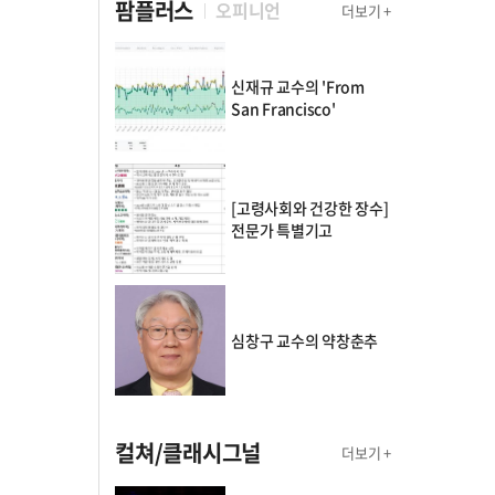
팜플러스
오피니언
더보기 +
신재규 교수의 'From
San Francisco'
[고령사회와 건강한 장수]
전문가 특별기고
심창구 교수의 약창춘추
컬쳐/클래시그널
더보기 +