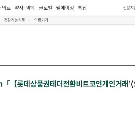
·의료
약사·약학
글로벌
웰에이징
특집
신문지
건강기능식품
의료기기
ash「【롯데상품권테더전환비트코인개인거래’