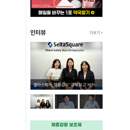
인터뷰
더보기 +
셀타스퀘어, 약물감시 ‘규제 보고’서 ‘데이터 의사결정’으로 "PVX 전환 요구 커진다"