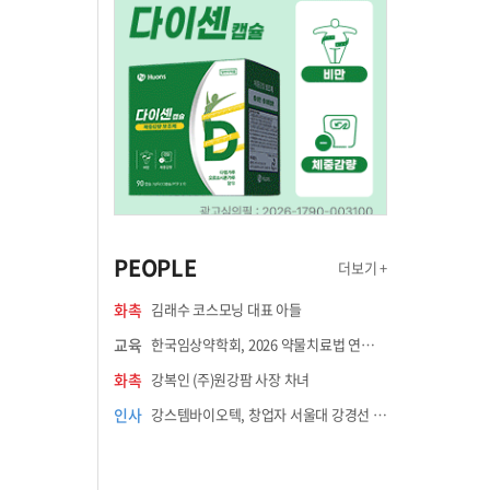
PEOPLE
더보기 +
화촉
김래수 코스모닝 대표 아들
교육
한국임상약학회, 2026 약물치료법 연수강좌 8월 21일 개최
화촉
강복인 (주)원강팜 사장 차녀
인사
강스템바이오텍, 창업자 서울대 강경선 교수 최고과학책임자 선임