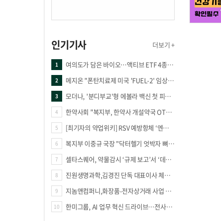
인기기사
더보기 +
여의도가 담은 바이오…액티브 ETF 4종의 선택은
1
메지온 "폰탄치료제 미국 'FUEL-2' 임상 프로토콜 영국 승인"
2
모더나, '분디부교'형 에볼라 백신 첫 피험자 접종
3
한약사회 "복지부, 한약사 개설약국 OTC 공급 방해 더는 방관 말아야"
4
[최기자의 약업위키] RSV 예방항체 ‘엔플론시아’
5
복지부 이중규 국장 "닥터헬기 엇박자 뼈아파… 외상체계 전면 재정립"
6
셀타스퀘어, 약물감시 ‘규제 보고’서 ‘데이터 의사결정’으로 "PVX 전환 요구 커진다"
7
진원생명과학,김경진 단독 대표이사 체제 돌입
8
지놈앤컴퍼니,화장품-전자상거래 사업 진출
9
한미그룹, AI 업무 혁신 드라이브…전사적 AI 활용 문화 구축
10