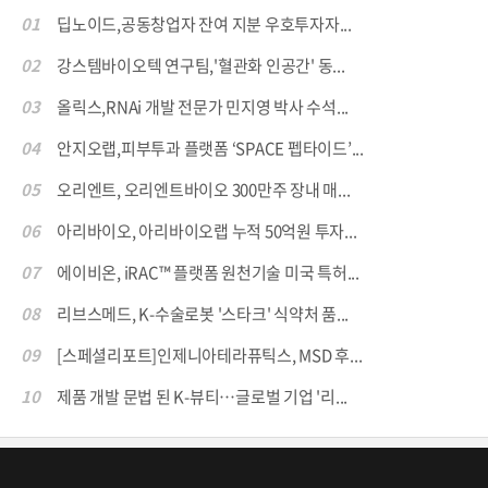
01
딥노이드,공동창업자 잔여 지분 우호투자자...
02
강스템바이오텍 연구팀,'혈관화 인공간' 동...
03
올릭스,RNAi 개발 전문가 민지영 박사 수석...
04
안지오랩,피부투과 플랫폼 ‘SPACE 펩타이드’...
05
오리엔트, 오리엔트바이오 300만주 장내 매...
06
아리바이오, 아리바이오랩 누적 50억원 투자...
07
에이비온, iRAC™ 플랫폼 원천기술 미국 특허...
08
리브스메드, K-수술로봇 '스타크' 식약처 품...
09
[스페셜리포트]인제니아테라퓨틱스, MSD 후...
10
제품 개발 문법 된 K-뷰티…글로벌 기업 '리...