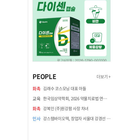
PEOPLE
더보기 +
화촉
김래수 코스모닝 대표 아들
교육
한국임상약학회, 2026 약물치료법 연수강좌 8월 21일 개최
화촉
강복인 (주)원강팜 사장 차녀
인사
강스템바이오텍, 창업자 서울대 강경선 교수 최고과학책임자 선임