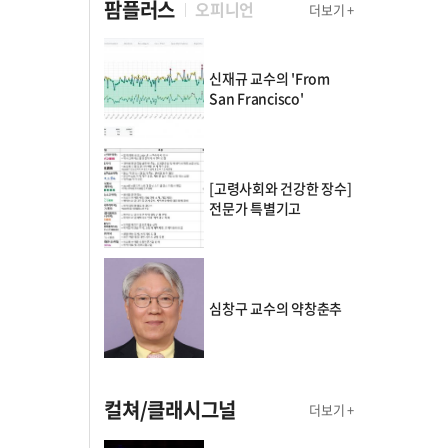
팜플러스
오피니언
더보기 +
신재규 교수의 'From
San Francisco'
[고령사회와 건강한 장수]
전문가 특별기고
심창구 교수의 약창춘추
컬쳐/클래시그널
더보기 +