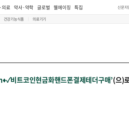
·의료
약사·약학
글로벌
웰에이징
특집
신문지
건강기능식품
의료기기
ash♦✓비트코인현금화핸드폰결제테더구매’
(으)