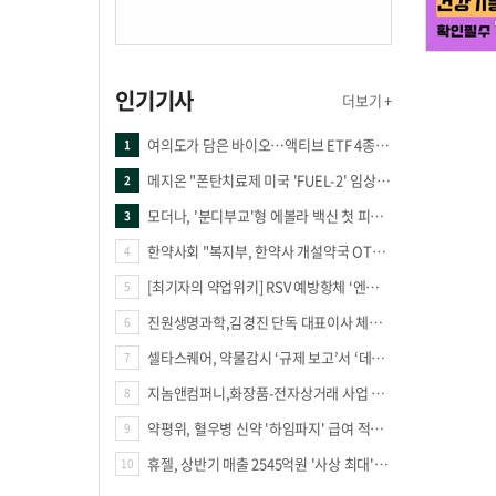
인기기사
더보기 +
여의도가 담은 바이오…액티브 ETF 4종의 선택은
1
메지온 "폰탄치료제 미국 'FUEL-2' 임상 프로토콜 영국 승인"
2
모더나, '분디부교'형 에볼라 백신 첫 피험자 접종
3
한약사회 "복지부, 한약사 개설약국 OTC 공급 방해 더는 방관 말아야"
4
[최기자의 약업위키] RSV 예방항체 ‘엔플론시아’
5
진원생명과학,김경진 단독 대표이사 체제 돌입
6
셀타스퀘어, 약물감시 ‘규제 보고’서 ‘데이터 의사결정’으로 "PVX 전환 요구 커진다"
7
지놈앤컴퍼니,화장품-전자상거래 사업 진출
8
약평위, 혈우병 신약 '하임파지' 급여 적정성 인정…조건부 통과
9
휴젤, 상반기 매출 2545억원 '사상 최대'…미국 투자 속 성장세 지속
10