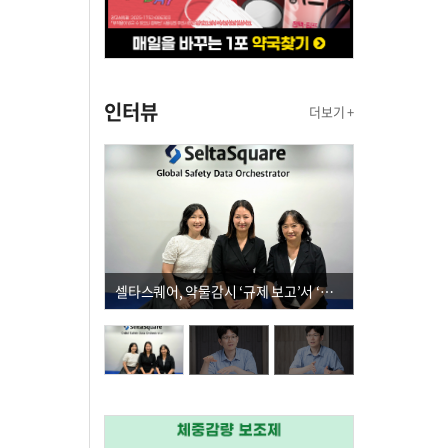
인터뷰
더보기 +
셀타스퀘어, 약물감시 ‘규제 보고’서 ‘데이터 의사결정’으로 "PVX 전환 요구 커진다"