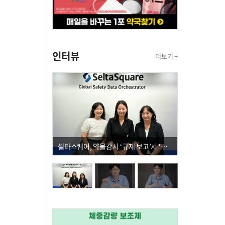
인터뷰
더보기 +
셀타스퀘어, 약물감시 ‘규제 보고’서 ‘데이터 의사결정’으로 "PVX 전환 요구 커진다"