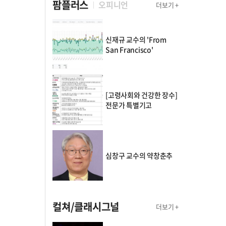
팜플러스
오피니언
더보기 +
신재규 교수의 'From
San Francisco'
[고령사회와 건강한 장수]
전문가 특별기고
심창구 교수의 약창춘추
컬쳐/클래시그널
더보기 +