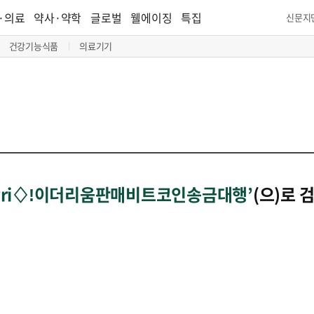
·의료
약사·약학
글로벌
웰에이징
특집
신문지
건강기능식품
의료기기
nsyri♢ǃ이더리움판매비트코인송금대행’
(으)로 