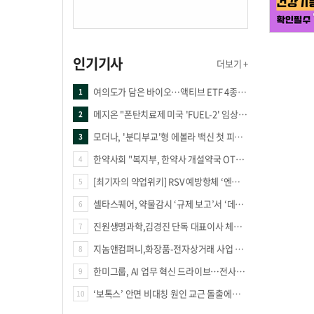
인기기사
더보기 +
여의도가 담은 바이오…액티브 ETF 4종의 선택은
1
메지온 "폰탄치료제 미국 'FUEL-2' 임상 프로토콜 영국 승인"
2
모더나, '분디부교'형 에볼라 백신 첫 피험자 접종
3
한약사회 "복지부, 한약사 개설약국 OTC 공급 방해 더는 방관 말아야"
4
[최기자의 약업위키] RSV 예방항체 ‘엔플론시아’
5
셀타스퀘어, 약물감시 ‘규제 보고’서 ‘데이터 의사결정’으로 "PVX 전환 요구 커진다"
6
진원생명과학,김경진 단독 대표이사 체제 돌입
7
지놈앤컴퍼니,화장품-전자상거래 사업 진출
8
한미그룹, AI 업무 혁신 드라이브…전사적 AI 활용 문화 구축
9
‘보톡스’ 안면 비대칭 원인 교근 돌출에도 사용?
10