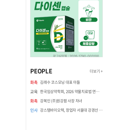
PEOPLE
더보기 +
화촉
김래수 코스모닝 대표 아들
교육
한국임상약학회, 2026 약물치료법 연수강좌 8월 21일 개최
화촉
강복인 (주)원강팜 사장 차녀
인사
강스템바이오텍, 창업자 서울대 강경선 교수 최고과학책임자 선임